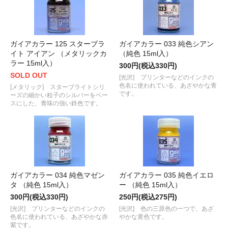
ガイアカラー 125 スターブラ
ガイアカラー 033 純色シアン
イト アイアン （メタリックカ
（純色 15ml入）
ラー 15ml入）
300円(税込330円)
SOLD OUT
[光沢] プリンターなどのインクの
色名に使われている、あざやかな青
[メタリック] スターブライトシリ
です。
ーズの細かい粒子のシルバーをベー
スにした、青味の強い鉄色です。
ガイアカラー 034 純色マゼン
ガイアカラー 035 純色イエロ
タ （純色 15ml入）
ー （純色 15ml入）
300円(税込330円)
250円(税込275円)
[光沢] プリンターなどのインクの
[光沢] 色の三原色の一つで、あざ
色名に使われている、あざやかな赤
やかな黄色です。
紫です。