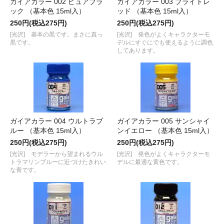
ガイアカラー 002 ピュアブラ
ガイアカラー 003 ブライトレ
ック （基本色 15ml入）
ッド （基本色 15ml入）
250円(税込275円)
250円(税込275円)
[光沢] 基本の黒です。まさに真っ
[光沢] 発色がよくキャラクターモ
黒です。
デルにすぐにでも使えるように調色
してあります。
ガイアカラー 004 ウルトラブ
ガイアカラー 005 サンシャイ
ルー （基本色 15ml入）
ンイエロー （基本色 15ml入）
250円(税込275円)
250円(税込275円)
[光沢] モデラーから望まれるウル
[光沢] 発色がよくキャラクターモ
トラマリンブルーに近づけたきれい
デルに最適な黄色です。
な青です。