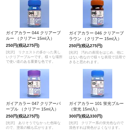
ガイアカラー 044 クリアーブ
ガイアカラー 046 クリアーブ
ルー （クリアー 15ml入）
ラウン （クリアー 15ml入）
250円(税込275円)
250円(税込275円)
[光沢] リクエストの多かった美し
[光沢] 汚れの表現をはじめ、他に
いクリアーブルーです。様々な場所
はない色なので様々な表現で活用で
で使い道のある重要な色です。
きると思われます。
ガイアカラー 047 クリアーパ
ガイアカラー 101 蛍光ブルー
ープル （クリアー 15ml入）
（蛍光 15ml入）
250円(税込275円)
300円(税込330円)
[光沢] ありそうでなかった色味な
[光沢] クリアー系の蛍光色なので
ので、塗装の幅も広がります。
混色すれば発色がよくなります。