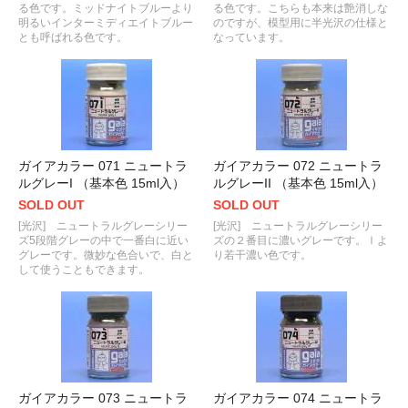
る色です。ミッドナイトブルーより
る色です。こちらも本来は艶消しな
明るいインターミディエイトブルー
のですが、模型用に半光沢の仕様と
とも呼ばれる色です。
なっています。
ガイアカラー 071 ニュートラ
ガイアカラー 072 ニュートラ
ルグレーI （基本色 15ml入）
ルグレーII （基本色 15ml入）
SOLD OUT
SOLD OUT
[光沢] ニュートラルグレーシリー
[光沢] ニュートラルグレーシリー
ズ5段階グレーの中で一番白に近い
ズの２番目に濃いグレーです。Ⅰよ
グレーです。微妙な色合いで、白と
り若干濃い色です。
して使うこともできます。
ガイアカラー 073 ニュートラ
ガイアカラー 074 ニュートラ