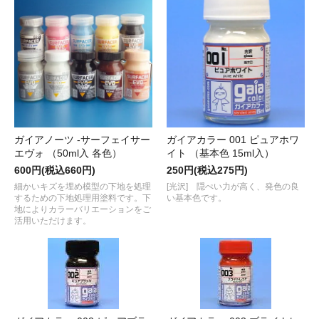
ガイアカラー 001 ピュアホワ
ガイアノーツ -サーフェイサー
イト （基本色 15ml入）
エヴォ （50ml入 各色）
250円(税込275円)
600円(税込660円)
[光沢] 隠ぺい力が高く、発色の良
細かいキズを埋め模型の下地を処理
い基本色です。
するための下地処理用塗料です。下
地によりカラーバリエーションをご
活用いただけます。