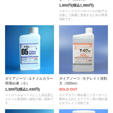
1,800円(税込1,980円)
メタリックカラーやパールの粒子を
分散して綺麗に塗装するための専用
溶剤です。
ガイアノーツ -エナメルカラー
ガイアノーツ -モデレイト溶剤
用薄め液（小）
大（500ml）
1,300円(税込1,430円)
SOLD OUT
ペトロールをベースにした高品質な
ガイアカラー薄め液にリターダーと
エナメル系塗料に相性の良い溶剤で
香料を入れたエアブラシ用の薄め液
す。
がモデレイト溶剤です。