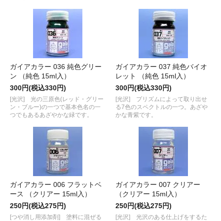
ガイアカラー 036 純色グリー
ガイアカラー 037 純色バイオ
ン （純色 15ml入）
レット （純色 15ml入）
300円(税込330円)
300円(税込330円)
[光沢] 光の三原色(レッド・グリー
[光沢] プリズムによって取り出せ
ン・ブルー)の一つで基本色名の一
る7色のスペクトルの一つ。あざや
つでもあるあざやかな緑です。
かな青紫です。
ガイアカラー 006 フラットベ
ガイアカラー 007 クリアー
ース （クリアー 15ml入）
（クリアー 15ml入）
250円(税込275円)
250円(税込275円)
[つや消し用添加剤] 塗料に混ぜる
[光沢] 光沢のある仕上げをするた