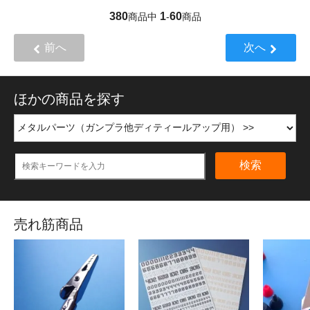
380
1
60
商品中
-
商品
前へ
次へ
ほかの商品を探す
検索
売れ筋商品