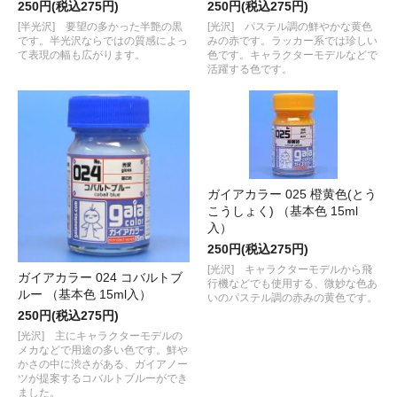
250円(税込275円)
250円(税込275円)
[半光沢] 要望の多かった半艶の黒
[光沢] パステル調の鮮やかな黄色
です。半光沢ならではの質感によっ
みの赤です。ラッカー系では珍しい
て表現の幅も広がります。
色です。キャラクターモデルなどで
活躍する色です。
ガイアカラー 025 橙黄色(とう
こうしょく) （基本色 15ml
入）
250円(税込275円)
[光沢] キャラクターモデルから飛
ガイアカラー 024 コバルトブ
行機などでも使用する、微妙な色あ
ルー （基本色 15ml入）
いのパステル調の赤みの黄色です。
250円(税込275円)
[光沢] 主にキャラクターモデルの
メカなどで用途の多い色です。鮮や
かさの中に渋さがある、ガイアノー
ツが提案するコバルトブルーができ
ました。