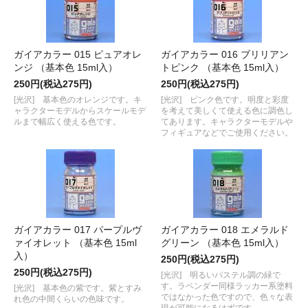
ガイアカラー 015 ピュアオレ
ガイアカラー 016 ブリリアン
ンジ （基本色 15ml入）
トピンク （基本色 15ml入）
250円(税込275円)
250円(税込275円)
[光沢] 基本色のオレンジです。キ
[光沢] ピンク色です。明度と彩度
ャラクターモデルからスケールモデ
を考えて美しくて使える色に調色し
ルまで幅広く使える色です。
てあります。キャラクターモデルや
フィギュアなどでご使用ください。
ガイアカラー 017 パープルヴ
ガイアカラー 018 エメラルド
ァイオレット （基本色 15ml
グリーン （基本色 15ml入）
入）
250円(税込275円)
250円(税込275円)
[光沢] 明るいパステル調の緑で
す。ラベンダー同様ラッカー系塗料
[光沢] 基本色の紫です。紫とすみ
ではなかった色ですので、色々な表
れ色の中間くらいの色味です。