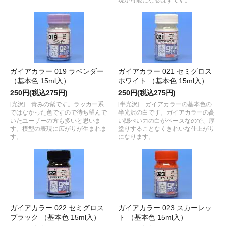
現が可能になるはずです。
ガイアカラー 019 ラベンダー
ガイアカラー 021 セミグロス
（基本色 15ml入）
ホワイト （基本色 15ml入）
250円(税込275円)
250円(税込275円)
[光沢] 青みの紫です。ラッカー系
[半光沢] ガイアカラーの基本色の
ではなかった色ですので待ち望んで
半光沢の白です。ガイアカラーの高
いたユーザーの方も多いと思いま
い隠ぺい力の白がベースなので、厚
す。模型の表現に広がりが生まれま
塗りすることなくきれいな仕上がり
す。
になります。
ガイアカラー 022 セミグロス
ガイアカラー 023 スカーレッ
ブラック （基本色 15ml入）
ト （基本色 15ml入）