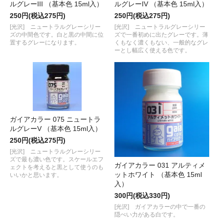
ルグレーIII （基本色 15ml入）
ルグレーIV （基本色 15ml入）
250円(税込275円)
250円(税込275円)
[光沢] ニュートラルグレーシリー
[光沢] ニュートラルグレーシリー
ズの中間色です。白と黒の中間に位
ズで一番初めに出たグレーです。薄
置するグレーになります。
くもなく濃くもない、一般的なグレ
ーとし幅広く使える色です。
ガイアカラー 075 ニュートラ
ルグレーV （基本色 15ml入）
250円(税込275円)
[光沢] ニュートラルグレーシリー
ズで最も濃い色です。スケールエフ
ガイアカラー 031 アルティメ
ェクトを考えると黒として使うのも
ットホワイト （基本色 15ml
いいかと思います。
入）
300円(税込330円)
[光沢] ガイアカラーの中で一番の
隠ぺい力がある白です。