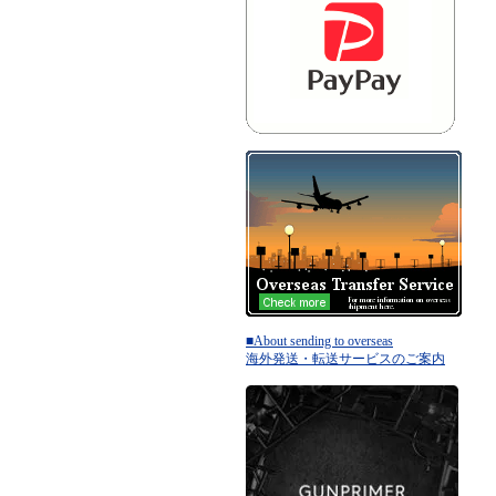
■About sending to overseas
海外発送・転送サービスのご案内