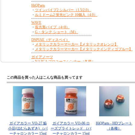
この商品を買った人はこんな商品も買ってます
ガイアカラー VO-27 焔
ガイアカラー VO-06 ロ
HiQParts - HDプレート
小豆(ほむらあずき) （バ
ーズブライトレッド （バ
（各種）
ーチャロンカラー 15ml
ーチャロンカラー 15ml