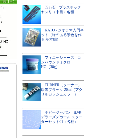
五万石 - プラスチック
ヤスリ（中目）各種
KATO - ジオラマ入門キ
ット（緑のある景色を作
る 基本編）
フィニッシャーズ - コ
ンパウンドミクロ
HG（30g）
TURNER（ターナー）
暗黒ブラック 20ml（アク
リルガッシュカラー）
ホビージャパン - HJモ
デラーズデカール スター
ターセット01（各種）