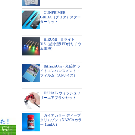
GUNPRIMER -
GRIDA（グリダ）スター
ターキット
HIROMI - ミライト
316（超小型LED付リチウ
ム電池）
BitTradeOne - 光反射 ラ
イトエンハンスメント・
フィルム（A6サイズ）
DSPIAE- ウォッシュフ
リーエアブラシセット
ガイアカラー ディープ
クリムゾン（NAZCAカラ
ー 15ml入）