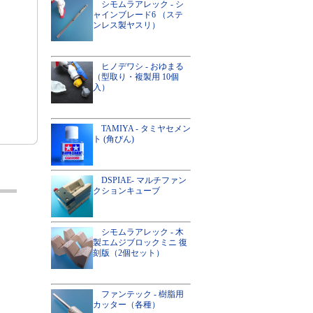
シモムラアレック - シ
ャインブレード6 （ステ
ンレス製ヤスリ）
ヒノデワシ - おゆまる
（型取り・複製用 10個
入）
TAMIYA - タミヤセメン
ト (角びん)
DSPIAE- マルチファン
クションキューブ
シモムラアレック - 木
製エムジブロックミニ 復
刻版（2個セット）
ファンテック - 樹脂用
カッター（各種）