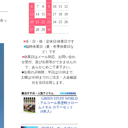
6
7
8
9
10
11
12
13
14
15
16
17
18
19
似合っ
20
21
22
23
24
25
26
27
28
29
30
■
水・日・祝：定休日/休業日です
■
臨時休業日（夏・冬季休業日な
ど）です
■
休業日はメール対応、お問い合わ
せ受付、及び出荷等ができませんの
で、あらかじめご了承下さい。
■出荷の〆時間：平日は13:00まで、
土曜は10:00までのご注文・入金確認
分を当日出荷します。
GREEN STUFF WORLD
- アルコール系塗料クロー
ムメタル カラーセット
（6本入）