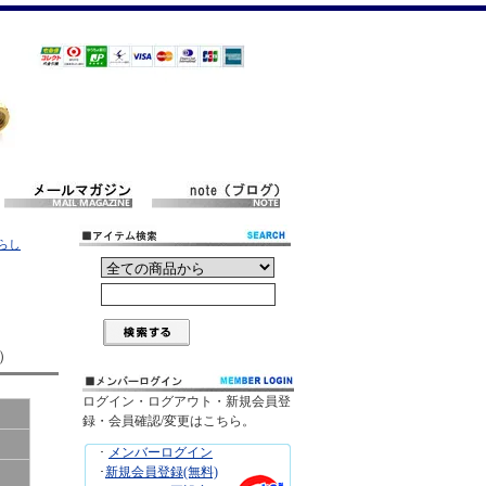
むらし
入）
ログイン・ログアウト・新規会員登
録・会員確認/変更はこちら。
･
メンバーログイン
･
新規会員登録(無料)