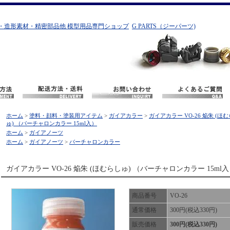
・造形素材・精密部品他 模型用品専門ショップ
G PARTS（ジーパーツ)
ホーム
>
塗料・顔料・塗装用アイテム
>
ガイアカラー
>
ガイアカラー VO-26 焔朱 (ほ
ゅ) （バーチャロンカラー 15ml入）
ホーム
>
ガイアノーツ
ホーム
>
ガイアノーツ
>
バーチャロンカラー
ガイアカラー VO-26 焔朱 (ほむらしゅ) （バーチャロンカラー 15ml
商品番号
VO-26
通常価格
300円(税込330円)
販売価格
300円(税込330円)