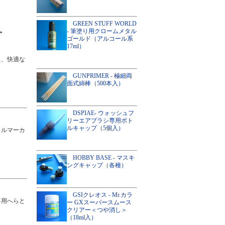
GREEN STUFF WORLD
- 筆塗り用クロームメタル
ゴールド（アルコール系
17ml）
え、快適な
GUNPRIMER - 極細両
面式綿棒（500本入）
DSPIAE- ウォッシュフ
リーエアブラシ専用ボト
ルキャップ（5個入）
リルマーカ
HOBBY BASE - マスキ
ングキャップ（各種）
GSIクレオス - Mr.カラ
専用へらと
ー GXスーパースムース
クリアー＜つや消し＞
（18ml入）