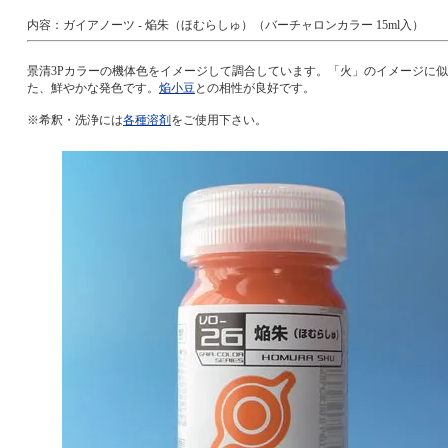
内容：ガイアノーツ - 焔朱（ほむらしゅ）（バーチャロンカラー 15ml入）
景清3Pカラーの機体色をイメージして調合しています。「火」のイメージに
た、鮮やかな発色です。
焔小豆
との相性が良好です。
※希釈・洗浄には
各種溶剤
をご使用下さい。