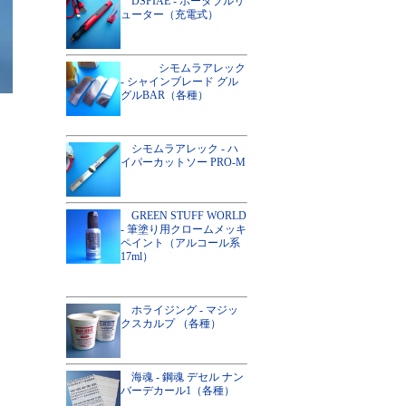
DSPIAE - ポータブルリ
ューター（充電式）
シモムラアレック
- シャインブレード グル
グルBAR（各種）
シモムラアレック - ハ
イパーカットソー PRO-M
GREEN STUFF WORLD
- 筆塗り用クロームメッキ
ペイント（アルコール系
17ml）
ホライジング - マジッ
クスカルプ （各種）
海魂 - 鋼魂 デセル ナン
バーデカール1（各種）