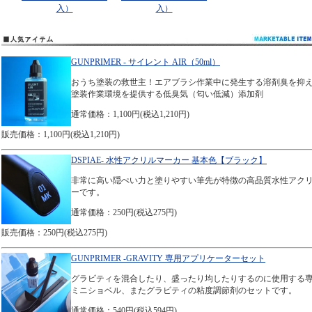
入）
入）
GUNPRIMER - サイレント AIR（50ml）
おうち塗装の救世主！エアブラシ作業中に発生する溶剤臭を抑
塗装作業環境を提供する低臭気（匂い低減）添加剤
通常価格：1,100円(税込1,210円)
販売価格：1,100円(税込1,210円)
DSPIAE- 水性アクリルマーカー 基本色【ブラック】
非常に高い隠ぺい力と塗りやすい筆先が特徴の高品質水性アク
ーです。
通常価格：250円(税込275円)
販売価格：250円(税込275円)
GUNPRIMER -GRAVITY 専用アプリケーターセット
グラビティを混合したり、盛ったり均したりするのに使用する
ミニショベル、またグラビティの粘度調節剤のセットです。
通常価格：540円(税込594円)