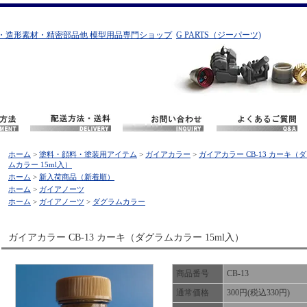
・造形素材・精密部品他 模型用品専門ショップ
G PARTS（ジーパーツ)
ホーム
>
塗料・顔料・塗装用アイテム
>
ガイアカラー
>
ガイアカラー CB-13 カーキ（
ムカラー 15ml入）
ホーム
>
新入荷商品（新着順）
ホーム
>
ガイアノーツ
ホーム
>
ガイアノーツ
>
ダグラムカラー
ガイアカラー CB-13 カーキ（ダグラムカラー 15ml入）
商品番号
CB-13
通常価格
300円(税込330円)