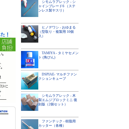
シモムラアレック - シ
ャインブレード6 （ステ
ンレス製ヤスリ）
ヒノデワシ - おゆまる
（型取り・複製用 10個
入）
TAMIYA - タミヤセメン
ト (角びん)
DSPIAE- マルチファン
クションキューブ
シモムラアレック - 木
製エムジブロックミニ 復
刻版（2個セット）
ファンテック - 樹脂用
カッター（各種）