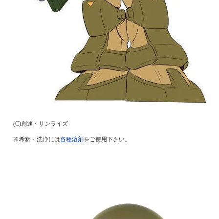
(C)創通・サンライズ
※希釈・洗浄には
各種溶剤
をご使用下さい。