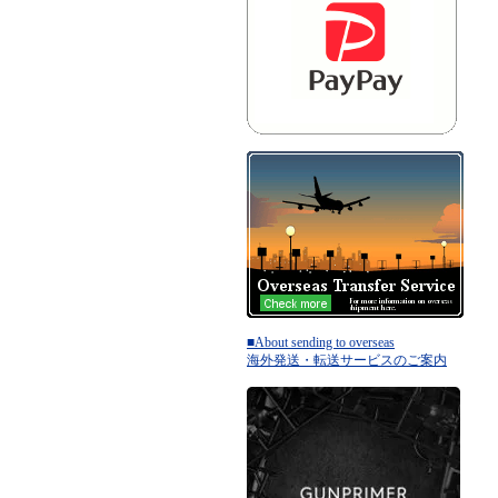
■About sending to overseas
海外発送・転送サービスのご案内