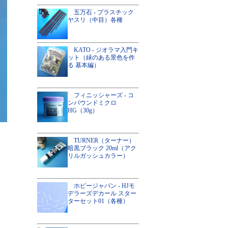
五万石 - プラスチック
ヤスリ（中目）各種
KATO - ジオラマ入門キ
ット（緑のある景色を作
る 基本編）
フィニッシャーズ - コ
ンパウンドミクロ
HG（30g）
TURNER（ターナー）
暗黒ブラック 20ml（アク
リルガッシュカラー）
ホビージャパン - HJモ
デラーズデカール スター
ターセット01（各種）