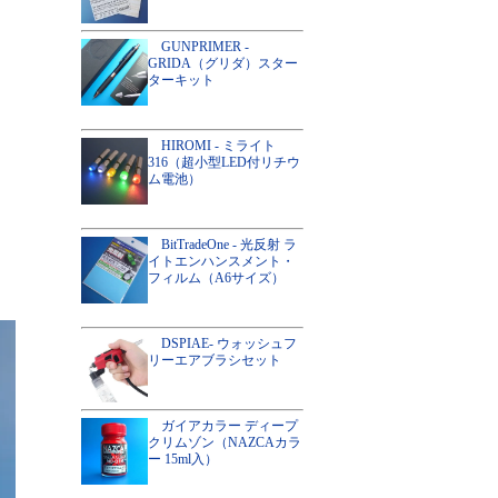
GUNPRIMER -
GRIDA（グリダ）スター
ターキット
HIROMI - ミライト
316（超小型LED付リチウ
ム電池）
BitTradeOne - 光反射 ラ
イトエンハンスメント・
フィルム（A6サイズ）
DSPIAE- ウォッシュフ
リーエアブラシセット
ガイアカラー ディープ
クリムゾン（NAZCAカラ
ー 15ml入）