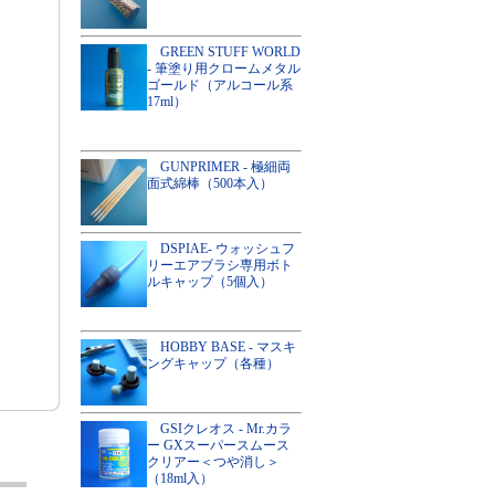
GREEN STUFF WORLD
- 筆塗り用クロームメタル
ゴールド（アルコール系
17ml）
GUNPRIMER - 極細両
面式綿棒（500本入）
DSPIAE- ウォッシュフ
リーエアブラシ専用ボト
ルキャップ（5個入）
HOBBY BASE - マスキ
ングキャップ（各種）
GSIクレオス - Mr.カラ
ー GXスーパースムース
クリアー＜つや消し＞
（18ml入）