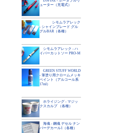
DSPIAE - ポータブルリ
ューター（充電式）
シモムラアレック
- シャインブレード グル
グルBAR（各種）
シモムラアレック - ハ
イパーカットソー PRO-M
GREEN STUFF WORLD
- 筆塗り用クロームメッキ
ペイント（アルコール系
17ml）
ホライジング - マジッ
クスカルプ （各種）
海魂 - 鋼魂 デセル ナン
バーデカール1（各種）