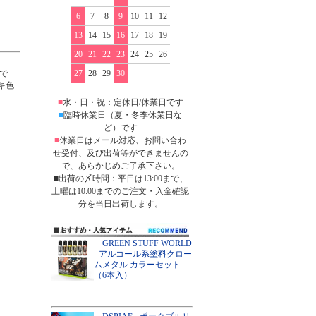
6
7
8
9
10
11
12
13
14
15
16
17
18
19
20
21
22
23
24
25
26
で
27
28
29
30
キ色
■
水・日・祝：定休日/休業日です
■
臨時休業日（夏・冬季休業日な
ど）です
■
休業日はメール対応、お問い合わ
せ受付、及び出荷等ができませんの
で、あらかじめご了承下さい。
■出荷の〆時間：平日は13:00まで、
土曜は10:00までのご注文・入金確認
分を当日出荷します。
GREEN STUFF WORLD
- アルコール系塗料クロー
ムメタル カラーセット
（6本入）