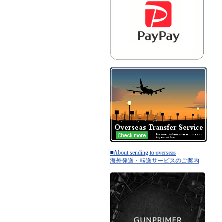
■About sending to overseas
海外発送・転送サービスのご案内