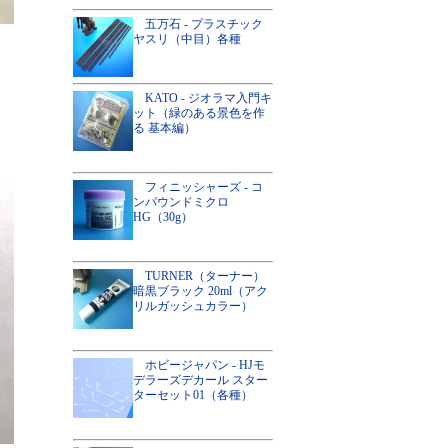
五万石 - プラスチック
ヤスリ（中目）各種
KATO - ジオラマ入門キ
ット（緑のある景色を作
る 基本編）
フィニッシャーズ - コ
ンパウンドミクロ
HG（30g）
TURNER（ターナー）
暗黒ブラック 20ml（アク
リルガッシュカラー）
ホビージャパン - HJモ
デラーズデカール スター
ターセット01（各種）