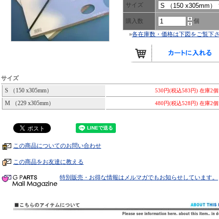
サイズ
購入数
個
»
各在庫数・価格は下図をご覧下
サイズ
S （150 x305mm）
530円(税込583円)
在庫2
M （229 x305mm）
480円(税込528円)
在庫2
この商品についてのお問い合わせ
この商品をお友達に教える
特別販売・お得な情報はメルマガでもお知らせしています。