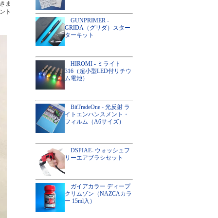
きま
ント
GUNPRIMER -
GRIDA（グリダ）スター
ターキット
HIROMI - ミライト
316（超小型LED付リチウ
ム電池）
BitTradeOne - 光反射 ラ
イトエンハンスメント・
フィルム（A6サイズ）
DSPIAE- ウォッシュフ
リーエアブラシセット
ガイアカラー ディープ
クリムゾン（NAZCAカラ
ー 15ml入）