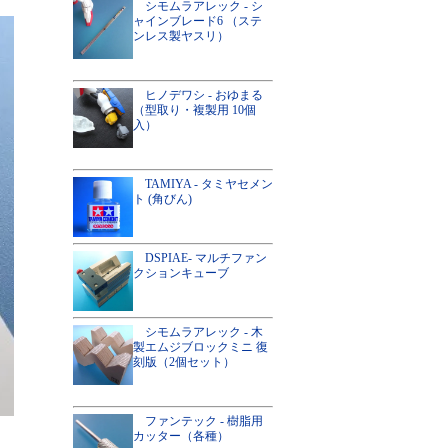
シモムラアレック - シ
ャインブレード6 （ステ
ンレス製ヤスリ）
ヒノデワシ - おゆまる
（型取り・複製用 10個
入）
TAMIYA - タミヤセメン
ト (角びん)
DSPIAE- マルチファン
クションキューブ
シモムラアレック - 木
製エムジブロックミニ 復
刻版（2個セット）
ファンテック - 樹脂用
カッター（各種）