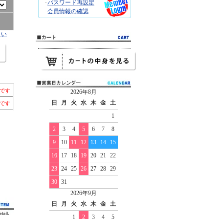
･
パスワード再設定
･
会員情報の確認
さい
個です
2026年8月
日
月
火
水
木
金
土
個です
1
2
3
4
5
6
7
8
9
10
11
12
13
14
15
16
17
18
19
20
21
22
23
24
25
26
27
28
29
30
31
2026年9月
日
月
火
水
木
金
土
1
2
3
4
5