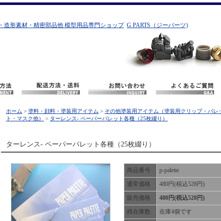
・造形素材・精密部品他 模型用品専門ショップ
G PARTS（ジーパーツ)
ホーム
>
塗料・顔料・塗装用アイテム
>
その他塗装用アイテム（塗装用クリップ・パレ
ト・マスク他）
>
ターレンス- ペーパーパレット各種（25枚綴り）
ターレンス- ペーパーパレット各種（25枚綴り）
商品番号
p-palette
通常価格
480円(税込528円)
販売価格
480円(税込528円)
残在庫数
在庫4個です