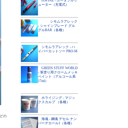
DSPIAE - ポータブルリ
ューター（充電式）
シモムラアレック
- シャインブレード グル
グルBAR（各種）
シモムラアレック - ハ
イパーカットソー PRO-M
GREEN STUFF WORLD
- 筆塗り用クロームメッキ
ペイント（アルコール系
17ml）
ホライジング - マジッ
クスカルプ （各種）
どの
海魂 - 鋼魂 デセル ナン
バーデカール1（各種）