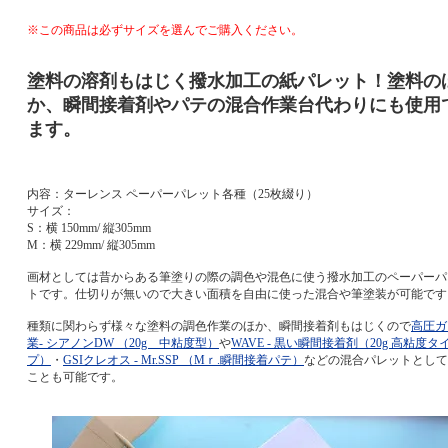
※この商品は必ずサイズを選んでご購入ください。
塗料の溶剤もはじく撥水加工の紙パレット！塗料の
か、瞬間接着剤やパテの混合作業台代わりにも使用
ます。
内容：ターレンス ペーパーパレット各種（25枚綴り）
サイズ：
S：横 150mm/ 縦305mm
M：横 229mm/ 縦305mm
画材としては昔からある筆塗りの際の調色や混色に使う撥水加工のペーパーパ
トです。仕切りが無いので大きい面積を自由に使った混合や筆塗装が可能です
種類に関わらず様々な塗料の調色作業のほか、瞬間接着剤もはじくので
高圧ガ
業- シアノンDW （20g 中粘度型）
や
WAVE - 黒い瞬間接着剤（20g 高粘度タ
プ）
・
GSIクレオス - Mr.SSP （Mｒ.瞬間接着パテ）
などの混合パレットとして
ことも可能です。