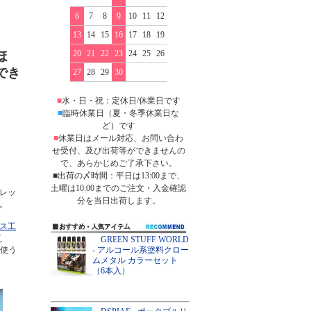
6
7
8
9
10
11
12
13
14
15
16
17
18
19
20
21
22
23
24
25
26
ほ
でき
27
28
29
30
■
水・日・祝：定休日/休業日です
■
臨時休業日（夏・冬季休業日な
ど）です
■
休業日はメール対応、お問い合わ
せ受付、及び出荷等ができませんの
で、あらかじめご了承下さい。
■出荷の〆時間：平日は13:00まで、
土曜は10:00までのご注文・入金確認
レッ
分を当日出荷します。
。
ス工
イ
GREEN STUFF WORLD
- アルコール系塗料クロー
使う
ムメタル カラーセット
（6本入）