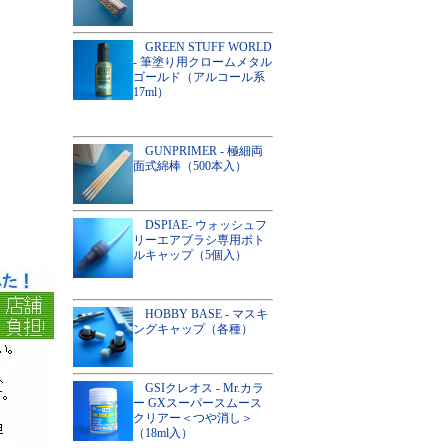
GREEN STUFF WORLD
- 筆塗り用クロームメタル
ゴールド（アルコール系
17ml）
GUNPRIMER - 極細両
面式綿棒（500本入）
DSPIAE- ウォッシュフ
リーエアブラシ専用ボト
ルキャップ（5個入）
HOBBY BASE - マスキ
ングキャップ（各種）
GSIクレオス - Mr.カラ
ー GXスーパースムース
クリアー＜つや消し＞
（18ml入）