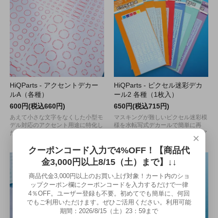
HiQParts - アクセントデカー
HiQParts - ピクセル迷彩デカ
ルA（各種）
ール2 各種（1枚入）
600円(税込660円)
650円(税込715円)
あえて小さな文字をなくした小型モ
マスキングが難しいピクセル迷彩模
デル対応のアクセント用途に特化し
様を水転写式デカールで簡単に再
たコーションデカール！
現！シルクスクリーン版になってア
×
ップグレードしました。
クーポンコード入力で4%OFF！【商品代
金3,000円以上8/15（土）まで】↓↓
商品代金3,000円以上のお買い上げ対象！カート内のショ
ップクーポン欄にクーポンコードを入力するだけで一律
4％OFF。ユーザー登録も不要。初めてでも簡単に、何回
でもご利用いただけます。ぜひご活用ください。利用可能
期間：2026/8/15（土）23：59まで