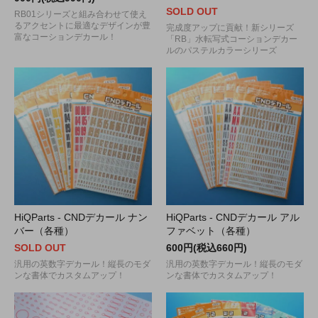
SOLD OUT
RB01シリーズと組み合わせて使え
るアクセントに最適なデザインが豊
完成度アップに貢献！新シリーズ
富なコーションデカール！
「RB」水転写式コーションデカー
ルのパステルカラーシリーズ
HiQParts - CNDデカール ナン
HiQParts - CNDデカール アル
バー（各種）
ファベット（各種）
SOLD OUT
600円(税込660円)
汎用の英数字デカール！縦長のモダ
汎用の英数字デカール！縦長のモダ
ンな書体でカスタムアップ！
ンな書体でカスタムアップ！