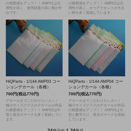
の精密感をアップ！！ AMP01は汎
の精密感をアップ！！ AMP02は汎
用性が高く、使用頻度の高い柄が中
用性が高く、かつアクセントが大き
心です。
い柄を多く収録しています。
HiQParts - 1/144 AMP03 コー
HiQParts - 1/144 AMP04 コー
ションデカール（各種）
ションデカール（各種）
700円(税込770円)
700円(税込770円)
デカールまでこだわりたい人へ！
デカールまでこだわりたい人へ！
極小サイズクラスのデカールが作品
極小サイズクラスのデカールが作品
の精密感をアップ！！ AMP03は中
の精密感をアップ！！ AMP04は大
型と長文のマークを多く収録してい
型と数字入り、長文のマークを収録
ます。
しています。
24
1
24
商品中
-
商品