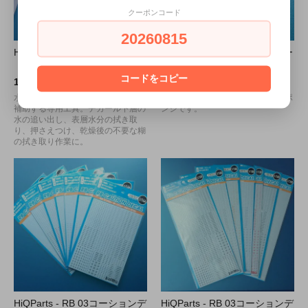
クーポンコード
20260815
HiQParts -デカールスキージー
HiQParts -デカールスキージー
（1本入）
交換用スポンジ（計10個入）
コードをコピー
1,070円(税込1,177円)
1,350円(税込1,485円)
水転写式デカールの貼り付け作業を
デカールスキージー専用の替えスポ
補助する専用工具。デカール下層の
ンジです。
水の追い出し、表層水分の拭き取
り、押さえつけ、乾燥後の不要な糊
の拭き取り作業に。
HiQParts - RB 03コーションデ
HiQParts - RB 03コーションデ