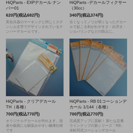
HiQParts - EXPデカール ナン
HiQParts -デカールフィクサー
バー01
（30cc）
620円(税込682円)
340円(税込374円)
実在兵器のマーキングと同じくステ
古くなってノリが弱くなったデカー
ンシル文字でデザインされているナ
ルで起こる剥がれやすさ・白浮き・
ンバーデカールです。
シルバリングなどの防止に。
HiQParts - クリアデカール
HiQParts - RB 01コーションデ
TH（各種）
カール 1/144（各種）
700円(税込770円)
700円(税込770円)
オリジナルデカールが作れます。段
完成度アップに貢献！ 新たな定番
差や曲面にも馴染みやすい極薄仕様
ラインナップの新シリーズ「RB」
です
水転写式コーションデカール