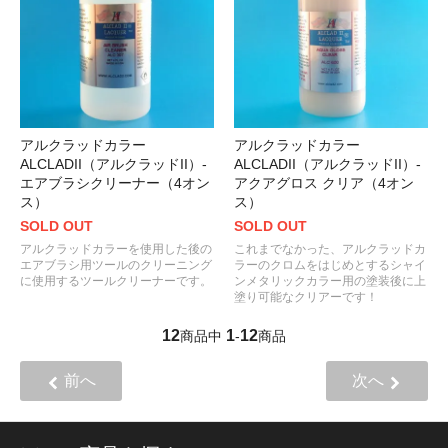
アルクラッドカラー
アルクラッドカラー
ALCLADII（アルクラッドII）-
ALCLADII（アルクラッドII）-
エアブラシクリーナー（4オン
アクアグロス クリア（4オン
ス）
ス）
SOLD OUT
SOLD OUT
アルクラッドカラーを使用した後の
これまでなかった、アルクラッドカ
エアブラシ用ツールのクリーニング
ラーのクロムをはじめとするシャイ
に使用するツールクリーナーです。
ンメタリックカラー用の塗装後に上
塗り可能なクリアーです！
12
1
12
商品中
-
商品
前へ
次へ