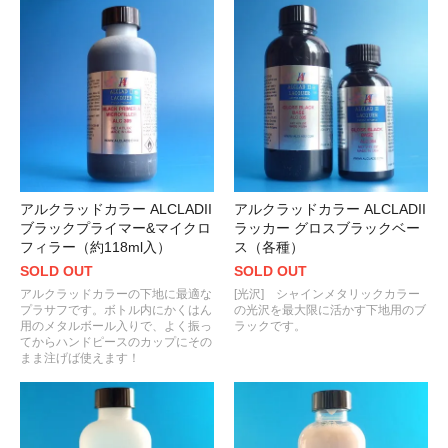
アルクラッドカラー ALCLADII
アルクラッドカラー ALCLADII
ブラックプライマー&マイクロ
ラッカー グロスブラックベー
フィラー（約118ml入）
ス（各種）
SOLD OUT
SOLD OUT
アルクラッドカラーの下地に最適な
[光沢] シャインメタリックカラー
プラサフです。ボトル内にかくはん
の光沢を最大限に活かす下地用のブ
用のメタルボール入りで、よく振っ
ラックです。
てからハンドピースのカップにその
まま注げば使えます！