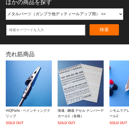
ほかの商品を探す
検索
売れ筋商品
HiQParts - ペインティングク
海魂 - 鋼魂 デセル ナンバーデ
シモムラアレ
リップ
カール1（各種）
ール2
SOLD OUT
SOLD OUT
SOLD OUT