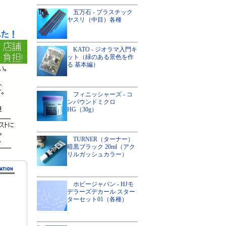
五万石 - プラスチック
ヤスリ（中目）各種
KATO - ジオラマ入門キ
ット（緑のある景色を作
る 基本編）
フィニッシャーズ - コ
ンパウンドミクロ
HG（30g）
TURNER（ターナー）
暗黒ブラック 20ml（アク
リルガッシュカラー）
ホビージャパン - HJモ
デラーズデカール スター
ターセット01（各種）