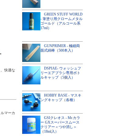
GREEN STUFF WORLD
- 筆塗り用クロームメタル
ゴールド（アルコール系
17ml）
GUNPRIMER - 極細両
面式綿棒（500本入）
DSPIAE- ウォッシュフ
え、快適な
リーエアブラシ専用ボト
ルキャップ（5個入）
HOBBY BASE - マスキ
ングキャップ（各種）
リルマーカ
GSIクレオス - Mr.カラ
ー GXスーパースムース
クリアー＜つや消し＞
（18ml入）