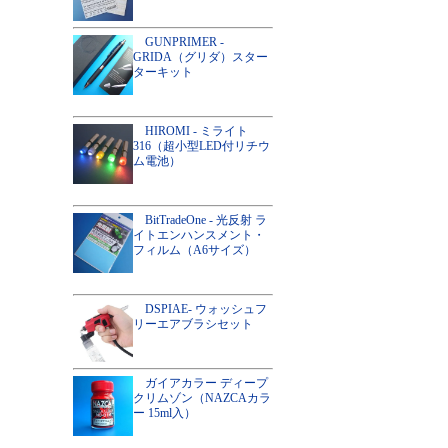
GUNPRIMER -
GRIDA（グリダ）スター
ターキット
HIROMI - ミライト
316（超小型LED付リチウ
ム電池）
BitTradeOne - 光反射 ラ
イトエンハンスメント・
フィルム（A6サイズ）
DSPIAE- ウォッシュフ
リーエアブラシセット
ガイアカラー ディープ
クリムゾン（NAZCAカラ
ー 15ml入）