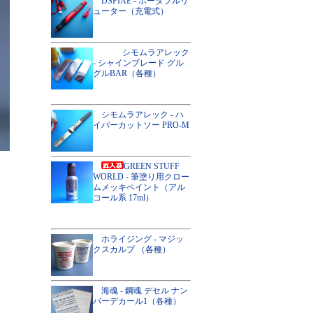
DSPIAE - ポータブルリ
ューター（充電式）
シモムラアレック
- シャインブレード グル
グルBAR（各種）
シモムラアレック - ハ
イパーカットソー PRO-M
GREEN STUFF
WORLD - 筆塗り用クロー
ムメッキペイント（アル
コール系 17ml）
ホライジング - マジッ
クスカルプ （各種）
海魂 - 鋼魂 デセル ナン
バーデカール1（各種）