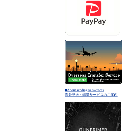
■About sending to overseas
海外発送・転送サービスのご案内