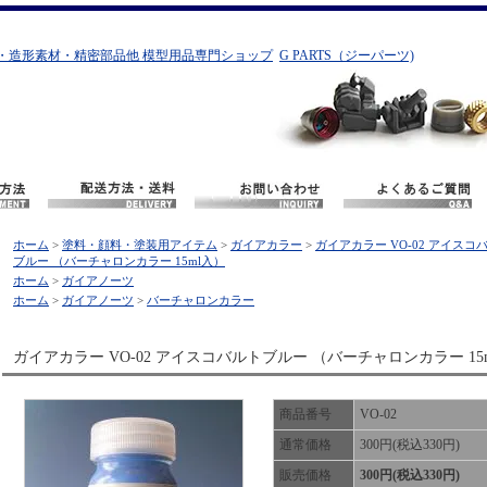
・造形素材・精密部品他 模型用品専門ショップ
G PARTS（ジーパーツ)
ホーム
>
塗料・顔料・塗装用アイテム
>
ガイアカラー
>
ガイアカラー VO-02 アイスコ
ブルー （バーチャロンカラー 15ml入）
ホーム
>
ガイアノーツ
ホーム
>
ガイアノーツ
>
バーチャロンカラー
ガイアカラー VO-02 アイスコバルトブルー （バーチャロンカラー 15
商品番号
VO-02
通常価格
300円(税込330円)
販売価格
300円(税込330円)