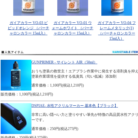
ガイアカラー VO-03 ビ
ガイアカラー VO-01 ウ
ガイアカラー VO-04 フ
ビッドオレンジ （バーチ
ォームホワイト （バーチ
レームメタリック(1)
ャロンカラー 15ml入）
ャロンカラー 15ml入）
（バーチャロンカラー
15ml入）
GUNPRIMER - サイレント AIR（50ml）
おうち塗装の救世主！エアブラシ作業中に発生する溶剤臭を抑
塗装作業環境を提供する低臭気（匂い低減）添加剤
通常価格：1,100円(税込1,210円)
販売価格：1,100円(税込1,210円)
DSPIAE- 水性アクリルマーカー 基本色【ブラック】
非常に高い隠ぺい力と塗りやすい筆先が特徴の高品質水性アク
ーです。
通常価格：250円(税込275円)
販売価格：250円(税込275円)