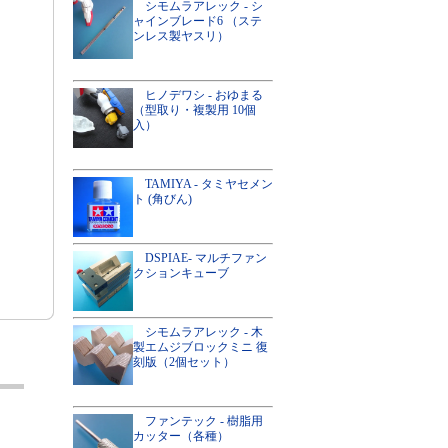
シモムラアレック - シ
ャインブレード6 （ステ
ンレス製ヤスリ）
ヒノデワシ - おゆまる
（型取り・複製用 10個
入）
TAMIYA - タミヤセメン
ト (角びん)
DSPIAE- マルチファン
クションキューブ
シモムラアレック - 木
製エムジブロックミニ 復
刻版（2個セット）
ファンテック - 樹脂用
カッター（各種）