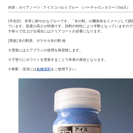
内容：ガイアノーツ - アイスコバルトブルー （バーチャロンカラー 15ml入）
[半光沢] 非常に鮮やかなブルーです。「氷の勲」の機体色をイメージして調
ています。彩度の高さが特徴です。顔料の特性により半艶となっていますので
ヤ有りで仕上げる場合にはクリアコートが必要になります。
[用途] 氷の勲系、ガラヤカ氷の勲 他
※塗装にはエアブラシの使用を推奨致します。
※下塗りにホワイトを塗装することで本来の発色となります。
※希釈・洗浄には
各種溶剤
をご使用下さい。