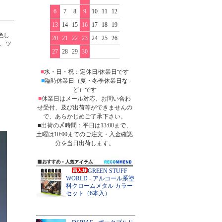
6
7
8
9
10
11
12
13
14
15
16
17
18
19
色し
20
21
22
23
24
25
26
、ツ
27
28
29
30
■
水・日・祝：定休日/休業日です
■
臨時休業日（夏・冬季休業日な
ど）です
■
休業日はメール対応、お問い合わ
せ受付、及び出荷等ができませんの
で、あらかじめご了承下さい。
■出荷の〆時間：平日は13:00まで、
土曜は10:00までのご注文・入金確認
分を当日出荷します。
GREEN STUFF
WORLD - アルコール系塗
料クロームメタル カラー
セット（6本入）