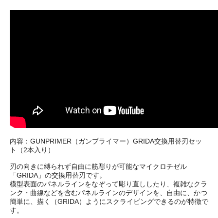
内容：GUNPRIMER（ガンプライマー）GRIDA交換用替刃セッ
ト（2本入り）
刃の向きに縛られず自由に筋彫りが可能なマイクロチゼル
「GRIDA」の交換用替刃です。
模型表面のパネルラインをなぞって彫り直ししたり、複雑なクラ
ンク・曲線などを含むパネルラインのデザインを、自由に、かつ
簡単に、描く（GRIDA）ようにスクライビングできるのが特徴で
す。