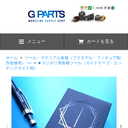
メニュー
カートを見る
ホーム
>
ツール・マテリアル各種（プラモデル・フィギュア制
作改修用） >>
>
■ スジボリ用各種ツール（ガイドテープ・エッ
チングガイド他）