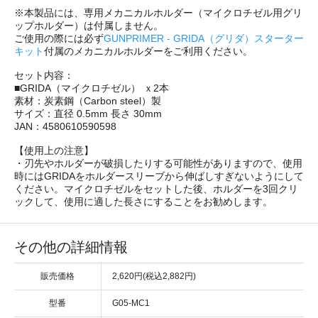
※本製品には、専用メカニカルホルダー（マイクロチゼル用グリ
ップホルダー）は付属しません。
ご使用の際には必ず
GUNPRIMER - GRIDA（グリダ）スターター
キット
付属のメカニカルホルダーをご利用ください。
セット内容：
■GRIDA（マイクロチゼル） ｘ2本
素材：炭素鋼（Carbon steel）製
サイズ：直径 0.5mm 長さ 30mm
JAN：4580610590598
【使用上の注意】
・刃先やホルダーが破損したりする可能性がありますので、使用
時にはGRIDAをホルダースリーブから伸ばしすぎないようにして
ください。マイクロチゼルをセットした後、ホルダーを3回クリ
ックして、使用に適した長さにすることをお勧めします。
その他の詳細情報
販売価格
2,620円(税込2,882円)
型番
G05-MC1