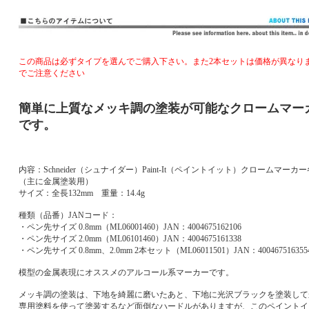
この商品は必ずタイプを選んでご購入下さい。また2本セットは価格が異なり
でご注意ください
簡単に上質なメッキ調の塗装が可能なクロームマー
です。
内容：Schneider（シュナイダー）Paint-It（ペイントイット）クロームマーカ
（主に金属塗装用）
サイズ：全長132mm 重量：14.4g
種類（品番）JANコード：
・ペン先サイズ 0.8mm（ML06001460）JAN：4004675162106
・ペン先サイズ 2.0mm（ML06101460）JAN：4004675161338
・ペン先サイズ 0.8mm、2.0mm 2本セット（ML06011501）JAN：400467516355
模型の金属表現にオススメのアルコール系マーカーです。
メッキ調の塗装は、下地を綺麗に磨いたあと、下地に光沢ブラックを塗装して
専用塗料を使って塗装するなど面倒なハードルがありますが、このペイントイ