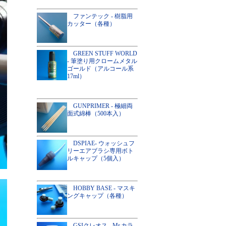
ファンテック - 樹脂用
カッター（各種）
GREEN STUFF WORLD
- 筆塗り用クロームメタル
ゴールド（アルコール系
17ml）
GUNPRIMER - 極細両
面式綿棒（500本入）
DSPIAE- ウォッシュフ
リーエアブラシ専用ボト
ルキャップ（5個入）
HOBBY BASE - マスキ
ングキャップ（各種）
GSIクレオス - Mr.カラ