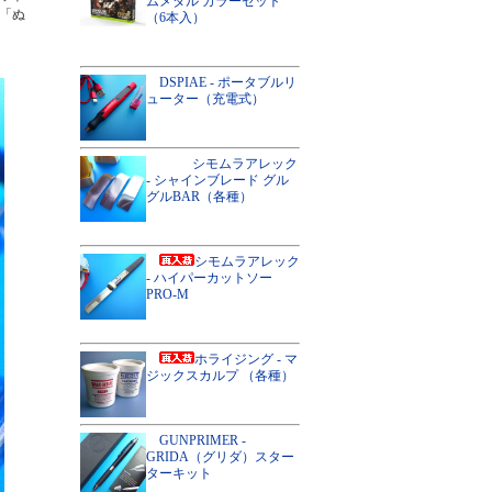
ムメタル カラーセット
「ぬ
（6本入）
DSPIAE - ポータブルリ
ューター（充電式）
シモムラアレック
- シャインブレード グル
グルBAR（各種）
シモムラアレック
- ハイパーカットソー
PRO-M
ホライジング - マ
ジックスカルプ （各種）
GUNPRIMER -
GRIDA（グリダ）スター
ターキット