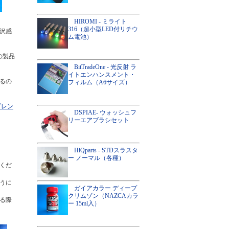
HIROMI - ミライト
316（超小型LED付リチウ
沢感
ム電池）
の製品
BitTradeOne - 光反射 ラ
イトエンハンスメント・
るの
フィルム（A6サイズ）
ブレン
DSPIAE- ウォッシュフ
リーエアブラシセット
HiQparts - STDスラスタ
ー ノーマル（各種）
くだ
うに
ガイアカラー ディープ
クリムゾン（NAZCAカラ
る際
ー 15ml入）