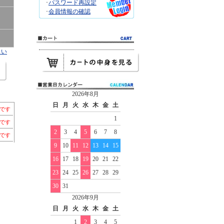
･
パスワード再設定
･
会員情報の確認
さい
2026年8月
日
月
火
水
木
金
土
個です
1
）です
2
3
4
5
6
7
8
）です
9
10
11
12
13
14
15
16
17
18
19
20
21
22
23
24
25
26
27
28
29
30
31
2026年9月
日
月
火
水
木
金
土
1
2
3
4
5