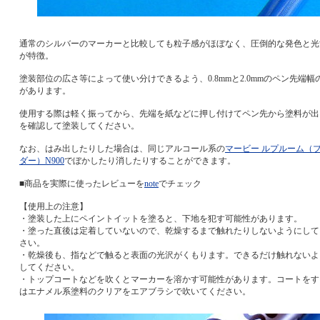
通常のシルバーのマーカーと比較しても粒子感がほぼなく、圧倒的な発色と光
が特徴。
塗装部位の広さ等によって使い分けできるよう、0.8mmと2.0mmのペン先端幅
があります。
使用する際は軽く振ってから、先端を紙などに押し付けてペン先から塗料が出
を確認して塗装してください。
なお、はみ出したりした場合は、同じアルコール系の
マービー ルプルーム（
ダー）N900
でぼかしたり消したりすることができます。
■商品を実際に使ったレビューを
note
でチェック
【使用上の注意】
・塗装した上にペイントイットを塗ると、下地を犯す可能性があります。
・塗った直後は定着していないので、乾燥するまで触れたりしないようにして
さい。
・乾燥後も、指などで触ると表面の光沢がくもります。できるだけ触れないよ
してください。
・トップコートなどを吹くとマーカーを溶かす可能性があります。コートをす
はエナメル系塗料のクリアをエアブラシで吹いてください。