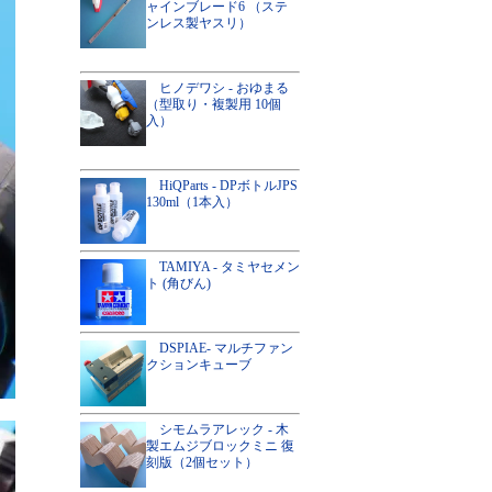
ャインブレード6 （ステ
ンレス製ヤスリ）
ヒノデワシ - おゆまる
（型取り・複製用 10個
入）
HiQParts - DPボトルJPS
130ml（1本入）
TAMIYA - タミヤセメン
ト (角びん)
DSPIAE- マルチファン
クションキューブ
シモムラアレック - 木
製エムジブロックミニ 復
刻版（2個セット）