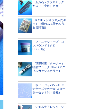
五万石 - プラスチック
ヤスリ（中目）各種
KATO - ジオラマ入門キ
ット（緑のある景色を作
る 基本編）
フィニッシャーズ - コ
ンパウンドミクロ
HG（30g）
TURNER（ターナー）
暗黒ブラック 20ml（アク
リルガッシュカラー）
ホビージャパン - HJモ
デラーズデカール スター
ターセット01（各種）
シモムラアレック - シ