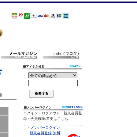
ッ
種
種
ログイン・ログアウト・新規会員登
録・会員確認/変更はこちら。
･
メンバーログイン
･
新規会員登録(無料)