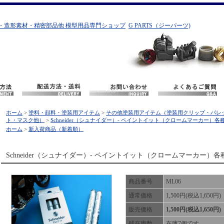
・造形素材・精密部品他 模型用品専門ショップ
G PARTS（ジーパーツ)
ホーム
>
塗料・顔料・塗装用アイテム
>
その他塗装用アイテム（塗装用クリップ・パレ
ト・マスク他）
>
Schneider（シュナイダー）- ペイントイット（クロームマーカー）各
ホーム
>
新入荷商品（新着順）
Schneider（シュナイダー）- ペイントイット（クロームマーカー）各
商品番号
ML06
通常価格
1,500円(税込1,650円)
販売価格
1,500円(税込1,650円)
残在庫数
在庫7個です