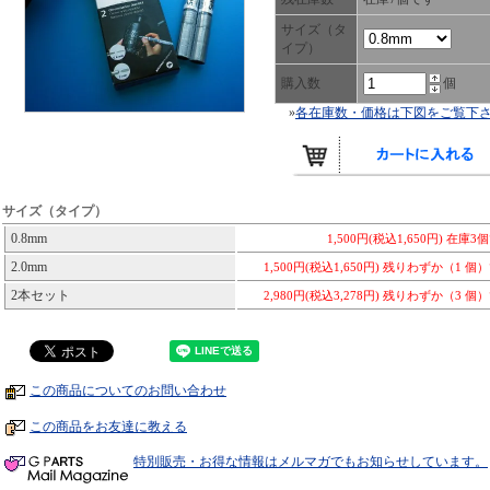
サイズ（タ
イプ）
購入数
個
»
各在庫数・価格は下図をご覧下
サイズ（タイプ）
0.8mm
1,500円(税込1,650円)
在庫3
2.0mm
1,500円(税込1,650円)
残りわずか（1 個
2本セット
2,980円(税込3,278円)
残りわずか（3 個
この商品についてのお問い合わせ
この商品をお友達に教える
特別販売・お得な情報はメルマガでもお知らせしています。