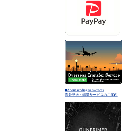
■About sending to overseas
海外発送・転送サービスのご案内