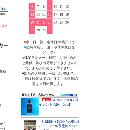
6
7
8
9
10
11
12
13
14
15
16
17
18
19
20
21
22
23
24
25
26
ますの
27
28
29
30
■
水・日・祝：定休日/休業日です
カー
■
臨時休業日（夏・冬季休業日な
ど）です
■
休業日はメール対応、お問い合わ
せ受付、及び出荷等ができませんの
で、あらかじめご了承下さい。
ー各種
■出荷の〆時間：平日は13:00まで、
土曜は10:00までのご注文・入金確認
分を当日出荷します。
GUNPRIMER - サ
イレント AIR（50ml）
4
GREEN STUFF WORLD
から
- アルコール系塗料クロー
ット