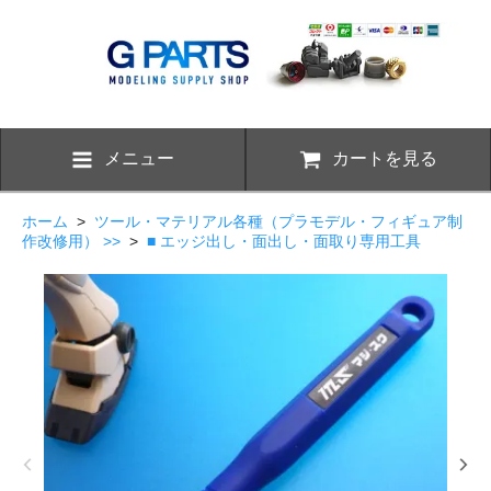
メニュー
カートを見る
ホーム
>
ツール・マテリアル各種（プラモデル・フィギュア制
作改修用） >>
>
■ エッジ出し・面出し・面取り専用工具