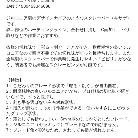
ジルコニア刃厚：1.5mm
JAN：4589455346698
ジルコニア製のデザインナイフのようなスクレーパー（キサゲ）
です。
狭い部位のパーティングライン、合わせ目消し、C面加工、バリ
取りなどの作業におすすめ。
抜群の切れ味で「彫る・削ぐ」ことができ、耐摩耗性の良いジル
コニアなので研ぎ不要でその切れ味がずっと長持ちします。また
金属製のスクレーパーで作業時に発生しやすい「ビビリ」が少な
く、初級者でも綺麗なスクレービングが可能です。
【特徴】
1：こだわりのブレード形状で「彫る・削ぐ」が自由自在。
2：耐摩耗性の良いジルコニアだから、プロ仕様の切れ味が研ぎ
いらずで、ずっと長持ち。
3：利き手を選ばない左右対称形状。
4：指先が滑らずしっかり作業ができる、使いやすさにこだわっ
たグリップ形状。
5：落としても折れにくい、5ｍｍ厚のしっかりとしたブレード。
6：ジルコニア（セラミック）ブレードなので錆びません。
7：ブレード角が60°なため、さわっても指が切れません。