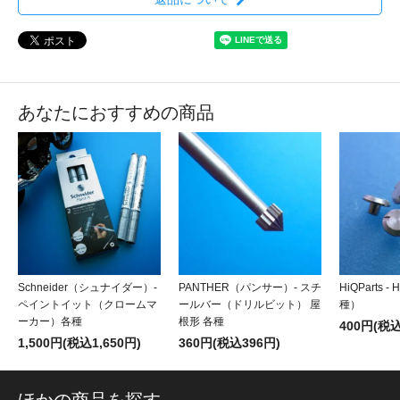
あなたにおすすめの商品
Schneider（シュナイダー）-
PANTHER（パンサー）- スチ
HiQParts
ペイントイット（クロームマ
ールバー（ドリルビット） 屋
種）
ーカー）各種
根形 各種
400円(税込
1,500円(税込1,650円)
360円(税込396円)