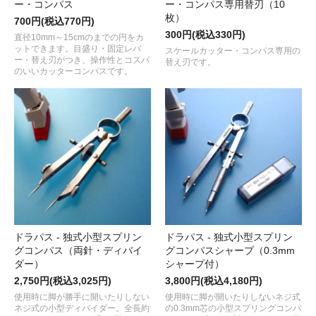
ー・コンパス
ー・コンパス専用替刃（10
枚）
700円(税込770円)
300円(税込330円)
直径10mm～15cmのまでの円をカ
ットできます。目盛り・固定レバ
スケールカッター・コンパス専用の
ー・替え刃がつき、操作性とコスパ
替え刃です。
のいいカッターコンパスです。
ドラパス - 独式小型スプリン
ドラパス - 独式小型スプリン
グコンパス（両針・ディバイ
グコンパスシャープ（0.3mm
ダー）
シャープ付）
2,750円(税込3,025円)
3,800円(税込4,180円)
使用時に脚が勝手に開いたりしない
使用時に脚が開いたりしないネジ式
ネジ式の小型ディバイダー。全長約
の0.3mm芯の小型スプリングコンパ