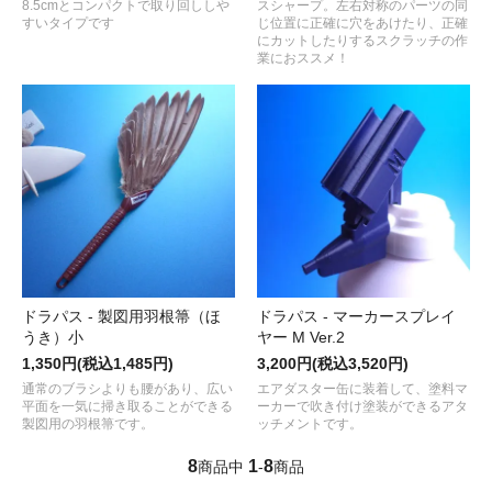
8.5cmとコンパクトで取り回ししや
スシャープ。左右対称のパーツの同
すいタイプです
じ位置に正確に穴をあけたり、正確
にカットしたりするスクラッチの作
業におススメ！
ドラパス - 製図用羽根箒（ほ
ドラパス - マーカースプレイ
うき）小
ヤー M Ver.2
1,350円(税込1,485円)
3,200円(税込3,520円)
通常のブラシよりも腰があり、広い
エアダスター缶に装着して、塗料マ
平面を一気に掃き取ることができる
ーカーで吹き付け塗装ができるアタ
製図用の羽根箒です。
ッチメントです。
8
1
8
商品中
-
商品