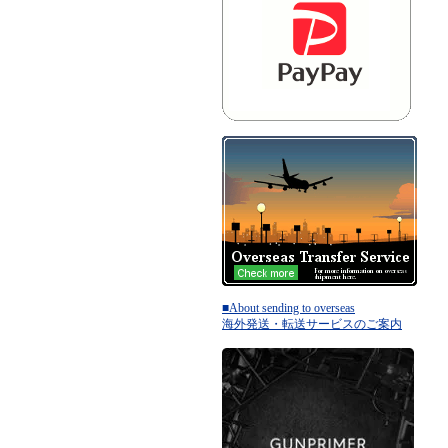
■About sending to overseas
海外発送・転送サービスのご案内