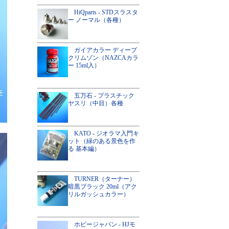
HiQparts - STDスラスタ
ー ノーマル（各種）
ガイアカラー ディープ
クリムゾン（NAZCAカラ
ー 15ml入）
五万石 - プラスチック
ヤスリ（中目）各種
KATO - ジオラマ入門キ
ット（緑のある景色を作
る 基本編）
TURNER（ターナー）
暗黒ブラック 20ml（アク
リルガッシュカラー）
ホビージャパン - HJモ