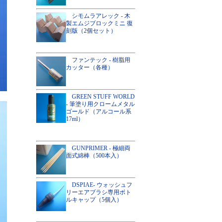
シモムラアレック - 木
製エムジブロックミニ 復
刻版（2個セット）
ファンテック - 樹脂用
カッター（各種）
GREEN STUFF WORLD
- 筆塗り用クロームメタル
ゴールド（アルコール系
17ml）
GUNPRIMER - 極細両
面式綿棒（500本入）
DSPIAE- ウォッシュフ
リーエアブラシ専用ボト
ルキャップ（5個入）