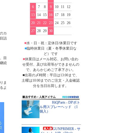
6
7
8
9
10
11
12
13
14
15
16
17
18
19
20
21
22
23
24
25
26
27
28
29
30
のカ
目詰
■
水・日・祝：定休日/休業日です
■
臨時休業日（夏・冬季休業日な
ど）です
、目
■
休業日はメール対応、お問い合わ
継続
せ受付、及び出荷等ができませんの
で、あらかじめご了承下さい。
■出荷の〆時間：平日は13:00まで、
土曜は10:00までのご注文・入金確認
りま
分を当日出荷します。
るよ
HiQParts - DPボト
ル用スプレーヘッド （1
個入）
GUNPRIMER - サ