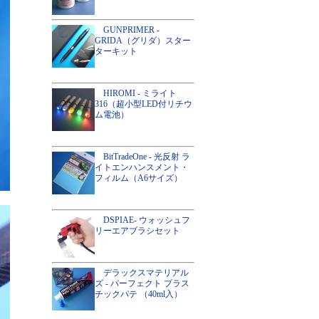
GUNPRIMER -
GRIDA（グリダ）スター
ターキット
HIROMI - ミライト
316（超小型LED付リチウ
ム電池）
BitTradeOne - 光反射 ラ
イトエンハンスメント・
フィルム（A6サイズ）
DSPIAE- ウォッシュフ
リーエアブラシセット
デラックスマテリアル
ズ - パーフェクト プラス
チックパテ （40ml入）