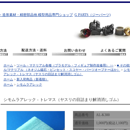
・造形素材・精密部品他 模型用品専門ショップ
G PARTS（ジーパーツ)
ホーム
>
ツール・マテリアル各種（プラモデル・フィギュア制作改修用） >>
>
■ その
ル/マテリアル （ネオジム磁石・ピンセット・スコヤー・パーツオープナーほか）
>
シモ
アレック - トレマス（ヤスリの目詰まり解消消しゴム）
ホーム
>
新入荷商品（新着順）
ホーム
>
シモムラアレック
シモムラアレック - トレマス（ヤスリの目詰まり解消消しゴム）
商品番号
AL-K300
通常価格
1,000円(税込1,100円)