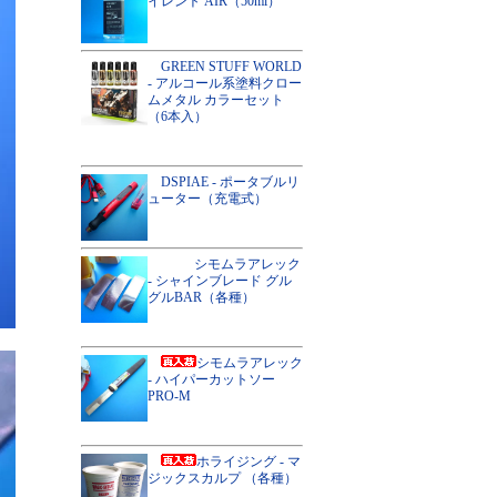
イレント AIR（50ml）
GREEN STUFF WORLD
- アルコール系塗料クロー
ムメタル カラーセット
（6本入）
DSPIAE - ポータブルリ
ューター（充電式）
シモムラアレック
- シャインブレード グル
グルBAR（各種）
シモムラアレック
- ハイパーカットソー
PRO-M
ホライジング - マ
ジックスカルプ （各種）