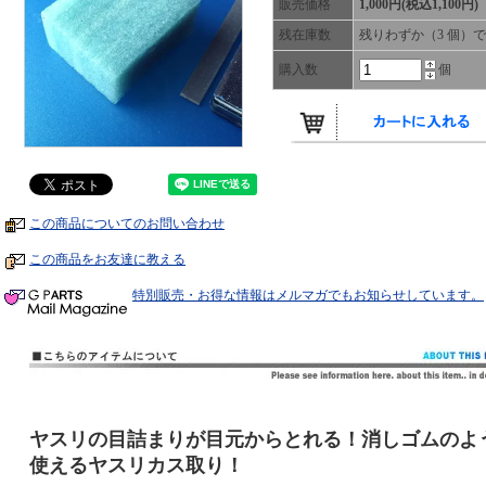
販売価格
1,000円(税込1,100円)
残在庫数
残りわずか（3 個）
購入数
個
この商品についてのお問い合わせ
この商品をお友達に教える
特別販売・お得な情報はメルマガでもお知らせしています。
ヤスリの目詰まりが目元からとれる！消しゴムのよ
使えるヤスリカス取り！