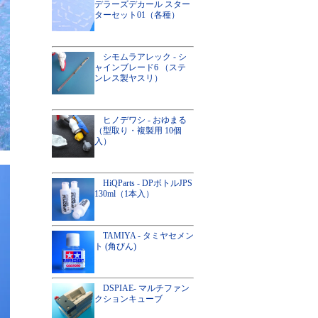
デラーズデカール スター
ターセット01（各種）
シモムラアレック - シ
ャインブレード6 （ステ
ンレス製ヤスリ）
ヒノデワシ - おゆまる
（型取り・複製用 10個
入）
HiQParts - DPボトルJPS
130ml（1本入）
TAMIYA - タミヤセメン
ト (角びん)
DSPIAE- マルチファン
クションキューブ