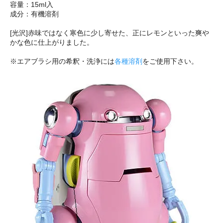
容量：15ml入
成分：有機溶剤
[光沢]赤味ではなく寒色に少し寄せた、正にレモンといった爽や
かな色に仕上がりました。
※エアブラシ用の希釈・洗浄には
各種溶剤
をご使用下さい。