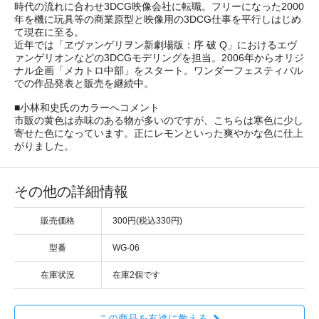
時代の流れに合わせ3DCG映像会社に転職。フリーになった2000
年を機に玩具等の商業原型と映像用の3DCG仕事を平行しはじめ
て現在に至る。
近年では「ヱヴァンゲリヲン新劇場版：序 破 Q」におけるエヴ
ァンゲリオンなどの3DCGモデリングを担当。2006年からオリジ
ナル企画「メカトロ中部」をスタート。ワンダーフェスティバル
での作品発表と販売を継続中。
■小林和史氏のカラーへコメント
市販の黄色は赤味のある物が多いのですが、こちらは寒色に少し
寄せた色になっています。正にレモンといった爽やかな色に仕上
がりました。
その他の詳細情報
販売価格
300円(税込330円)
型番
WG-06
在庫状況
在庫2個です
この商品を友達に教える