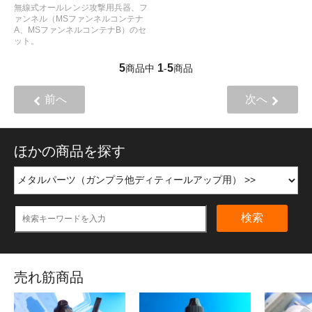
無線式オールレンジ攻撃用兵器、フ
ァンネル（MSファンネルコンテナ
A、MSファンネルコンテナB）のセ
ット。
5
1
5
商品中
-
商品
前へ
次へ
ほかの商品を探す
検索
売れ筋商品