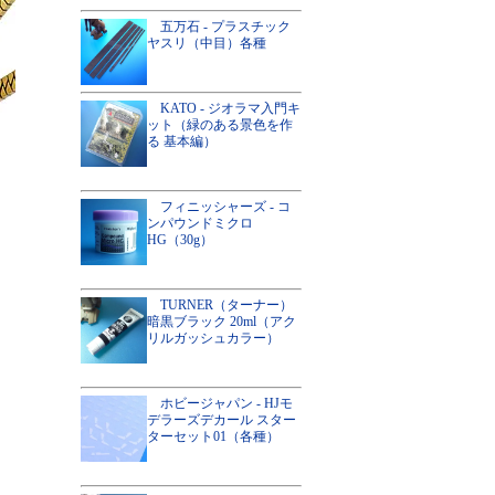
五万石 - プラスチック
ヤスリ（中目）各種
KATO - ジオラマ入門キ
ット（緑のある景色を作
る 基本編）
フィニッシャーズ - コ
ンパウンドミクロ
HG（30g）
TURNER（ターナー）
暗黒ブラック 20ml（アク
リルガッシュカラー）
ホビージャパン - HJモ
デラーズデカール スター
ターセット01（各種）