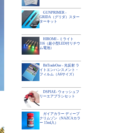
GUNPRIMER -
GRIDA（グリダ）スター
ターキット
HIROMI - ミライト
316（超小型LED付リチウ
ム電池）
BitTradeOne - 光反射 ラ
イトエンハンスメント・
フィルム（A6サイズ）
DSPIAE- ウォッシュフ
リーエアブラシセット
ガイアカラー ディープ
クリムゾン（NAZCAカラ
ー 15ml入）