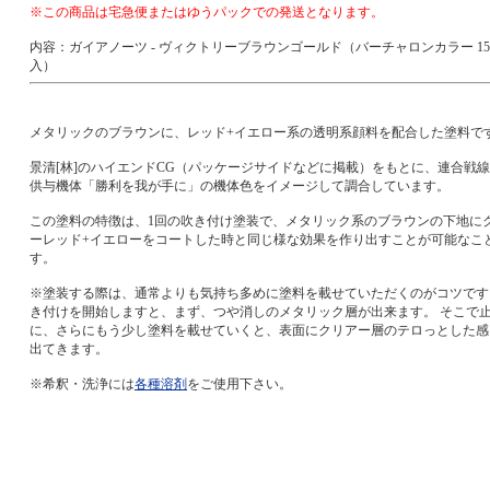
※この商品は宅急便またはゆうパックでの発送となります。
内容：ガイアノーツ - ヴィクトリーブラウンゴールド（バーチャロンカラー 15
入）
メタリックのブラウンに、レッド+イエロー系の透明系顔料を配合した塗料で
景清[林]のハイエンドCG（パッケージサイドなどに掲載）をもとに、連合戦
供与機体「勝利を我が手に」の機体色をイメージして調合しています。
この塗料の特徴は、1回の吹き付け塗装で、メタリック系のブラウンの下地に
ーレッド+イエローをコートした時と同じ様な効果を作り出すことが可能なこ
す。
※塗装する際は、通常よりも気持ち多めに塗料を載せていただくのがコツです
き付けを開始しますと、まず、つや消しのメタリック層が出来ます。 そこで
に、さらにもう少し塗料を載せていくと、表面にクリアー層のテロっとした感
出てきます。
※希釈・洗浄には
各種溶剤
をご使用下さい。