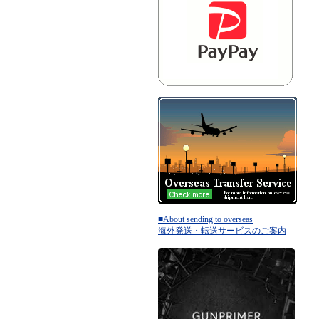
■About sending to overseas
海外発送・転送サービスのご案内