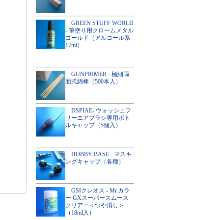
GREEN STUFF WORLD
- 筆塗り用クロームメタル
ゴールド（アルコール系
17ml）
GUNPRIMER - 極細両
面式綿棒（500本入）
DSPIAE- ウォッシュフ
リーエアブラシ専用ボト
ルキャップ（5個入）
HOBBY BASE - マスキ
ングキャップ（各種）
GSIクレオス - Mr.カラ
ー GXスーパースムース
クリアー＜つや消し＞
（18ml入）