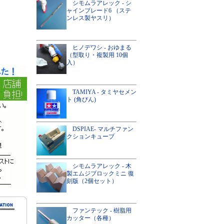
シモムラアレック - シ
ャインブレード6 （ステ
ンレス製ヤスリ）
ヒノデワシ - おゆまる
（型取り・複製用 10個
入）
TAMIYA - タミヤセメン
ト (角びん)
DSPIAE- マルチファン
クションキューブ
シモムラアレック - 木
製エムジブロックミニ 復
刻版（2個セット）
ファンテック - 樹脂用
カッター（各種）