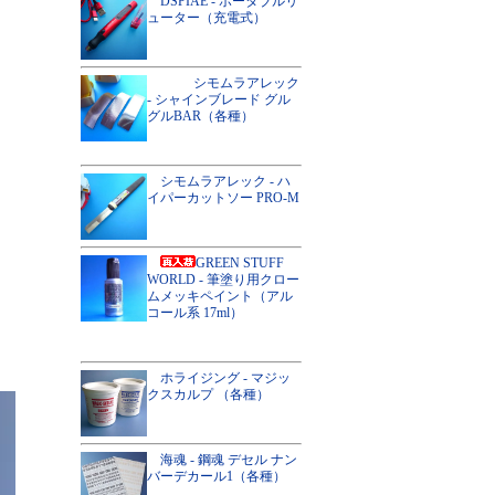
DSPIAE - ポータブルリ
ューター（充電式）
シモムラアレック
- シャインブレード グル
グルBAR（各種）
シモムラアレック - ハ
イパーカットソー PRO-M
GREEN STUFF
WORLD - 筆塗り用クロー
ムメッキペイント（アル
コール系 17ml）
ホライジング - マジッ
クスカルプ （各種）
海魂 - 鋼魂 デセル ナン
バーデカール1（各種）