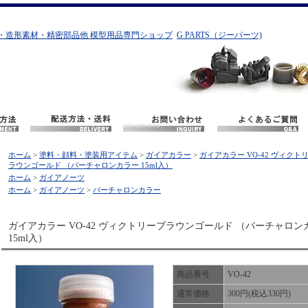
・造形素材・精密部品他 模型用品専門ショップ
G PARTS（ジーパーツ)
ホーム
>
塗料・顔料・塗装用アイテム
>
ガイアカラー
>
ガイアカラー VO-42 ヴィクト
ラウンゴールド （バーチャロンカラー 15ml入）
ホーム
>
ガイアノーツ
ホーム
>
ガイアノーツ
>
バーチャロンカラー
ガイアカラー VO-42 ヴィクトリーブラウンゴールド （バーチャロン
15ml入）
商品番号
VO-42
通常価格
300円(税込330円)