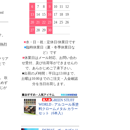
6
7
8
9
10
11
12
ml
13
14
15
16
17
18
19
20
21
22
23
24
25
26
27
28
29
30
す。
■
水・日・祝：定休日/休業日です
線熱烈
■
臨時休業日（夏・冬季休業日な
ど）です
■
休業日はメール対応、お問い合わ
クリア
せ受付、及び出荷等ができませんの
とで
で、あらかじめご了承下さい。
■出荷の〆時間：平日は13:00まで、
。 吹
土曜は10:00までのご注文・入金確認
止めず
分を当日出荷します。
じが
GREEN STUFF
WORLD - アルコール系塗
料クロームメタル カラー
セット（6本入）