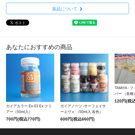
返品について
あなたにおすすめの商品
TAMIYA 
パー （各種
120円(税込
ガイアカラー Ex-03 Ex-クリ
ガイアノーツ -サーフェイサ
アー（50ml入）
ーエヴォ （50ml入 各色）
700円(税込770円)
600円(税込660円)