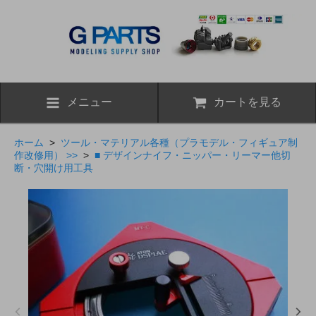
メニュー
カートを見る
ホーム
>
ツール・マテリアル各種（プラモデル・フィギュア制
作改修用） >>
>
■ デザインナイフ・ニッパー・リーマー他切
断・穴開け用工具