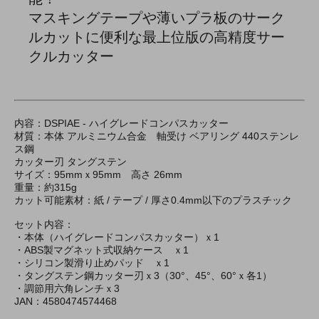
マスキングテープや薄いプラ板のサーク
ルカットに便利な最上位版の高精度サー
クルカッター
内容：DSPIAE - ハイグレードコンパスカッター
材質：本体 アルミニウム合金 軸受け ベアリング 440ステンレ
ス鋼
カッター刃 タングステン
サイズ：95mmｘ95mm 高さ 26mm
重量：約315g
カット可能素材：紙 / テープ / 厚さ0.4mm以下のプラスチック
セット内容：
・本体（ハイグレードコンパスカッター）ｘ1
・ABS製マグネット式収納ケース ｘ1
・シリコン製滑り止めパッド ｘ1
・タングステン鋼カッター刃ｘ3（30°、45°、60°ｘ各1）
・調節用六角レンチｘ3
JAN：4580474574468