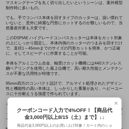
マスキングテープを丸く切り出したいというシーンは、案外模型
制作時に多いもの。
でも、手でコンパス本体を回すタイプのカッターは、扱い慣れて
いないと、意外に綺麗な円形にカットするのが難しいもので、当
然量産作業も大変です。
このDSPIAE ハイグレードコンパスカッターは本体をカット対象
の上にしっかり固定し、本体内側のカッターのつまみを回すだけ
で、直径1～45mmまでのサイズの円形カットを簡単、かつ正確
に、そしてスピーディに作業することが可能。
本体をアルミニウム合金、軸受けカット機構には440ステンレス
鋼ベアリングを使用した最上位機で、高い耐久性能とメンテナン
スが不要な汎用性が特徴です。
95mm四方のコンパクト設計で、アルマイト処理されたデザイン
性と機能性の高い本体は、しっかりした重量があり、ヘビーユー
スに十分耐えうる強度で作られています。
×
また、正確な位置決めに使用する、別売り
DSPIAE - コンパスカ
ッターロケーター
と組み合わせることにより、より精度の高いカ
クーポンコード入力で4%OFF！【商品代
ット作業が可能です。（コンパスカッターロケーターはハイグレ
金3,000円以上8/15（土）まで】↓↓
ードコンパスカッターにのみご使用いただけます）
商品代金3,000円以上のお買い上げ対象！カート内のショ
性能と作業性の良さのみならず、作業の楽しさを実感できるツー