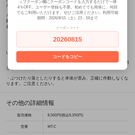
ップクーポン欄にクーポンコードを入力するだけで一律
ルとして、ぜひお手元に置いて頂きたい工具のひとつです。
4％OFF。ユーザー登録も不要。初めてでも簡単に、何回
でもご利用いただけます。ぜひご活用ください。利用可能
※入門機種として
DSPIAE - エントリーコンパスカッター
、使い
期間：2026/8/15（土）23：59まで
勝手の良さと軽さを優先した
DSPIAE - 軽量コンパスカッター
も
あります。
クーポンコード
【使用上の注意】
20260815
・けがなどが無いよう、必ず使用前に使い方を参照してくださ
い。
コードをコピー
・金属や厚さ0.4mm以上のプラスチック板などのカットには使用
しないでください。
・ぶつけたり落としたりすると本体が歪み、正確に作動しなくな
ります。ご注意ください。
その他の詳細情報
販売価格
8,500円(税込9,350円)
型番
MT-C