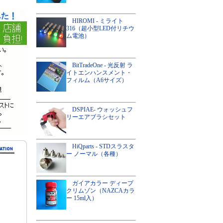
HIROMI - ミライト
316（超小型LED付リチウ
ム電池）
BitTradeOne - 光反射 ラ
イトエンハンスメント・
フィルム（A6サイズ）
DSPIAE- ウォッシュフ
リーエアブラシセット
HiQparts - STDスラスタ
ー ノーマル（各種）
ガイアカラー ディープ
クリムゾン（NAZCAカラ
ー 15ml入）