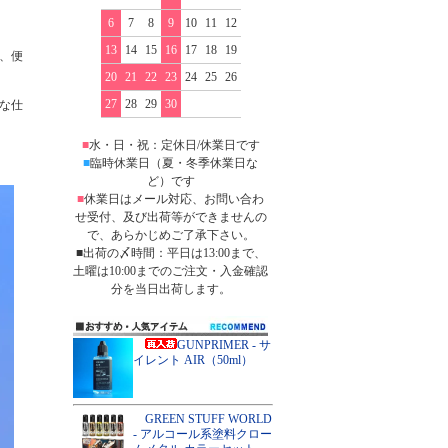
6
7
8
9
10
11
12
13
14
15
16
17
18
19
、便
20
21
22
23
24
25
26
27
28
29
30
な仕
■
水・日・祝：定休日/休業日です
■
臨時休業日（夏・冬季休業日な
ど）です
■
休業日はメール対応、お問い合わ
せ受付、及び出荷等ができませんの
で、あらかじめご了承下さい。
■出荷の〆時間：平日は13:00まで、
土曜は10:00までのご注文・入金確認
分を当日出荷します。
GUNPRIMER - サ
イレント AIR（50ml）
GREEN STUFF WORLD
- アルコール系塗料クロー