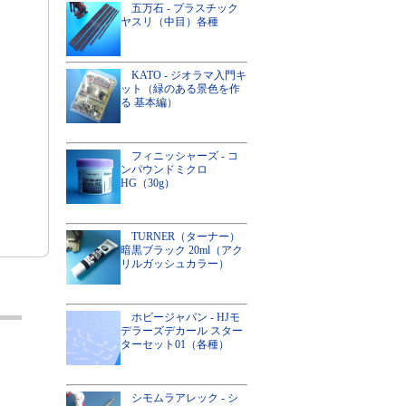
五万石 - プラスチック
ヤスリ（中目）各種
KATO - ジオラマ入門キ
ット（緑のある景色を作
る 基本編）
フィニッシャーズ - コ
ンパウンドミクロ
HG（30g）
TURNER（ターナー）
暗黒ブラック 20ml（アク
リルガッシュカラー）
ホビージャパン - HJモ
デラーズデカール スター
ターセット01（各種）
シモムラアレック - シ