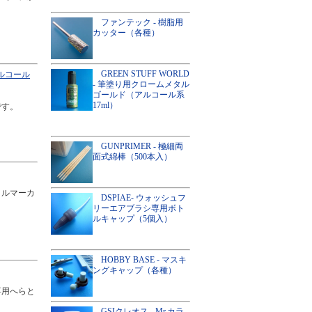
ファンテック - 樹脂用
カッター（各種）
GREEN STUFF WORLD
アルコール
- 筆塗り用クロームメタル
ゴールド（アルコール系
17ml）
です。
GUNPRIMER - 極細両
面式綿棒（500本入）
リルマーカ
DSPIAE- ウォッシュフ
リーエアブラシ専用ボト
ルキャップ（5個入）
HOBBY BASE - マスキ
ングキャップ（各種）
専用へらと
GSIクレオス - Mr.カラ