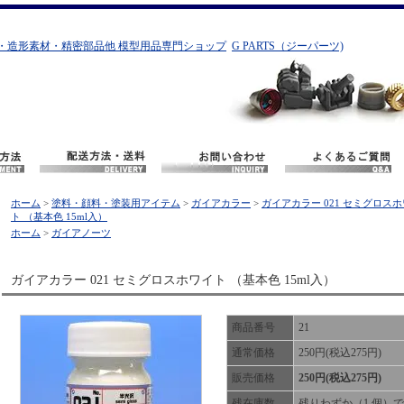
・造形素材・精密部品他 模型用品専門ショップ
G PARTS（ジーパーツ)
ホーム
>
塗料・顔料・塗装用アイテム
>
ガイアカラー
>
ガイアカラー 021 セミグロス
ト （基本色 15ml入）
ホーム
>
ガイアノーツ
ガイアカラー 021 セミグロスホワイト （基本色 15ml入）
商品番号
21
通常価格
250円(税込275円)
販売価格
250円(税込275円)
残在庫数
残りわずか（1 個）