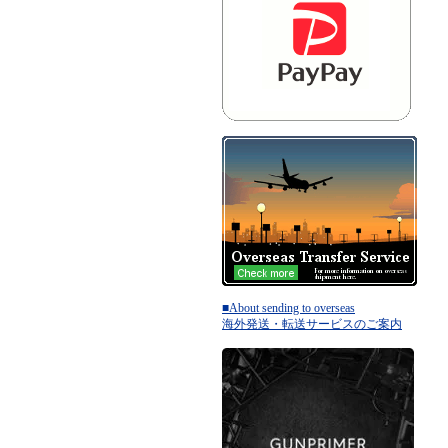
■About sending to overseas
海外発送・転送サービスのご案内