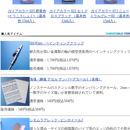
ガイアカラー 025 橙黄色
ガイアカラー 022 セミグ
ガイアカラー 073 ニュー
(とうこうしょく) （基本
ロスブラック （基本色
トラルグレーIII （基本色
色 15ml入）
15ml入）
15ml入）
HiQParts - ペインティングクリップ
耐久性が高い金属製の軸の模型塗装用のペインティングクリッ
通常価格：1,700円(税込1,870円)
販売価格：1,700円(税込1,870円)
海魂 - 鋼魂 デセル ナンバーデカール1（各種）
ノンスケールのステンシル数字のナンバリングデカール。2mm～
一数字のサイズ違いが多数収録されていて便利。
通常価格：540円(税込594円)
販売価格：540円(税込594円)
シモムラアレック - ピンホイール2
様々な厚み・サイズの樹脂製のパイプ等のエッジ内外のフチ部