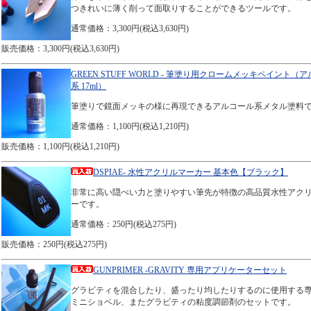
つきれいに薄く削って面取りすることができるツールです。
通常価格：3,300円(税込3,630円)
販売価格：3,300円(税込3,630円)
GREEN STUFF WORLD - 筆塗り用クロームメッキペイント（
系 17ml）
筆塗りで鏡面メッキの様に再現できるアルコール系メタル塗料
通常価格：1,100円(税込1,210円)
販売価格：1,100円(税込1,210円)
DSPIAE- 水性アクリルマーカー 基本色【ブラック】
非常に高い隠ぺい力と塗りやすい筆先が特徴の高品質水性アク
ーです。
通常価格：250円(税込275円)
販売価格：250円(税込275円)
GUNPRIMER -GRAVITY 専用アプリケーターセット
グラビティを混合したり、盛ったり均したりするのに使用する
ミニショベル、またグラビティの粘度調節剤のセットです。