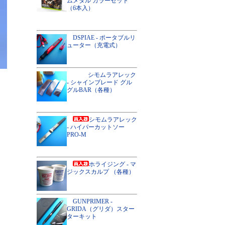
ムメタル カラーセット
（6本入）
DSPIAE - ポータブルリ
ューター（充電式）
シモムラアレック
- シャインブレード グル
グルBAR（各種）
シモムラアレック
- ハイパーカットソー
PRO-M
ホライジング - マ
ジックスカルプ （各種）
GUNPRIMER -
GRIDA（グリダ）スター
ターキット