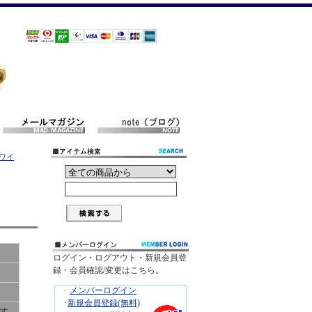
ホワイ
ログイン・ログアウト・新規会員登
録・会員確認/変更はこちら。
･
メンバーログイン
･
新規会員登録(無料)
です