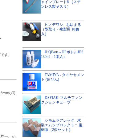
ャインブレード6 （ステ
ンレス製ヤスリ）
ヒノデワシ - おゆまる
（型取り・複製用 10個
入）
HiQParts - DPボトルJPS
プです。
130ml（1本入）
TAMIYA - タミヤセメン
ト (角びん)
6mmの同
DSPIAE- マルチファン
クションキューブ
シモムラアレック - 木
製エムジブロックミニ 復
刻版（2個セット）
を均一、か