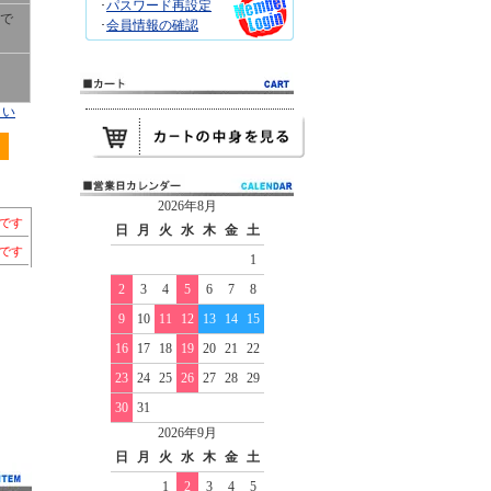
･
パスワード再設定
ちで
･
会員情報の確認
さい
2026年8月
ちです
日
月
火
水
木
金
土
ちです
1
2
3
4
5
6
7
8
9
10
11
12
13
14
15
16
17
18
19
20
21
22
23
24
25
26
27
28
29
30
31
2026年9月
日
月
火
水
木
金
土
1
2
3
4
5