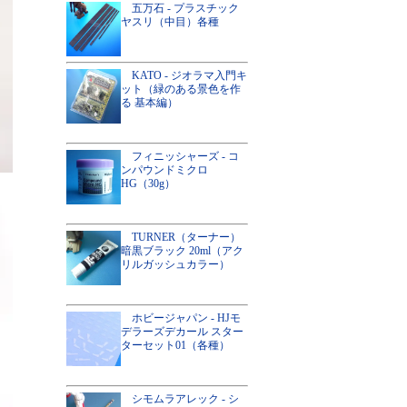
五万石 - プラスチック
ヤスリ（中目）各種
KATO - ジオラマ入門キ
ット（緑のある景色を作
る 基本編）
フィニッシャーズ - コ
ンパウンドミクロ
HG（30g）
TURNER（ターナー）
暗黒ブラック 20ml（アク
リルガッシュカラー）
ホビージャパン - HJモ
デラーズデカール スター
ターセット01（各種）
シモムラアレック - シ