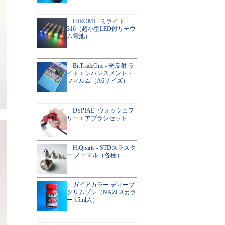
HIROMI - ミライト
316（超小型LED付リチウ
ム電池）
BitTradeOne - 光反射 ラ
イトエンハンスメント・
フィルム（A6サイズ）
DSPIAE- ウォッシュフ
リーエアブラシセット
HiQparts - STDスラスタ
ー ノーマル（各種）
ガイアカラー ディープ
クリムゾン（NAZCAカラ
ー 15ml入）