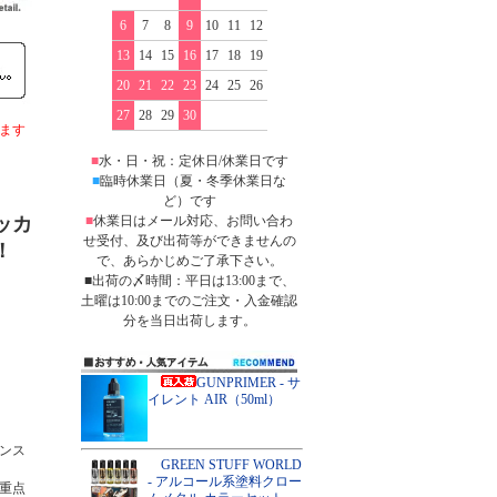
6
7
8
9
10
11
12
13
14
15
16
17
18
19
20
21
22
23
24
25
26
27
28
29
30
ます
■
水・日・祝：定休日/休業日です
■
臨時休業日（夏・冬季休業日な
ど）です
■
休業日はメール対応、お問い合わ
ッカ
せ受付、及び出荷等ができませんの
！
で、あらかじめご了承下さい。
■出荷の〆時間：平日は13:00まで、
土曜は10:00までのご注文・入金確認
分を当日出荷します。
GUNPRIMER - サ
イレント AIR（50ml）
ンス
GREEN STUFF WORLD
- アルコール系塗料クロー
重点