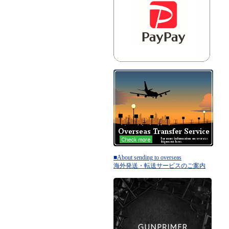
■About sending to overseas
海外発送・転送サービスのご案内