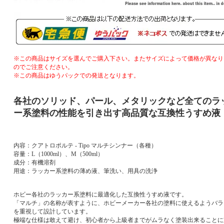
※この商品はサイズを選んでご購入下さい。またサイズによって価格が異なり
のでご注意ください。
※この商品はゆうパックでの発送となります。
各社のソリッド、パール、メタリックなど全てのラ
ー系塗料の性能を引き出す高品質な互換性うすめ液
内容：クアトロポルテ - Tipo マルチシンナー（各種）
容量：L（1000ml）、M（500ml）
成分：有機溶剤
用途：ラッカー系塗料の薄め液、筆洗い、用具の洗浄
ホビー各社のラッカー系塗料に最適化した互換性うすめ液です。
「マルチ」の名称が表すように、ホビーメーカー各社の塗料に使えるようバラ
を重視して設計しています。
極端な仕様は敢えて避け、初心者から上級者までがムラなく塗装出来ることに