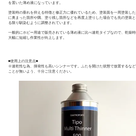
を置いた薄め液になっています。
塗装時の垂れを抑える特徴と修正力に優れているため、塗装面を一周塗装した
に奥まった箇所や隅、塗り残し箇所などを再度上塗りした場合でも先の塗装と
る限り馴染むように調整されています。
一般的にホビー用途で販売されている薄め液に比べ速乾タイプなので、乾燥時
大幅に短縮し作業性が向上します。
■使用上の注意点■
※速乾性な為、揮発性も高いシンナーです。ふたを開けた状態で放置するなど
ことが無いよう、十分ご注意ください。