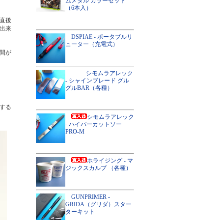
ムメタル カラーセット
（6本入）
直後
出来
DSPIAE - ポータブルリ
ューター（充電式）
間が
シモムラアレック
- シャインブレード グル
グルBAR（各種）
する
シモムラアレック
- ハイパーカットソー
PRO-M
ホライジング - マ
ジックスカルプ （各種）
GUNPRIMER -
GRIDA（グリダ）スター
ターキット