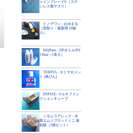
ャインブレード6 （ステ
ンレス製ヤスリ）
ヒノデワシ - おゆまる
（型取り・複製用 10個
入）
HiQParts - DPボトルJPS
130ml（1本入）
TAMIYA - タミヤセメン
ト (角びん)
DSPIAE- マルチファン
クションキューブ
シモムラアレック - 木
製エムジブロックミニ 復
刻版（2個セット）