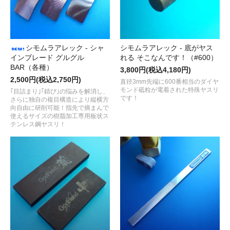
シモムラアレック - シャ
シモムラアレック - 底がヤス
インブレード グルグル
れる そこなんです！（#600）
BAR（各種）
3,800円(税込4,180円)
2,500円(税込2,750円)
直径3mm先端に600番相当のダイヤ
モンド砥粒が電着された特殊ヤスリ
｢目詰まり｣｢錆び｣の悩みを解消し、
です！
さらに独自の複目構造により縦横方
向自由に研削可能！指先で摘まんで
使えるサイズの樹脂加工専用板状ス
テンレス鋼ヤスリ！