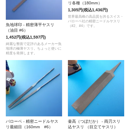
リ各種（180mm）
1,305円(税込1,436円)
世界最高峰の高品質を誇るスイス・
バローベ社の精密ニードルヤスリ
魚地球印 - 精密薄平ヤスリ
（#2、#4）です。
（油目 #6）
1,452円(税込1,597円)
綺麗な整面で定評のあるメーカー魚
地球の極薄ヤスリ。ちょっと使いに
精度を発揮します。
バローベ - 精密ニードルヤス
壷高（つぼだか） - 両刃スリ
リ最細目（160mm #6）
込ヤスリ （目立てヤスリ）