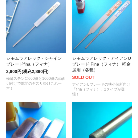
シモムラアレック - シャイン
シモムラアレック - アイアンU
ブレードfina（フィナ）
ブレード Fina（フィナ） 軽金
属用（各種）
2,600円(税込2,860円)
SOLD OUT
極薄ステンに600番と1000番の両面
刃付けで隙間のヤスリ掛けこれ一
アイアンUブレードの狭小個所向け
本！
「fina（フィナ）」2タイプが登
場！