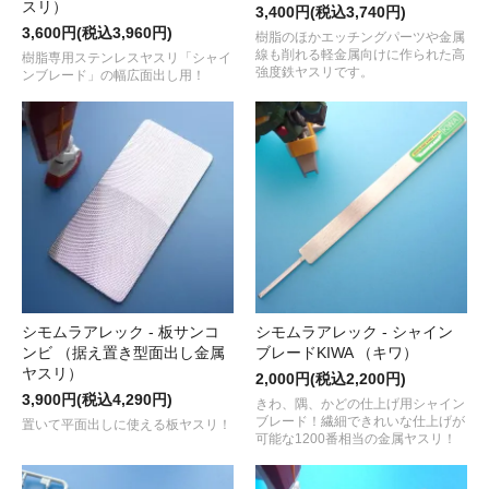
スリ）
3,400円(税込3,740円)
3,600円(税込3,960円)
樹脂のほかエッチングパーツや金属
線も削れる軽金属向けに作られた高
樹脂専用ステンレスヤスリ「シャイ
強度鉄ヤスリです。
ンブレード」の幅広面出し用！
シモムラアレック - 板サンコ
シモムラアレック - シャイン
ンビ （据え置き型面出し金属
ブレードKIWA （キワ）
ヤスリ）
2,000円(税込2,200円)
3,900円(税込4,290円)
きわ、隅、かどの仕上げ用シャイン
ブレード！繊細できれいな仕上げが
置いて平面出しに使える板ヤスリ！
可能な1200番相当の金属ヤスリ！