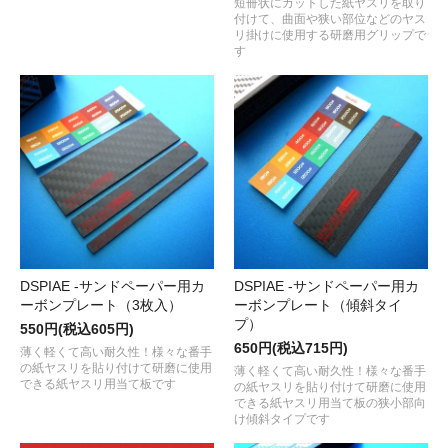
短冊状にカットした紙ヤスリを取り
付けて、曲面や狭い部位などのヤス
リ掛けに使用する研磨用グリップで
す
DSPIAE -サンドペーパー用カ
DSPIAE -サンドペーパー用カ
ーボンプレート（3枚入）
ーボンプレート（傾斜タイ
プ）
550円(税込605円)
650円(税込715円)
薄く軽くて高い耐久性！様々な番手
の紙ヤスリを貼り付けて研磨に使用
薄く軽くて高い耐久性！様々な番手
できる紙ヤスリ用当て板です
の紙ヤスリを貼り付けて研磨に使用
できる紙ヤスリ用当て板の狭小部向
け傾斜タイプです