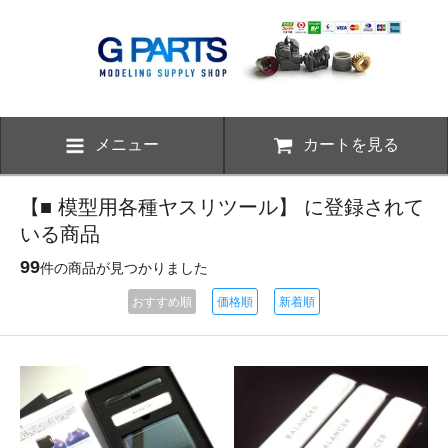
メニュー
カートを見る
【■ 模型用各種ヤスリツール】 に登録されて
いる商品
99
件の商品が見つかりました
おすすめ順
価格順
新着順