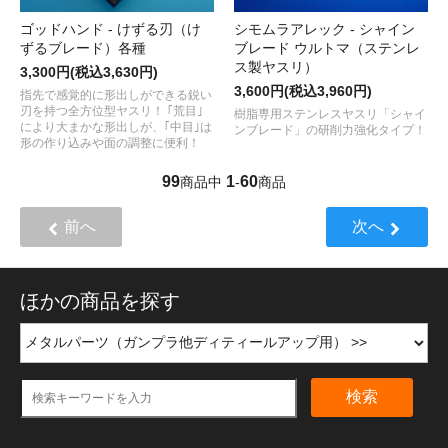
ゴッドハンド - けずる刃（け
シモムラアレック - シャイン
ずるブレード）各種
ブレード ウルトマ（ステンレ
ス製ヤスリ）
3,300円(税込3,630円)
3,600円(税込3,960円)
指先で感覚的に形出しができる鋭い
刃を持つ全方位型ヤスリ！ ｢荒目｣
樹脂専用ステンレスヤスリ「シャイ
により大まかな形出しが、｢中目｣は
ンブレード」の研削力強化タイプ！
形の作り込みや面の調整に便利！
99
1
60
商品中
-
商品
前へ
次へ
ほかの商品を探す
検索