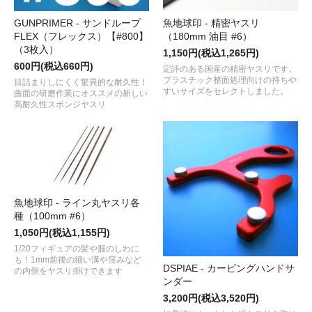
GUNPRIMER - サンドループ
魚地球印 - 精密ヤスリ
FLEX（フレックス）【#800】
（180mm 油目 #6）
（3枚入）
1,150円(税込1,265円)
600円(税込660円)
定評のある国産の精密ヤスリです。
プラスチック整面処理向けの持ちや
目詰まりしにくく驚異的な耐久性！
すいサイズをセレクトしました。
曲面の研磨作業にオススメの新しい
高耐久性スポンジヤスリ
魚地球印 - ライン丸ヤスリ各
種（100mm #6）
1,050円(税込1,155円)
1/20フィギュアの髪や服のしわに
も！1mm前後の細い溝や窪みなど
DSPIAE - カービングハンドサ
の内側をヤスリ掛けできます
ンダー
3,200円(税込3,520円)