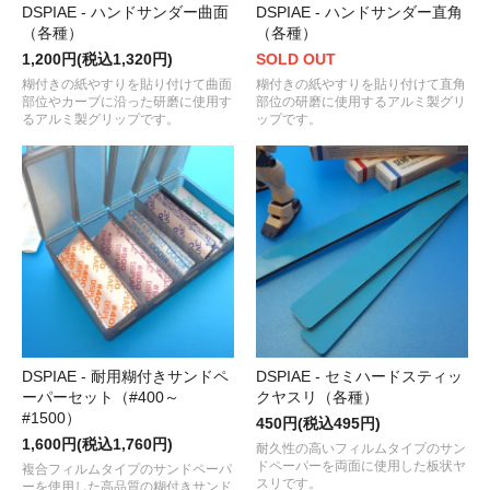
DSPIAE - ハンドサンダー曲面
DSPIAE - ハンドサンダー直角
（各種）
（各種）
1,200円(税込1,320円)
SOLD OUT
糊付きの紙やすりを貼り付けて曲面
糊付きの紙やすりを貼り付けて直角
部位やカーブに沿った研磨に使用す
部位の研磨に使用するアルミ製グリ
るアルミ製グリップです。
ップです。
DSPIAE - 耐用糊付きサンドペ
DSPIAE - セミハードスティッ
ーパーセット（#400～
クヤスリ（各種）
#1500）
450円(税込495円)
1,600円(税込1,760円)
耐久性の高いフィルムタイプのサン
ドペーパーを両面に使用した板状ヤ
複合フィルムタイプのサンドペーパ
スリです。
ーを使用した高品質の糊付きサンド