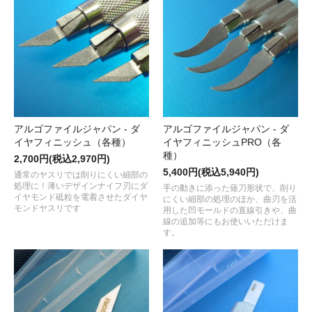
アルゴファイルジャパン - ダ
アルゴファイルジャパン - ダ
イヤフィニッシュ（各種）
イヤフィニッシュPRO（各
種）
2,700円(税込2,970円)
5,400円(税込5,940円)
通常のヤスリでは削りにくい細部の
処理に！薄いデザインナイフ刃にダ
手の動きに添った薙刀形状で、削り
イヤモンド砥粒を電着させたダイヤ
にくい細部の処理のほか、曲刃を活
モンドヤスリです
用した凹モールドの直線引きや、曲
線の追加等にもお使いいただけま
す。