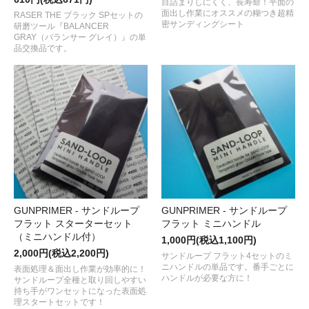
目詰まりしにくく、長寿命！平面の
面出し作業にオススメの糊つき超精
RASER THE ブラック SPセットの
密サンディングシート
研磨ツール『BALANCER
GRAY（バランサー グレイ）』の単
品交換品です。
GUNPRIMER - サンドループ
GUNPRIMER - サンドループ
フラット スターターセット
フラット ミニハンドル
（ミニハンドル付）
1,000円(税込1,100円)
2,000円(税込2,200円)
サンドループ フラット4セットのミ
ニハンドルの単品です。番手ごとに
表面処理＆面出し作業が効率的に！
ハンドルが必要な方に！
サンドループ全種と取り回しやすい
持ち手がワンセットになった表面処
理スタートセットです！