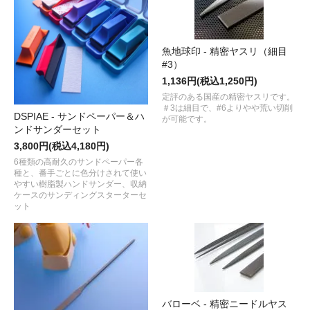
魚地球印 - 精密ヤスリ（細目
#3）
1,136円(税込1,250円)
定評のある国産の精密ヤスリです。
＃3は細目で、#6よりやや荒い切削
DSPIAE - サンドペーパー＆ハ
が可能です。
ンドサンダーセット
3,800円(税込4,180円)
6種類の高耐久のサンドペーパー各
種と、番手ごとに色分けされて使い
やすい樹脂製ハンドサンダー、収納
ケースのサンディングスターターセ
ット
バローベ - 精密ニードルヤス