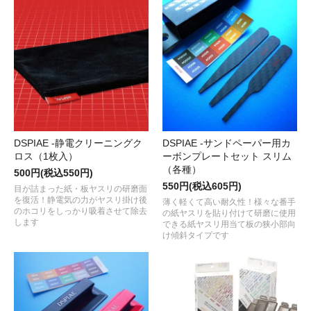
DSPIAE -静電クリーニングク
DSPIAE -サンドペーパー用カ
ロス（1枚入）
ーボンプレートセット スリム
（各種）
500円(税込550円)
550円(税込605円)
目が詰まった紙・板ヤスリの研磨面
を復活！静電気の力がヤスリ掛け後
薄く軽くて高い耐久性！様々な番手
のホコリをしっかり吸着させて除去
の紙ヤスリを貼り付けて研磨に使用
します
できる紙ヤスリ用当て板の狭小部向
け傾斜タイプです