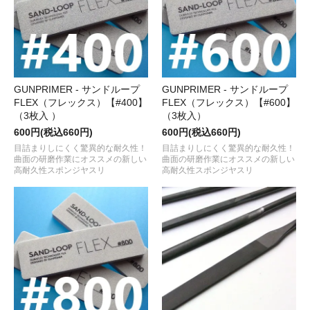
GUNPRIMER - サンドループ
GUNPRIMER - サンドループ
FLEX（フレックス）【#400】
FLEX（フレックス）【#600】
（3枚入 ）
（3枚入）
600円(税込660円)
600円(税込660円)
目詰まりしにくく驚異的な耐久性！
目詰まりしにくく驚異的な耐久性！
曲面の研磨作業にオススメの新しい
曲面の研磨作業にオススメの新しい
高耐久性スポンジヤスリ
高耐久性スポンジヤスリ