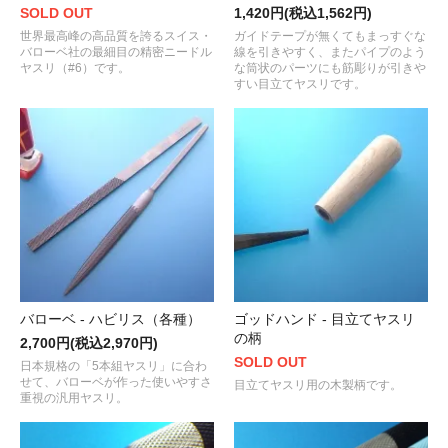
SOLD OUT
1,420円(税込1,562円)
世界最高峰の高品質を誇るスイス・
ガイドテープが無くてもまっすぐな
バローベ社の最細目の精密ニードル
線を引きやすく、またパイプのよう
ヤスリ（#6）です。
な筒状のパーツにも筋彫りが引きや
すい目立てヤスリです。
バローベ - ハビリス（各種）
ゴッドハンド - 目立てヤスリ
の柄
2,700円(税込2,970円)
SOLD OUT
日本規格の「5本組ヤスリ」に合わ
せて、バローベが作った使いやすさ
目立てヤスリ用の木製柄です。
重視の汎用ヤスリ。