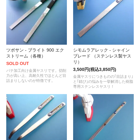
ツボサン - ブライト 900 エク
シモムラアレック - シャイン
ストリーム（各種）
ブレード （ステンレス製ヤス
リ）
SOLD OUT
3,500円(税込3,850円)
パテ加工向け金属ヤスリです。切削
力が高い上、高耐久性でほとんど目
金属ヤスリにつきものの｢目詰まり｣
詰まりしないのが特徴です。
と｢錆び｣の悩みを一挙解消した樹脂
専用ステンレスヤスリ！