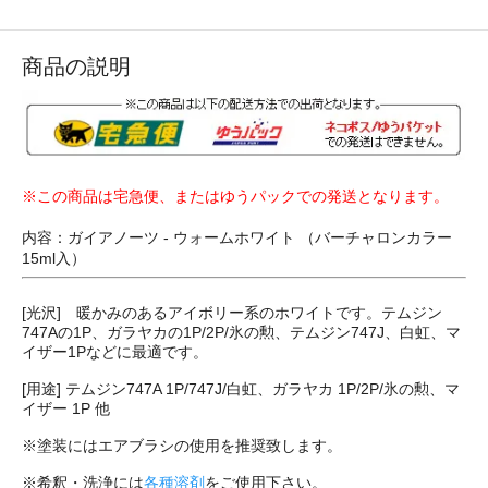
商品の説明
※この商品は宅急便、またはゆうパックでの発送となります。
内容：ガイアノーツ - ウォームホワイト （バーチャロンカラー
15ml入）
[光沢] 暖かみのあるアイボリー系のホワイトです。テムジン
747Aの1P、ガラヤカの1P/2P/氷の勲、テムジン747J、白虹、マ
イザー1Pなどに最適です。
[用途] テムジン747A 1P/747J/白虹、ガラヤカ 1P/2P/氷の勲、マ
イザー 1P 他
※塗装にはエアブラシの使用を推奨致します。
※希釈・洗浄には
各種溶剤
をご使用下さい。