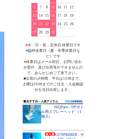
）
6
7
8
9
10
11
12
13
14
15
16
17
18
19
20
21
22
23
24
25
26
27
28
29
30
■
水・日・祝：定休日/休業日です
■
臨時休業日（夏・冬季休業日な
ど）です
■
休業日はメール対応、お問い合わ
せ受付、及び出荷等ができませんの
で、あらかじめご了承下さい。
■出荷の〆時間：平日は13:00まで、
土曜は10:00までのご注文・入金確認
分を当日出荷します。
HiQParts - DPボト
ル用スプレーヘッド （1
個入）
GUNPRIMER - サ