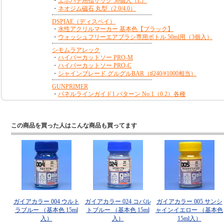
この商品を買った人はこんな商品も買ってます
ガイアカラー 004 ウルト
ガイアカラー 024 コバル
ガイアカラー 005 サンシ
ラブルー （基本色 15ml
トブルー （基本色 15ml
ャインイエロー （基本色
入）
入）
15ml入）