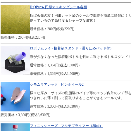
HiQParts- 円形マスキングシール各種
転ばぬ先の杖！円形カット済のシールで塗装を簡単に綺麗に！
使っているので高精度＆シャープな形状！
通常価格：200円(税込220円)
販売価格：200円(税込220円)
ロボザムライ - 接着剤スタンド（滑り止めパッド付）
液が少なくなった接着剤ボトルを斜めに置けるボトルスタンド
通常価格：1,364円(税込1,500円)
販売価格：1,364円(税込1,500円)
シモムラアレック - ピンホイール2
様々な厚み・サイズの樹脂製のパイプ等のエッジ内外のフチ部
つきれいに薄く削って面取りすることができるツールです。
通常価格：3,300円(税込3,630円)
販売価格：3,300円(税込3,630円)
フィニッシャーズ - マルチプライマー（80ml）