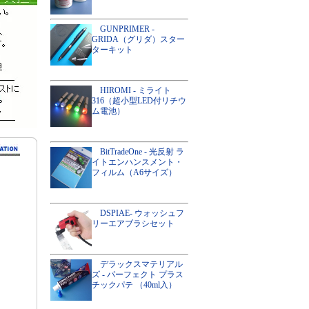
GUNPRIMER -
GRIDA（グリダ）スター
ターキット
HIROMI - ミライト
316（超小型LED付リチウ
ム電池）
BitTradeOne - 光反射 ラ
イトエンハンスメント・
フィルム（A6サイズ）
DSPIAE- ウォッシュフ
リーエアブラシセット
デラックスマテリアル
ズ - パーフェクト プラス
チックパテ （40ml入）