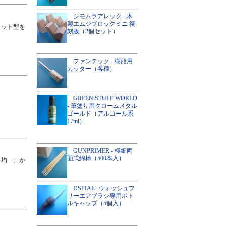
シモムラアレック - 木
製エムジブロックミニ 復
カット型を
刻版（2個セット）
ファンテック - 樹脂用
カッター（各種）
！
GREEN STUFF WORLD
- 筆塗り用クロームメタル
ゴールド（アルコール系
17ml）
GUNPRIMER - 極細両
面式綿棒（500本入）
を均一、か
DSPIAE- ウォッシュフ
リーエアブラシ専用ボト
ルキャップ（5個入）