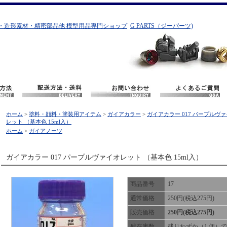
・造形素材・精密部品他 模型用品専門ショップ
G PARTS（ジーパーツ)
ホーム
>
塗料・顔料・塗装用アイテム
>
ガイアカラー
>
ガイアカラー 017 パープルヴ
レット （基本色 15ml入）
ホーム
>
ガイアノーツ
ガイアカラー 017 パープルヴァイオレット （基本色 15ml入）
商品番号
17
通常価格
250円(税込275円)
販売価格
250円(税込275円)
残在庫数
残りわずか（1 個）