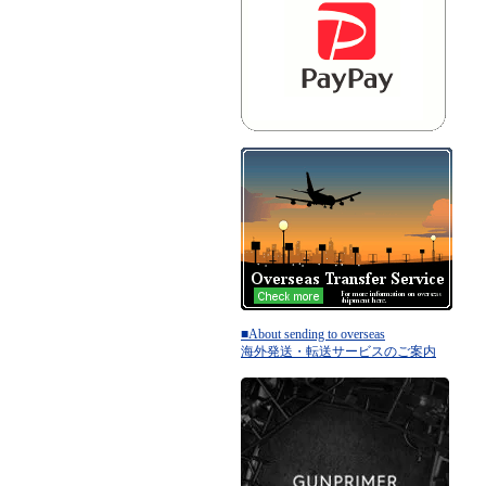
■About sending to overseas
海外発送・転送サービスのご案内