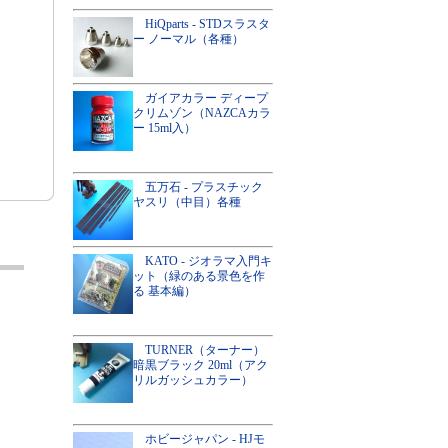
HiQparts - STDスラスタ
ー ノーマル（各種）
ガイアカラー ディープ
クリムゾン（NAZCAカラ
ー 15ml入）
五万石 - プラスチック
ヤスリ（中目）各種
KATO - ジオラマ入門キ
ット（緑のある景色を作
る 基本編）
TURNER（ターナー）
暗黒ブラック 20ml（アク
リルガッシュカラー）
ホビージャパン - HJモ