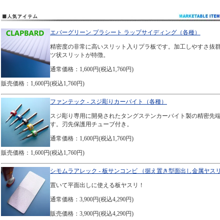
エバーグリーン プラシート ラップサイディング（各種）
精密度の非常に高いスリット入りプラ板です。加工しやすさ抜
ツ状スリットが特徴。
通常価格：1,600円(税込1,760円)
販売価格：1,600円(税込1,760円)
ファンテック - スジ彫りカーバイト（各種）
スジ彫り専用に開発されたタングステンカーバイト製の精密先
す。刃先保護用チューブ付き。
通常価格：1,600円(税込1,760円)
販売価格：1,600円(税込1,760円)
シモムラアレック - 板サンコンビ （据え置き型面出し金属ヤス
置いて平面出しに使える板ヤスリ！
通常価格：3,900円(税込4,290円)
販売価格：3,900円(税込4,290円)