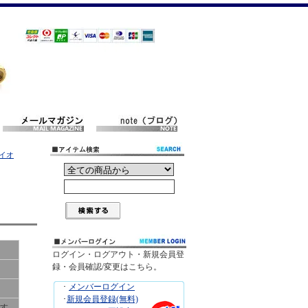
ァイオ
ログイン・ログアウト・新規会員登
録・会員確認/変更はこちら。
･
メンバーログイン
･
新規会員登録(無料)
です