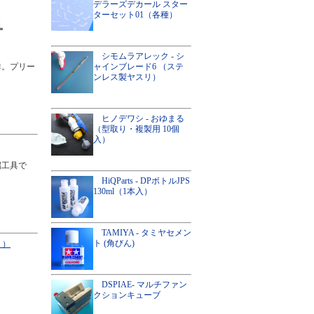
デラーズデカール スター
ターセット01（各種）
シモムラアレック - シ
群。プリー
ャインブレード6 （ステ
ンレス製ヤスリ）
ヒノデワシ - おゆまる
（型取り・複製用 10個
入）
端工具で
HiQParts - DPボトルJPS
130ml（1本入）
TAMIYA - タミヤセメン
ト (角びん)
リ）
DSPIAE- マルチファン
クションキューブ