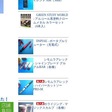
イレント AIR（50ml）
GREEN STUFF WORLD
- アルコール系塗料クロー
ムメタル カラーセット
（6本入）
DSPIAE - ポータブルリ
ューター（充電式）
シモムラアレック
- シャインブレード グル
グルBAR（各種）
シモムラアレック
- ハイパーカットソー
PRO-M
ホライジング - マ
ジックスカルプ （各種）