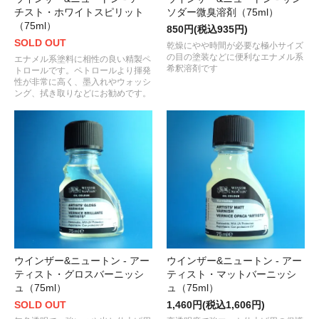
チスト・ホワイトスピリット
ソダー微臭溶剤（75ml）
（75ml）
850円(税込935円)
SOLD OUT
乾燥にやや時間が必要な極小サイズ
の目の塗装などに便利なエナメル系
エナメル系塗料に相性の良い精製ペ
希釈溶剤です
トロールです。ペトロールより揮発
性が非常に高く、墨入れやウォッシ
ング、拭き取りなどにお勧めです。
ウインザー&ニュートン - アー
ウインザー&ニュートン - アー
ティスト・グロスバーニッシ
ティスト・マットバーニッシ
ュ（75ml）
ュ（75ml）
SOLD OUT
1,460円(税込1,606円)