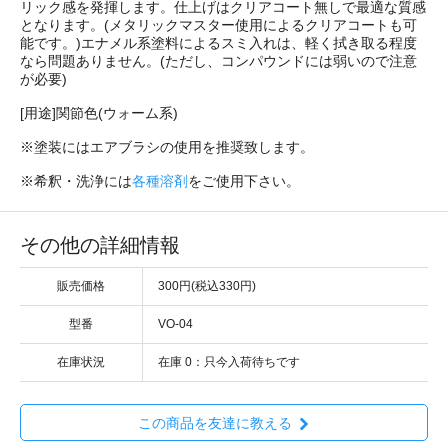
リック感を発揮します。仕上げはクリアコート無しで最適な質感
となります。(メタリックマスター使用によるクリアコートも可
能です。)エナメル系塗料によるスミ入れは、軽く拭き取る程度
なら問題ありません。(ただし、コンパウンドには弱いので注意
が必要)
[用途]関節色(ウォーム系)
※塗装にはエアブラシの使用を推奨致します。
※希釈・洗浄には
各種溶剤
をご使用下さい。
その他の詳細情報
販売価格
300円(税込330円)
型番
VO-04
在庫状況
在庫 0：只今入荷待ちです
この商品を友達に教える