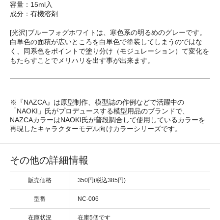
容量：15ml入
成分：有機溶剤
[光沢]ブルーフォグホワイトは、寒色系の明るめのグレーです。
白単色の面積が広いところを白単色で塗装してしまうのではな
く、同系色をポイントで塗り分け（モジュレーション）て変化を
もたらすことでメリハリを出す事が出来ます。
※『NAZCA』は原型制作、模型誌の作例などで活躍中の
「NAOKI」氏がプロデュースする模型用品のブランドで、
NAZCAカラーはNAOKI氏が普段調合して使用しているカラーを
再現したキャラクターモデル向けカラーシリーズです。
その他の詳細情報
販売価格
350円(税込385円)
型番
NC-006
在庫状況
在庫5個です