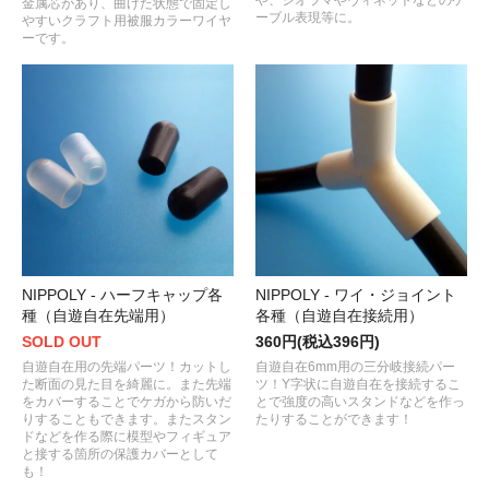
や、ジオラマやヴィネットなどのケ
金属芯があり、曲げた状態で固定し
ーブル表現等に。
やすいクラフト用被服カラーワイヤ
ーです。
NIPPOLY - ハーフキャップ各
NIPPOLY - ワイ・ジョイント
種（自遊自在先端用）
各種（自遊自在接続用）
SOLD OUT
360円(税込396円)
自遊自在用の先端パーツ！カットし
自遊自在6mm用の三分岐接続パー
た断面の見た目を綺麗に。また先端
ツ！Y字状に自遊自在を接続するこ
をカバーすることでケガから防いだ
とで強度の高いスタンドなどを作っ
りすることもできます。またスタン
たりすることができます！
ドなどを作る際に模型やフィギュア
と接する箇所の保護カバーとして
も！