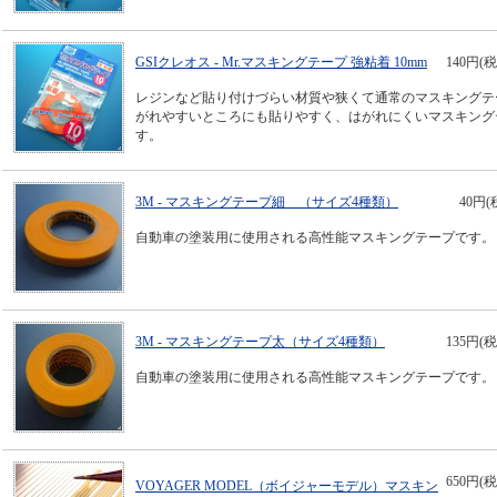
GSIクレオス - Mr.マスキングテープ 強粘着 10mm
140円(税
レジンなど貼り付けづらい材質や狭くて通常のマスキングテ
がれやすいところにも貼りやすく、はがれにくいマスキング
す。
3M - マスキングテープ細 （サイズ4種類）
40円(
自動車の塗装用に使用される高性能マスキングテープです。
3M - マスキングテープ太（サイズ4種類）
135円(税
自動車の塗装用に使用される高性能マスキングテープです。
650円(税
VOYAGER MODEL（ボイジャーモデル）マスキン