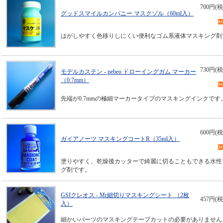
700円(税
グッドスマイルカンパニー マスクゾル（60ml入）
S
はがしやすく色移りしにくい便利なゴム系液体マスキング剤
730円(税
モデルカステン - pebeo ドローイングガム マーカー
（0.7mm）
S
先端が0.7mmの極細マーカータイプのマスキングインクです
600円(税
ガイアノーツ マスキングコートR（35ml入）
S
塗りやすく、乾燥後カッターで綺麗に切ることもできる水性
グ剤です。
GSIクレオス - Mr細切りマスキングシート （2枚
457円(税
入）
細かいパーツのマスキングテープカットの必要がありません