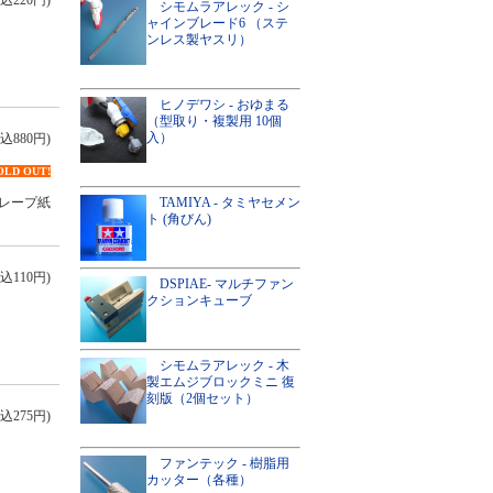
込220円)
シモムラアレック - シ
ャインブレード6 （ステ
ンレス製ヤスリ）
ヒノデワシ - おゆまる
（型取り・複製用 10個
入）
込880円)
OLD OUT!
TAMIYA - タミヤセメン
レープ紙
ト (角びん)
込110円)
DSPIAE- マルチファン
クションキューブ
シモムラアレック - 木
製エムジブロックミニ 復
刻版（2個セット）
込275円)
ファンテック - 樹脂用
カッター（各種）