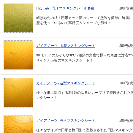
HiQParts- 円形マスキングシール各種
200円(税
転ばぬ先の杖！円形カット済のシールで塗装を簡単に綺麗に
型を使っているので高精度＆シャープな形状！
ガイアノーツ- 山型マスキングシート
500円(税
90°と135°のわかりやすい2種類の角度で様々な角度に対応
ザイン3mm幅のマスキングシート！
ガイアノーツ- 波型マスキングシート
500円(税
様々な形に対応する2種類のゆるいカーブ状で型抜きされた
ングシート！
ガイアノーツ- 円形マスキングシート
500円(税
様々なサイズの円形と楕円形で型抜きされた円形マスキング