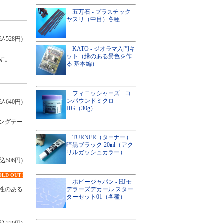
五万石 - プラスチック
ヤスリ（中目）各種
込528円)
KATO - ジオラマ入門キ
ット（緑のある景色を作
す。
る 基本編）
フィニッシャーズ - コ
ンパウンドミクロ
込640円)
HG（30g）
ングテー
TURNER（ターナー）
暗黒ブラック 20ml（アク
リルガッシュカラー）
込506円)
OLD OUT!
ホビージャパン - HJモ
デラーズデカール スター
性のある
ターセット01（各種）