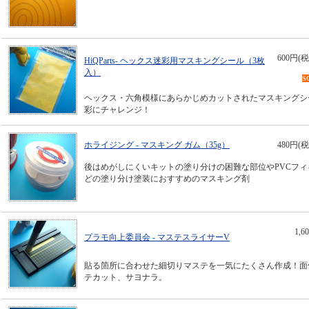
600円(税
HiQParts- ヘックス迷彩用マスキングシール（3枚
入）
S
ヘックス・六角模様にあらかじめカットされたマスキングシ
彩にチャレンジ！
ホライジング - マスキング ガム（35g）
480円(税
後はめがしにくいキットの塗り分けの困難な部位やPVCフィ
どの塗り分け塗装におすすめのマスキング剤
1,
プラモ向上委員会 - マステスライサーV
貼る箇所に合わせた細切りマステを一気にたくさん作成！面
テカット、サヨナラ。