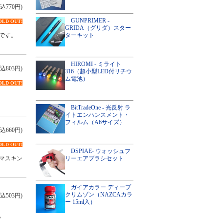
込770円)
GUNPRIMER -
OLD OUT!
GRIDA（グリダ）スター
ターキット
です。
HIROMI - ミライト
込803円)
316（超小型LED付リチウ
ム電池）
OLD OUT!
。
BitTradeOne - 光反射 ラ
イトエンハンスメント・
フィルム（A6サイズ）
込660円)
OLD OUT!
DSPIAE- ウォッシュフ
リーエアブラシセット
マスキン
ガイアカラー ディープ
クリムゾン（NAZCAカラ
込503円)
ー 15ml入）
。