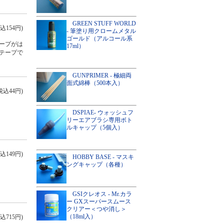
GREEN STUFF WORLD
込154円)
- 筆塗り用クロームメタル
ゴールド（アルコール系
ープがは
17ml）
テープで
GUNPRIMER - 極細両
面式綿棒（500本入）
税込44円)
DSPIAE- ウォッシュフ
リーエアブラシ専用ボト
ルキャップ（5個入）
込149円)
HOBBY BASE - マスキ
ングキャップ（各種）
GSIクレオス - Mr.カラ
ー GXスーパースムース
クリアー＜つや消し＞
（18ml入）
込715円)