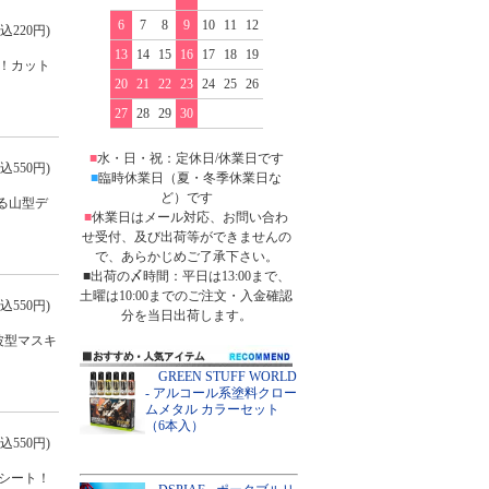
6
7
8
9
10
11
12
込220円)
13
14
15
16
17
18
19
！カット
20
21
22
23
24
25
26
27
28
29
30
■
水・日・祝：定休日/休業日です
込550円)
■
臨時休業日（夏・冬季休業日な
ど）です
する山型デ
■
休業日はメール対応、お問い合わ
せ受付、及び出荷等ができませんの
で、あらかじめご了承下さい。
■出荷の〆時間：平日は13:00まで、
土曜は10:00までのご注文・入金確認
込550円)
分を当日出荷します。
波型マスキ
GREEN STUFF WORLD
- アルコール系塗料クロー
ムメタル カラーセット
（6本入）
込550円)
シート！