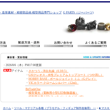
・造形素材・精密部品他 模型用品専門ショップ
G PARTS（ジーパーツ)
ホーム
>
ツール・マテリアル各種（プラモデル・フィギュア制作改修用） >>
>
■ マス