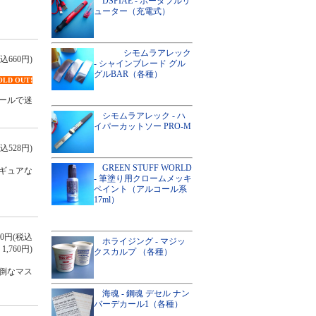
DSPIAE - ポータブルリ
ューター（充電式）
シモムラアレック
込660円)
- シャインブレード グル
グルBAR（各種）
OLD OUT!
ールで迷
シモムラアレック - ハ
イパーカットソー PRO-M
込528円)
GREEN STUFF WORLD
ギュアな
- 筆塗り用クロームメッキ
ペイント（アルコール系
17ml）
600円(税込
ホライジング - マジッ
1,760円)
クスカルプ （各種）
倒なマス
海魂 - 鋼魂 デセル ナン
バーデカール1（各種）