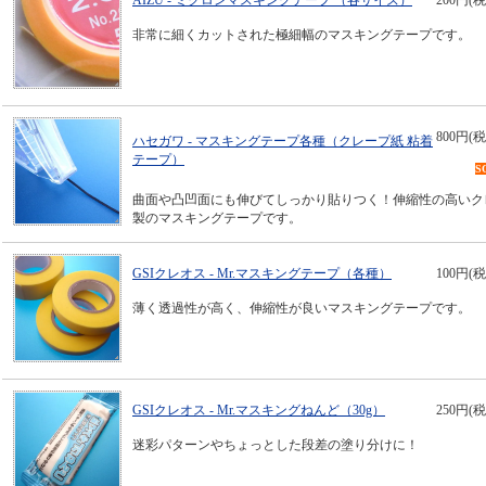
AIZU - ミクロンマスキングテープ （各サイズ）
200円(税
非常に細くカットされた極細幅のマスキングテープです。
800円(税
ハセガワ - マスキングテープ各種（クレープ紙 粘着
テープ）
S
曲面や凸凹面にも伸びてしっかり貼りつく！伸縮性の高いク
製のマスキングテープです。
GSIクレオス - Mr.マスキングテープ（各種）
100円(税
薄く透過性が高く、伸縮性が良いマスキングテープです。
GSIクレオス - Mr.マスキングねんど（30g）
250円(税
迷彩パターンやちょっとした段差の塗り分けに！