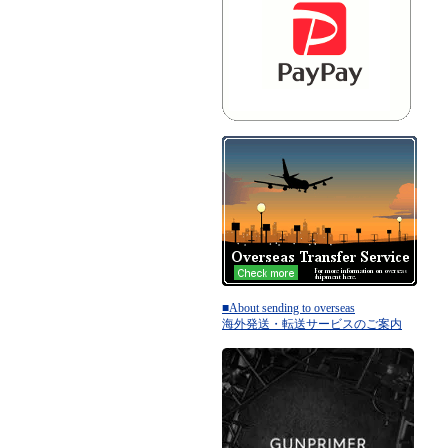
■About sending to overseas
海外発送・転送サービスのご案内