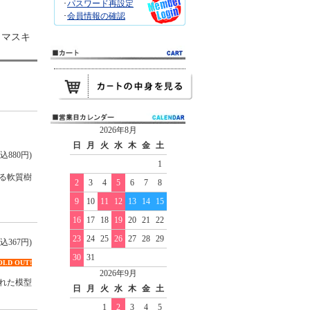
･
パスワード再設定
･
会員情報の確認
 マスキ
2026年8月
日
月
火
水
木
金
土
込880円)
1
る軟質樹
2
3
4
5
6
7
8
9
10
11
12
13
14
15
16
17
18
19
20
21
22
23
24
25
26
27
28
29
込367円)
30
31
OLD OUT!
2026年9月
れた模型
日
月
火
水
木
金
土
1
2
3
4
5