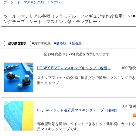
プ・シート・マスキング剤・テンプレート
ツール・マテリアル各種（プラモデル・フィギュア制作改修用） >>■
ングテープ・シート・マスキング剤・テンプレート
■おすすめ順
■価格順
■新着順
全 [38] 商品中 [1-38] 商品を表示しています
HOBBY BASE - マスキングキャップ（各種）
800円(税
スナップフィットのダボに挿すだけで簡単にマスキングでき
脂のキャップ
334円(税
HiQParts- ドット迷彩用マスキングテープ （各種）
S
都市型迷彩を簡単にペイントできるドット迷彩柄にカットさ
用マスキングテープです。