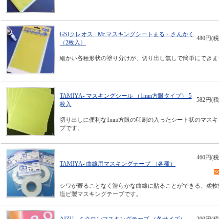
GSIクレオス - Mr.マスキングシートまる・さんかく
480円(税
（2枚入）
細かい各種形状の塗り分けが、切り出し無しで簡単にできま
TAMIYA- マスキングシール （1mm方眼タイプ） 5
582円(税
枚入
切り出しに便利な1mm方眼の印刷の入ったシート状のマスキ
プです。
460円(税
TAMIYA- 曲線用マスキングテープ （各種）
S
シワが寄ることなく滑らかな曲線に貼ることができる、柔軟
塩ビ製マスキングテープです。