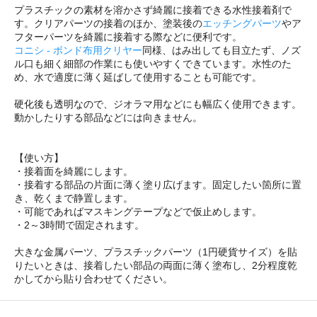
プラスチックの素材を溶かさず綺麗に接着できる水性接着剤で
す。クリアパーツの接着のほか、塗装後の
エッチングパーツ
やア
フターパーツを綺麗に接着する際などに便利です。
コニシ - ボンド布用クリヤー
同様、はみ出しても目立たず、ノズ
ル口も細く細部の作業にも使いやすくできています。水性のた
め、水で適度に薄く延ばして使用することも可能です。
硬化後も透明なので、ジオラマ用などにも幅広く使用できます。
動かしたりする部品などには向きません。
【使い方】
・接着面を綺麗にします。
・接着する部品の片面に薄く塗り広げます。固定したい箇所に置
き、乾くまで静置します。
・可能であればマスキングテープなどで仮止めします。
・2～3時間で固定されます。
大きな金属パーツ、プラスチックパーツ（1円硬貨サイズ）を貼
りたいときは、接着したい部品の両面に薄く塗布し、2分程度乾
かしてから貼り合わせてください。