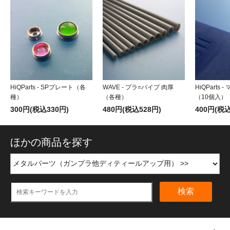
HiQParts - SPプレート（各
WAVE - プラ=パイプ 肉厚
HiQParts
種）
（各種）
（10個入）
300円(税込330円)
480円(税込528円)
400円(税込
ほかの商品を探す
検索