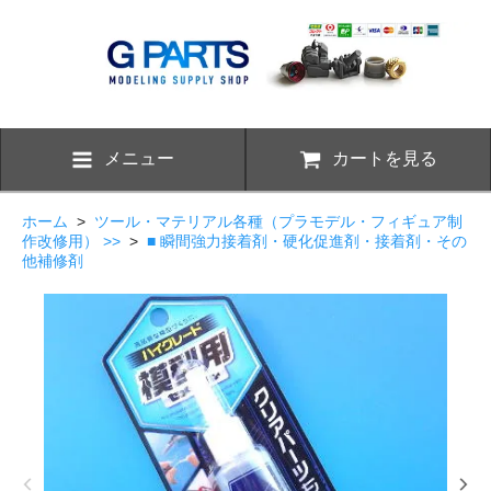
メニュー
カートを見る
ホーム
>
ツール・マテリアル各種（プラモデル・フィギュア制
作改修用） >>
>
■ 瞬間強力接着剤・硬化促進剤・接着剤・その
他補修剤