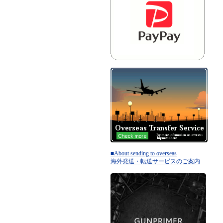
■About sending to overseas
海外発送・転送サービスのご案内