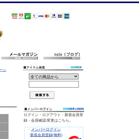
リーン
ログイン・ログアウト・新規会員登
録・会員確認/変更はこちら。
･
メンバーログイン
･
新規会員登録(無料)