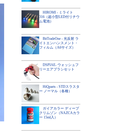
HIROMI - ミライト
316（超小型LED付リチウ
ム電池）
BitTradeOne - 光反射 ラ
イトエンハンスメント・
フィルム（A6サイズ）
DSPIAE- ウォッシュフ
リーエアブラシセット
HiQparts - STDスラスタ
ー ノーマル（各種）
ガイアカラー ディープ
クリムゾン（NAZCAカラ
ー 15ml入）