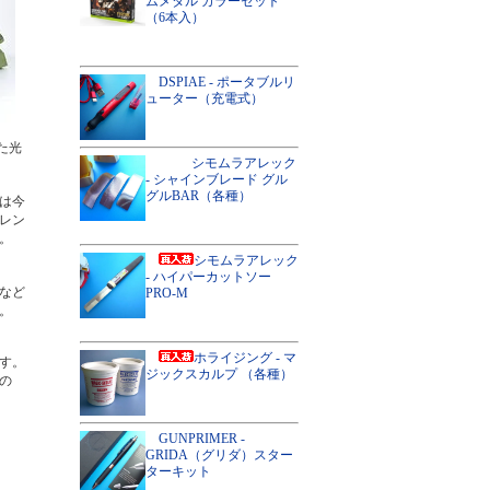
ムメタル カラーセット
（6本入）
DSPIAE - ポータブルリ
ューター（充電式）
た光
シモムラアレック
- シャインブレード グル
グルBAR（各種）
は今
レン
。
シモムラアレック
- ハイパーカットソー
など
PRO-M
。
ホライジング - マ
す。
ジックスカルプ （各種）
の
GUNPRIMER -
GRIDA（グリダ）スター
ターキット