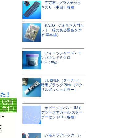
五万石 - プラスチック
ヤスリ（中目）各種
KATO - ジオラマ入門キ
ット（緑のある景色を作
る 基本編）
フィニッシャーズ - コ
ンパウンドミクロ
HG（30g）
TURNER（ターナー）
暗黒ブラック 20ml（アク
リルガッシュカラー）
ホビージャパン - HJモ
デラーズデカール スター
ターセット01（各種）
シモムラアレック - シ