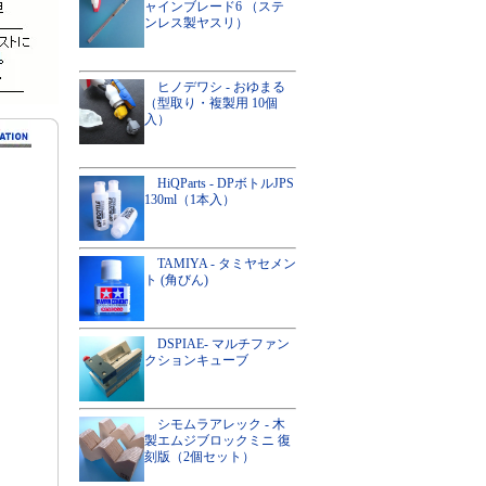
ャインブレード6 （ステ
ンレス製ヤスリ）
ヒノデワシ - おゆまる
（型取り・複製用 10個
入）
HiQParts - DPボトルJPS
130ml（1本入）
TAMIYA - タミヤセメン
ト (角びん)
DSPIAE- マルチファン
クションキューブ
シモムラアレック - 木
製エムジブロックミニ 復
刻版（2個セット）