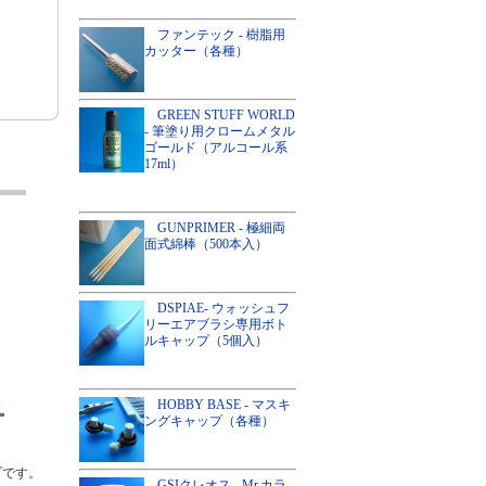
ファンテック - 樹脂用
カッター（各種）
GREEN STUFF WORLD
- 筆塗り用クロームメタル
ゴールド（アルコール系
17ml）
GUNPRIMER - 極細両
面式綿棒（500本入）
DSPIAE- ウォッシュフ
リーエアブラシ専用ボト
ルキャップ（5個入）
HOBBY BASE - マスキ
ングキャップ（各種）
プです。
GSIクレオス - Mr.カラ