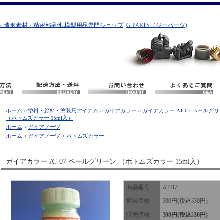
・造形素材・精密部品他 模型用品専門ショップ
G PARTS（ジーパーツ)
ホーム
>
塗料・顔料・塗装用アイテム
>
ガイアカラー
>
ガイアカラー AT-07 ペールグ
（ボトムズカラー 15ml入）
ホーム
>
ガイアノーツ
ホーム
>
ガイアノーツ
>
ボトムズカラー
ガイアカラー AT-07 ペールグリーン （ボトムズカラー 15ml入）
商品番号
AT-07
通常価格
300円(税込330円)
販売価格
300円(税込330円)