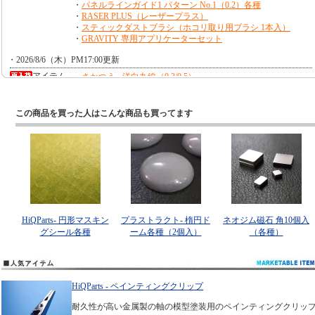
この商品を買った人はこんな商品も買ってます
HiQParts- 円形マスキン
プラストラクト- 楕円ド
ネオジム磁石 角10個入
グシール各種
ーム各種（2個入）
（各種）
HiQParts - ペインティングクリップ
耐久性が高い金属製の軸の模型塗装用のペインティングクリッ