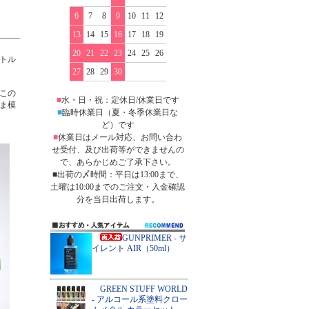
6
7
8
9
10
11
12
13
14
15
16
17
18
19
20
21
22
23
24
25
26
トル
27
28
29
30
この
■
水・日・祝：定休日/休業日です
ま模
■
臨時休業日（夏・冬季休業日な
ど）です
■
休業日はメール対応、お問い合わ
せ受付、及び出荷等ができませんの
で、あらかじめご了承下さい。
■出荷の〆時間：平日は13:00まで、
土曜は10:00までのご注文・入金確認
分を当日出荷します。
GUNPRIMER - サ
イレント AIR（50ml）
GREEN STUFF WORLD
- アルコール系塗料クロー