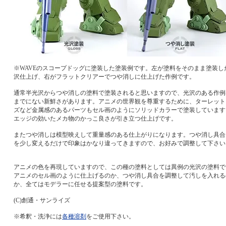
※WAVEのスコープドッグに塗装した塗装例です。左が塗料をそのまま塗装し
沢仕上げ、右がフラットクリアーでつや消しに仕上げた作例です。
通常半光沢からつや消しの塗料で塗装されると思いますので、光沢のある作例
までにない新鮮さがあります。アニメの世界観を尊重するために、ターレット
ズなど金属感のあるパーツもセル画のようにソリッドカラーで塗装しています
エッジの効いたメカ物のかっこ良さが引き立つ仕上げです。
またつや消しは模型映えして重量感のある仕上がりになります。つや消し具合
を少し変えるだけで印象はかなり違ってきますので、お好みで調整して下さい
アニメの色を再現していますので、この種の塗料としては異例の光沢の塗料で
アニメのセル画のように仕上げるのか、つや消し具合を調整して汚しを入れる
か、全てはモデラーに任せる提案型の塗料です。
(C)創通・サンライズ
※希釈・洗浄には
各種溶剤
をご使用下さい。