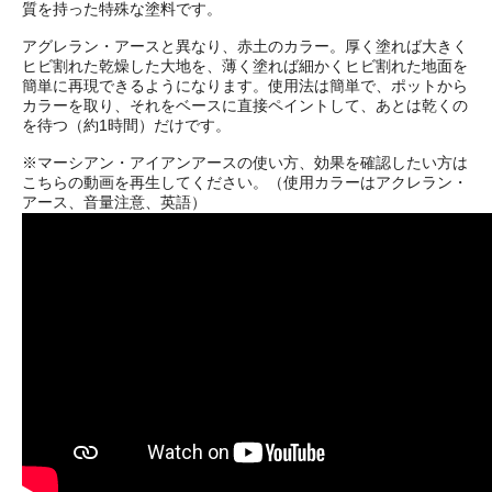
質を持った特殊な塗料です。
アグレラン・アースと異なり、赤土のカラー。厚く塗れば大きく
ヒビ割れた乾燥した大地を、薄く塗れば細かくヒビ割れた地面を
簡単に再現できるようになります。使用法は簡単で、ポットから
カラーを取り、それをベースに直接ペイントして、あとは乾くの
を待つ（約1時間）だけです。
※マーシアン・アイアンアースの使い方、効果を確認したい方は
こちらの動画を再生してください。（使用カラーはアクレラン・
アース、音量注意、英語）