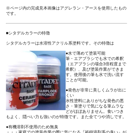
※ページ内の完成見本画像はアグレラン・アースを使用したもの
です。
■シタデルカラーの特徴
シタデルカラーは水溶性アクリル系塗料です。その特徴は
●水で薄めて塗装可能
筆・エアブラシでも水での希釈
（エアブラシの場合3倍程度まで
希釈）、及び塗装作業ができま
す。使用後の筆も水で洗い流す
ことが可能。
●発色が非常に美しくムラが出に
くい
水性塗料にありがちな発色の悪
さ・筆塗りで気になる筆ムラな
どがほぼありません。食いつき
もよく、隠ぺい力も強いのが特徴です。また全てつや消しです。
●有機溶剤不使用のため無臭
・・・家庭での塗装作業の際に気になる『裕樹溶剤系の臭い』が