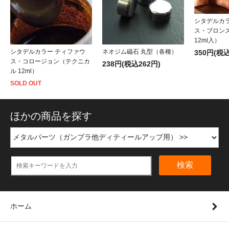
シタデルカ
ス・ブロン
12ml入）
シタデルカラー ティファウ
ネオジム磁石 丸型（各種）
350円(税込
ス・コロージョン（テクニカ
238円(税込262円)
ル 12ml）
SOLD OUT
ほかの商品を探す
検索
ホーム