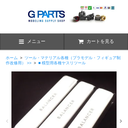
メニュー
カートを見る
ホーム
>
ツール・マテリアル各種（プラモデル・フィギュア制
作改修用） >>
>
■ 模型用各種ヤスリツール