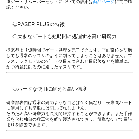
※ゲートリムーバーセットについての詳細は
商品ページ
にてご確
認ください。
◎RASER PLUSの特徴
◇大きなゲートも短時間に処理する高い研磨力
従来型より短時間でゲート処理を完了できます。平面部位を研磨
しても通常のヤスリのように削ってしまうことはありません。プ
ラスチックモデルのゲートや目立つ合わせ目部位などを簡単に、
かつ綺麗に削るのに適したヤスリです。
◇ハードな使用に耐える高い強度
研磨部表面は通常の鑢のような目とは全く異なり、長期間ハード
に使用しても簡単には刃こぼれしません。
そのため高い研磨力を長期間維持することができます。また手作
業を含む独自の数工法を経て製造されており、簡単なケアで目詰
まりを除去できます。