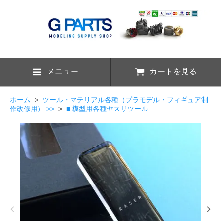
メニュー
カートを見る
ホーム
>
ツール・マテリアル各種（プラモデル・フィギュア制
作改修用） >>
>
■ 模型用各種ヤスリツール