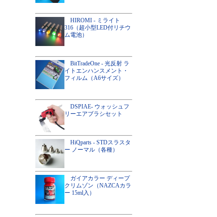
HIROMI - ミライト
316（超小型LED付リチウ
ム電池）
BitTradeOne - 光反射 ラ
イトエンハンスメント・
フィルム（A6サイズ）
DSPIAE- ウォッシュフ
リーエアブラシセット
HiQparts - STDスラスタ
ー ノーマル（各種）
ガイアカラー ディープ
クリムゾン（NAZCAカラ
ー 15ml入）