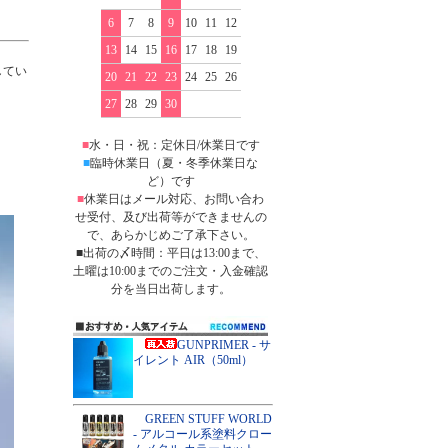
6
7
8
9
10
11
12
13
14
15
16
17
18
19
してい
20
21
22
23
24
25
26
27
28
29
30
■
水・日・祝：定休日/休業日です
■
臨時休業日（夏・冬季休業日な
ど）です
■
休業日はメール対応、お問い合わ
せ受付、及び出荷等ができませんの
で、あらかじめご了承下さい。
■出荷の〆時間：平日は13:00まで、
土曜は10:00までのご注文・入金確認
分を当日出荷します。
GUNPRIMER - サ
イレント AIR（50ml）
GREEN STUFF WORLD
- アルコール系塗料クロー