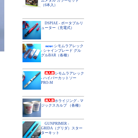
ムメタル カラーセット
（6本入）
DSPIAE - ポータブルリ
ューター（充電式）
シモムラアレック
- シャインブレード グル
グルBAR（各種）
シモムラアレック
- ハイパーカットソー
PRO-M
ホライジング - マ
ジックスカルプ （各種）
GUNPRIMER -
GRIDA（グリダ）スター
ターキット