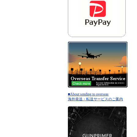
■About sending to overseas
海外発送・転送サービスのご案内