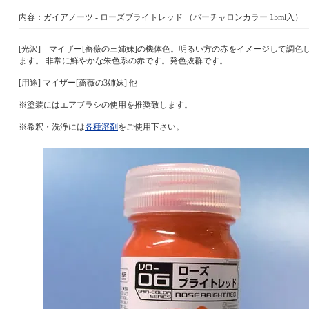
内容：ガイアノーツ - ローズブライトレッド （バーチャロンカラー 15ml入）
[光沢] マイザー[薔薇の三姉妹]の機体色。明るい方の赤をイメージして調色
ます。 非常に鮮やかな朱色系の赤です。発色抜群です。
[用途] マイザー[薔薇の3姉妹] 他
※塗装にはエアブラシの使用を推奨致します。
※希釈・洗浄には
各種溶剤
をご使用下さい。