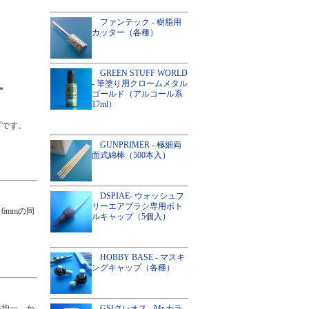
ファンテック - 樹脂用
カッター（各種）
GREEN STUFF WORLD
- 筆塗り用クロームメタル
ゴールド（アルコール系
17ml）
プです。
GUNPRIMER - 極細両
面式綿棒（500本入）
DSPIAE- ウォッシュフ
リーエアブラシ専用ボト
6mmの同
ルキャップ（5個入）
HOBBY BASE - マスキ
ングキャップ（各種）
を均一、か
GSIクレオス - Mr.カラ