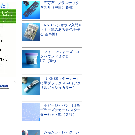
五万石 - プラスチック
ヤスリ（中目）各種
KATO - ジオラマ入門キ
ット（緑のある景色を作
る 基本編）
フィニッシャーズ - コ
ンパウンドミクロ
HG（30g）
TURNER（ターナー）
暗黒ブラック 20ml（アク
リルガッシュカラー）
ホビージャパン - HJモ
デラーズデカール スター
ターセット01（各種）
シモムラアレック - シ