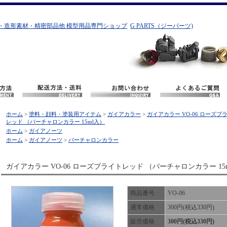
・造形素材・精密部品他 模型用品専門ショップ
G PARTS（ジーパーツ)
ホーム
>
塗料・顔料・塗装用アイテム
>
ガイアカラー
>
ガイアカラー VO-06 ローズブ
レッド （バーチャロンカラー 15ml入）
ホーム
>
ガイアノーツ
ホーム
>
ガイアノーツ
>
バーチャロンカラー
ガイアカラー VO-06 ローズブライトレッド （バーチャロンカラー 15
商品番号
VO-06
通常価格
300円(税込330円)
販売価格
300円(税込330円)