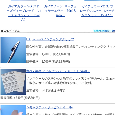
ガイアカラー VO-07 ロ
ガイアノーツ -サーフェ
ガイアカラー VO-30 ブ
ーズディープレッド （バ
イサーエヴォ （50ml入
レードシルバー （バーチ
ーチャロンカラー 15ml
各色）
ャロンカラー 15ml入）
入）
HiQParts - ペインティングクリップ
耐久性が高い金属製の軸の模型塗装用のペインティングクリッ
通常価格：1,700円(税込1,870円)
販売価格：1,700円(税込1,870円)
海魂 - 鋼魂 デセル ナンバーデカール1（各種）
ノンスケールのステンシル数字のナンバリングデカール。2mm～
一数字のサイズ違いが多数収録されていて便利。
通常価格：540円(税込594円)
販売価格：540円(税込594円)
シモムラアレック - ピンホイール2
様々な厚み・サイズの樹脂製のパイプ等のエッジ内外のフチ部