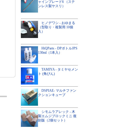
ャインブレード6 （ステ
ンレス製ヤスリ）
ヒノデワシ - おゆまる
（型取り・複製用 10個
入）
HiQParts - DPボトルJPS
130ml（1本入）
TAMIYA - タミヤセメン
ト (角びん)
DSPIAE- マルチファン
クションキューブ
シモムラアレック - 木
製エムジブロックミニ 復
刻版（2個セット）