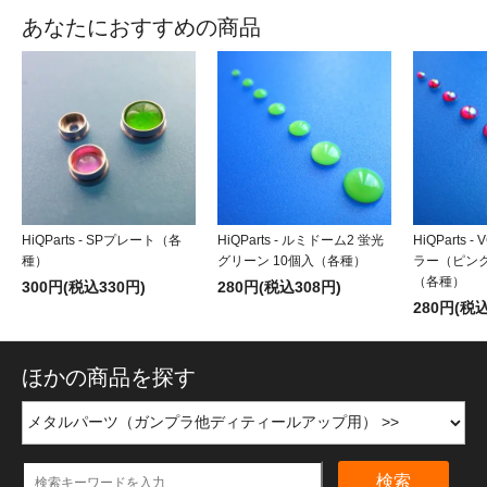
あなたにおすすめの商品
HiQParts - SPプレート（各
HiQParts - ルミドーム2 蛍光
HiQParts 
種）
グリーン 10個入（各種）
ラー（ピンク
（各種）
300円(税込330円)
280円(税込308円)
280円(税込
ほかの商品を探す
検索