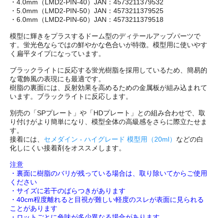
・4.0mm（LMD2-PIN-40）JAN：4573211379532
・5.0mm（LMD2-PIN-50）JAN：4573211379525
・6.0mm（LMD2-PIN-60）JAN：4573211379518
模型に輝きをプラスするドーム型のディテールアップパーツで
す。蛍光色ならではの鮮やかな色合いが特徴。模型用に使いやす
く扁平タイプになっています。
ブラックライトに反応する蛍光樹脂を採用しているため、簡易的
な電飾風の表現にも最適です。
樹脂の裏面には、反射効果を高めるための金属板が組み込まれて
います。ブラックライトに反応します。
別売の「SPプレート」や「HDプレート」との組み合わせで、取
り付けがより簡単になり、模型全体の高級感をさらに際立たせま
す。
接着には、
セメダイン - ハイグレード 模型用（20ml）
などの白
化しにくい接着剤をオススメします。
注意
・裏面に樹脂のバリが残っている場合は、取り除いてからご使用
ください
・サイズに若干のばらつきがあります
・40cm程度離れると目視が難しい軽度のスレが表面に見られる
ことがあります
・ロットごとに色味が多少異なる場合があります