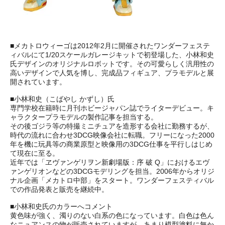
■メカトロウィーゴは2012年2月に開催されたワンダーフェステ
ィバルにて1/20スケールガレージキットで初登場した、小林和史
氏デザインのオリジナルロボットです。その可愛らしく汎用性の
高いデザインで人気を博し、完成品フィギュア、プラモデルと展
開されています。
■小林和史（こばやし かずし）氏
専門学校在籍時に月刊ホビージャパン誌でライターデビュー。キ
ャラクタープラモデルの製作記事を担当する。
その後ゴジラ等の特撮ミニチュアを造形する会社に勤務するが、
時代の流れに合わせ3DCG映像会社に転職。フリーになった2000
年を機に玩具等の商業原型と映像用の3DCG仕事を平行しはじめ
て現在に至る。
近年では「ヱヴァンゲリヲン新劇場版：序 破 Q」におけるエヴ
ァンゲリオンなどの3DCGモデリングを担当。2006年からオリジ
ナル企画「メカトロ中部」をスタート。ワンダーフェスティバル
での作品発表と販売を継続中。
■小林和史氏のカラーへコメント
黄色味が強く、濁りのない白系の色になっています。白色は色ん
なニュアンスの物が販売されていますが、あまり模型塗料に無か