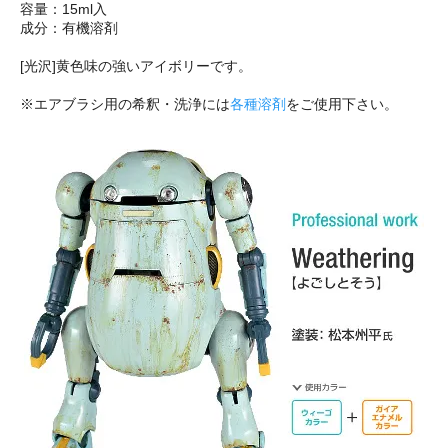
容量：15ml入
成分：有機溶剤
[光沢]黄色味の強いアイボリーです。
※エアブラシ用の希釈・洗浄には
各種溶剤
をご使用下さい。