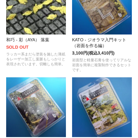
和巧 - 彩（AYA） 落葉
KATO - ジオラマ入門キット
（岩面を作る編）
SOLD OUT
3,100円(税込3,410円)
ラッカー系まだら塗装を施した薄紙
をレーザー加工し葉脈もしっかりと
岩面型と軽量石膏を使ってリアルな
表現されています。切離しも簡単。
岩面を簡単に複製制作できるセット
です。