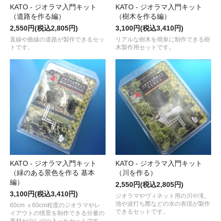
KATO - ジオラマ入門キット
KATO - ジオラマ入門キット
（道路を作る編）
（樹木を作る編）
2,550円(税込2,805円)
3,100円(税込3,410円)
直線や曲線の道路が製作できるセッ
リアルな樹木を簡単に制作できる樹
トです。
木製作用セットです。
KATO - ジオラマ入門キット
KATO - ジオラマ入門キット
（緑のある景色を作る 基本
（川を作る）
編）
2,550円(税込2,805円)
3,100円(税込3,410円)
ジオラマやヴィネット用の川や滝、
池や波打ち際などの水の表現が製作
60cm ｘ60cm程度のジオラマやレ
できるセットです。
イアウトの情景を制作できる分量の