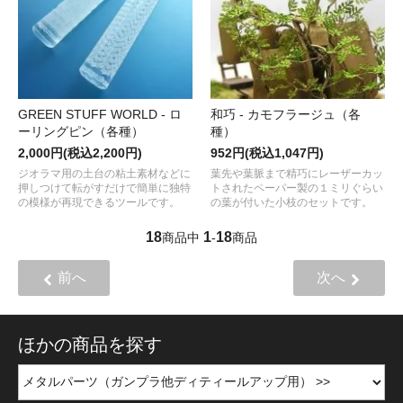
GREEN STUFF WORLD - ロ
和巧 - カモフラージュ（各
ーリングピン（各種）
種）
2,000円(税込2,200円)
952円(税込1,047円)
ジオラマ用の土台の粘土素材などに
葉先や葉脈まで精巧にレーザーカッ
押しつけて転がすだけで簡単に独特
トされたペーパー製の１ミリぐらい
の模様が再現できるツールです。
の葉が付いた小枝のセットです。
18
1
18
商品中
-
商品
前へ
次へ
ほかの商品を探す