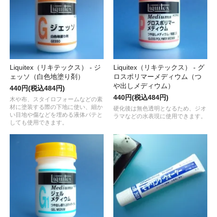
Liquitex（リキテックス） - ジ
Liquitex（リキテックス） - グ
ェッソ（白色地塗り剤）
ロスポリマーメディウム（つ
や出しメディウム）
440円(税込484円)
440円(税込484円)
木や布、スタイロフォームなどの素
材に塗装する際の下地に使い、細か
硬化後は無色透明となるため、ジオ
い目地や傷などを埋める液体パテと
ラマなどの水表現に使用できます。
しても使用できます。