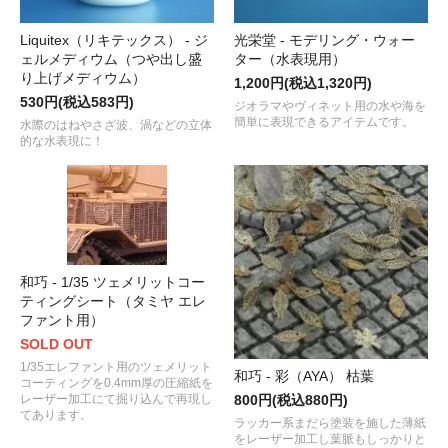
Liquitex（リキテックス） - ジ
光栄堂 - モデリング・ウォー
ェルメディウム（つや出し盛
ター（水表現用）
り上げメディウム）
1,200円(税込1,320円)
530円(税込583円)
ジオラマやヴィネット用の水や海を
簡単に表現できるアイテムです。
水際のはねやさざ波、渦などの立体
的な水表現に！
和巧 - 1/35 ツェメリットコー
ティングシート（タミヤ エレ
ファント用）
SOLD OUT
1/35エレファント用のツェメリット
和巧 - 彩（AYA） 枯葉
コーティングを0.4mm厚の圧縮紙を
レーザー加工にて掘り込んで再現し
800円(税込880円)
てあります。
ラッカー系まだら塗装を施した薄紙
をレーザー加工し葉脈もしっかりと