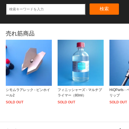
検索
売れ筋商品
シモムラアレック - ピンホイ
フィニッシャーズ - マルチプ
HiQParts
ール2
ライマー（80ml）
リップ
SOLD OUT
SOLD OUT
SOLD OUT