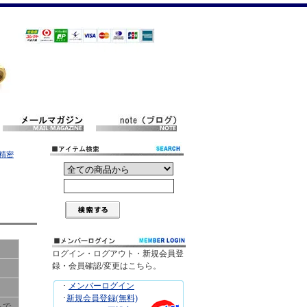
用精密
ログイン・ログアウト・新規会員登
録・会員確認/変更はこちら。
･
メンバーログイン
･
新規会員登録(無料)
ちで