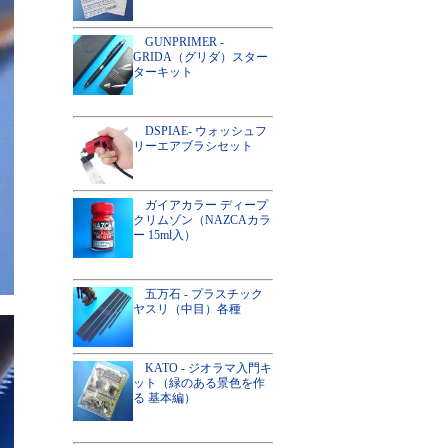
GUNPRIMER -
GRIDA（グリダ）スター
ターキット
DSPIAE- ウォッシュフ
リーエアブラシセット
ガイアカラー ディープ
クリムゾン（NAZCAカラ
ー 15ml入）
五万石 - プラスチック
ヤスリ（中目）各種
KATO - ジオラマ入門キ
ット（緑のある景色を作
る 基本編）