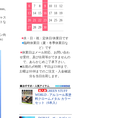
6
7
8
9
10
11
12
mm。
13
14
15
16
17
18
19
ャス
20
21
22
23
24
25
26
トな
27
28
29
30
ン向
■
水・日・祝：定休日/休業日です
m）
■
臨時休業日（夏・冬季休業日な
ど）です
■
休業日はメール対応、お問い合わ
せ受付、及び出荷等ができませんの
で、あらかじめご了承下さい。
■出荷の〆時間：平日は13:00まで、
土曜は10:00までのご注文・入金確認
分を当日出荷します。
GREEN STUFF
WORLD - アルコール系塗
料クロームメタル カラー
セット（6本入）