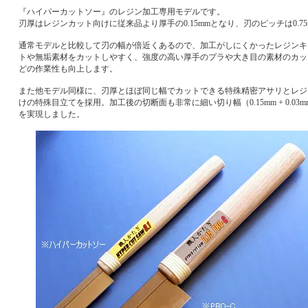
『ハイパーカットソー』のレジン加工専用モデルです。
刃厚はレジンカット向けに従来品より厚手の0.15mmとなり、刃のピッチは0.75
通常モデルと比較して刃の幅が倍近くあるので、加工がしにくかったレジンキ
トや無垢素材をカットしやすく、強度の高い厚手のプラや大き目の素材のカッ
どの作業性も向上します。
また他モデル同様に、刃厚とほぼ同じ幅でカットできる特殊精密アサリとレジ
けの特殊目立てを採用。加工後の切断面も非常に細い切り幅（0.15mm + 0.03m
を実現しました。