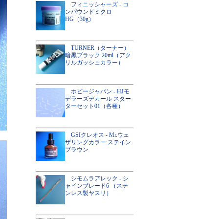
フィニッシャーズ - コ
ンパウンドミクロ
HG（30g）
TURNER（ターナー）
暗黒ブラック 20ml（アク
リルガッシュカラー）
ホビージャパン - HJモ
デラーズデカール スター
ターセット01（各種）
GSIクレオス - Mr.ウェ
ザリングカラー ステイン
ブラウン
シモムラアレック - シ
ャインブレード6 （ステ
ンレス製ヤスリ）