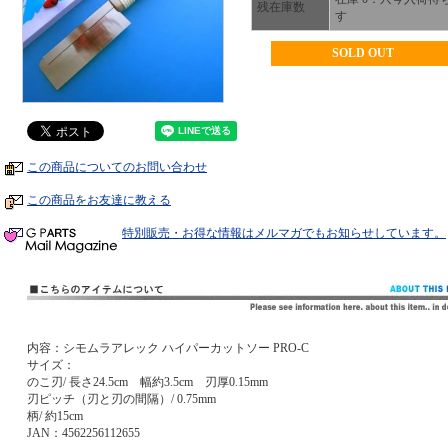
残在庫数
す
SOLD OUT
この商品についてのお問い合わせ
この商品をお友達に教える
特別販売・お得な情報はメルマガでもお知らせしています。
内容：シモムラアレック ハイパーカットソー PRO-C
サイズ：
のこ刃/ 長さ24.5cm 幅約3.5cm 刃厚0.15mm
刃ピッチ（刃と刃の間隔）/ 0.75mm
柄/ 約15cm
JAN：4562256112655