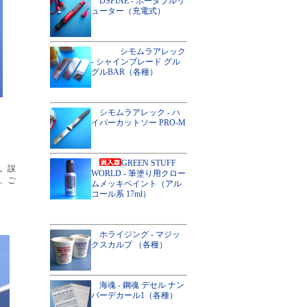
DSPIAE - ポータブルリ
ューター（充電式）
シモムラアレック
- シャインブレード グル
グルBAR（各種）
シモムラアレック - ハ
イパーカットソー PRO-M
GREEN STUFF
。誤
WORLD - 筆塗り用クロー
、ご
ムメッキペイント（アル
コール系 17ml）
ホライジング - マジッ
クスカルプ （各種）
海魂 - 鋼魂 デセル ナン
バーデカール1（各種）