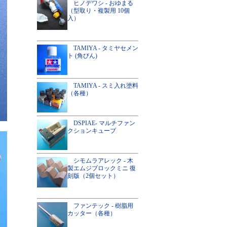
ヒノデワシ - おゆまる
（型取り・複製用 10個
入）
TAMIYA - タミヤセメン
ト (角びん)
TAMIYA - スミ入れ塗料
（各種）
DSPIAE- マルチファン
クションキューブ
シモムラアレック - 木
製エムジブロックミニ 復
刻版（2個セット）
ファンテック - 樹脂用
カッター（各種）