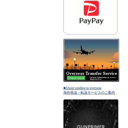
■About sending to overseas
海外発送・転送サービスのご案内