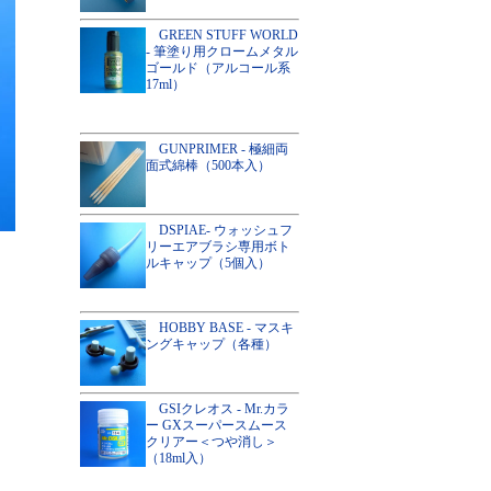
GREEN STUFF WORLD
- 筆塗り用クロームメタル
ゴールド（アルコール系
17ml）
GUNPRIMER - 極細両
面式綿棒（500本入）
DSPIAE- ウォッシュフ
リーエアブラシ専用ボト
ルキャップ（5個入）
HOBBY BASE - マスキ
ングキャップ（各種）
GSIクレオス - Mr.カラ
ー GXスーパースムース
クリアー＜つや消し＞
（18ml入）