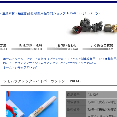
・造形素材・精密部品他 模型用品専門ショップ
G PARTS（ジーパーツ)
ホーム
>
ツール・マテリアル各種（プラモデル・フィギュア制作改修用） >>
>
■ 模型
のこ・モデリングソー
>
シモムラアレック - ハイパーカットソー PRO-C
ホーム
>
シモムラアレック
シモムラアレック - ハイパーカットソー PRO-C
商品番号
AL-K05
通常価格
3,200円(税込3,520円)
販売価格
3,200円(税込3,520円)
在庫 0：只今入荷待