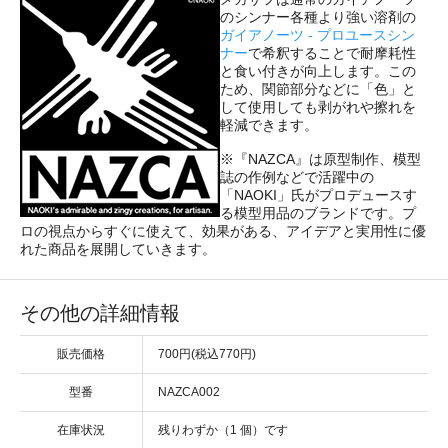
のシンナー各種より強い溶剤の
ガイアノーツ - プロユースシン
ナー
で希釈することで耐摩耗性
と食い付きが向上します。この
ため、関節部分などに「色」と
して使用しても剥がれや擦れを
軽減できます。
※『NAZCA』は原型制作、模型
誌の作例などで活躍中の
「NAOKI」氏がプロデュースす
る模型用品のブランドです。プ
ロの視点からすぐに使えて、効果がある、アイデアと実用性に優
れた商品を展開していきます。
その他の詳細情報
販売価格
700円(税込770円)
型番
NAZCA002
在庫状況
残りわずか（1 個）です