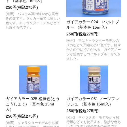
ト （基本色 15ml入）
250円(税込275円)
[光沢] パステル調の鮮やかな黄色
みの赤です。ラッカー系では珍しい
ガイアカラー 024 コバルトブ
色です。キャラクターモデルなどで
ルー （基本色 15ml入）
活躍する色です。
250円(税込275円)
[光沢] 主にキャラクターモデルの
メカなどで用途の多い色です。鮮や
かさの中に渋さがある、ガイアノー
ツが提案するコバルトブルーができ
ました。
ガイアカラー 025 橙黄色(とう
ガイアカラー 051 ノーツフレ
こうしょく) （基本色 15ml
ッシュ （基本色 15ml入）
入）
250円(税込275円)
250円(税込275円)
[光沢] キャラクターモデルから飛
行機などでも使用する、微妙な色あ
[光沢] キャラクターモデルから飛
いのパステル調の赤みの黄色です。