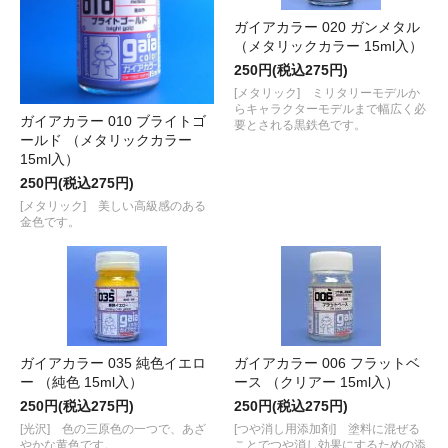
ガイアカラー 020 ガンメタル
（メタリックカラー 15ml入）
250円(税込275円)
[メタリック] ミリタリーモデルか
らキャラクターモデルまで幅広く必
ガイアカラー 010 ブライトゴ
要とされる黒鉄色です。
ールド （メタリックカラー
15ml入）
250円(税込275円)
[メタリック] 美しい高級感のある
金色です。
ガイアカラー 035 純色イエロ
ガイアカラー 006 フラットベ
ー （純色 15ml入）
ース （クリアー 15ml入）
250円(税込275円)
250円(税込275円)
[光沢] 色の三原色の一つで、あざ
[つや消し用添加剤] 塗料に混ぜる
やかな黄色です。
ことでつや消し効果にするための添