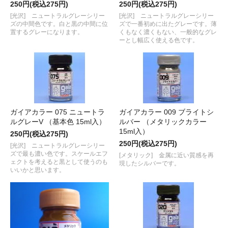
250円(税込275円)
250円(税込275円)
[光沢] ニュートラルグレーシリー
[光沢] ニュートラルグレーシリー
ズの中間色です。白と黒の中間に位
ズで一番初めに出たグレーです。薄
置するグレーになります。
くもなく濃くもない、一般的なグレ
ーとし幅広く使える色です。
ガイアカラー 075 ニュートラ
ガイアカラー 009 ブライトシ
ルグレーV （基本色 15ml入）
ルバー （メタリックカラー
15ml入）
250円(税込275円)
250円(税込275円)
[光沢] ニュートラルグレーシリー
ズで最も濃い色です。スケールエフ
[メタリック] 金属に近い質感を再
ェクトを考えると黒として使うのも
現したシルバーです。
いいかと思います。