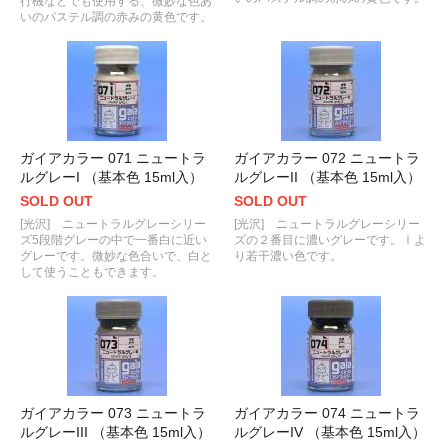
行機などでも使用する、微妙な色あ
いのパステル調の赤みの黄色です。
ガイアカラー 071 ニュートラ
ガイアカラー 072 ニュートラ
ルグレーI （基本色 15ml入）
ルグレーII （基本色 15ml入）
SOLD OUT
SOLD OUT
[光沢] ニュートラルグレーシリー
[光沢] ニュートラルグレーシリー
ズ5段階グレーの中で一番白に近い
ズの２番目に濃いグレーです。Ⅰよ
グレーです。微妙な色合いで、白と
り若干濃い色です。
して使うこともできます。
ガイアカラー 073 ニュートラ
ガイアカラー 074 ニュートラ
ルグレーIII （基本色 15ml入）
ルグレーIV （基本色 15ml入）