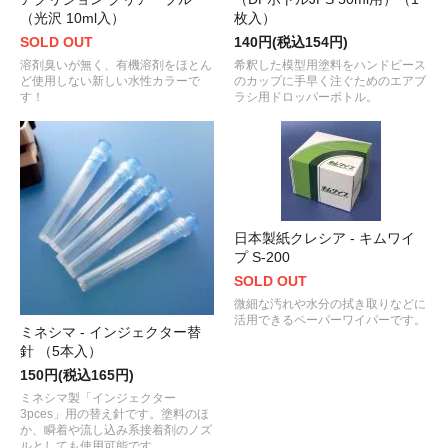
（光沢 10ml入）
枚入）
SOLD OUT
140円(税込154円)
溶剤臭いが無く、有機溶剤をほとん
希釈した模型用塗料をハンドピース
ど使用しない新しい水性カラーで
のカップに手早く注ぐためのエアブ
す！
ラシ用ドロッパーボトル。
日本製紙クレシア - キムワイ
プ S-200
SOLD OUT
微細な汚れや水分の拭き取りなどに
活用できるペーパーワイパーです。
ミネシマ - インジェクター替
針 （5本入）
150円(税込165円)
ミネシマ製「インジェクター
3pces」用の替え針です。塗料のほ
か、瞬着や流し込み系接着剤のノズ
ルとしても使用可能です。