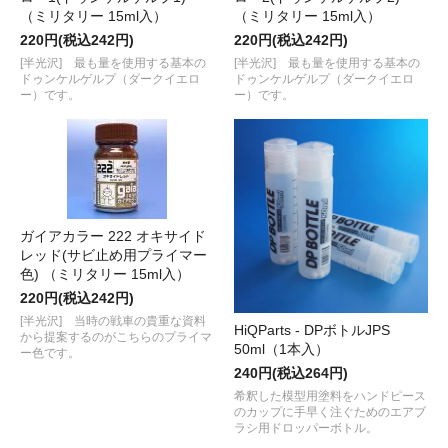
（ミリタリー 15ml入）
（ミリタリー 15ml入）
220円(税込242円)
220円(税込242円)
[半光沢] 最も量を使用する基本の
[半光沢] 最も量を使用する基本の
ドゥンケルゲルプ（ダークイエロ
ドゥンケルゲルプ（ダークイエロ
ー）です。
ー）です。
ガイアカラー 222 オキサイド
レッド(サビ止め用プライマー
色) （ミリタリー 15ml入）
220円(税込242円)
[半光沢] 当時の戦車の貴重な資料
HiQParts - DPボトルJPS
から提案するのがこちらのプライマ
50ml（1本入）
ー色です。
240円(税込264円)
希釈した模型用塗料をハンドピース
のカップに手早く注ぐためのエアブ
ラシ用ドロッパーボトル。