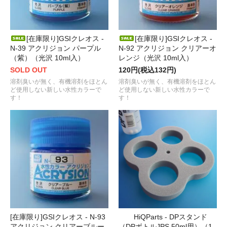
[在庫限り]GSIクレオス -
[在庫限り]GSIクレオス -
N-39 アクリジョン パープル
N-92 アクリジョン クリアーオ
（紫）（光沢 10ml入）
レンジ（光沢 10ml入）
SOLD OUT
120円(税込132円)
溶剤臭いが無く、有機溶剤をほとん
溶剤臭いが無く、有機溶剤をほとん
ど使用しない新しい水性カラーで
ど使用しない新しい水性カラーで
す！
す！
[在庫限り]GSIクレオス - N-93
HiQParts - DPスタンド
アクリジョン クリアーブルー
（DPボトルJPS 50ml用）（1