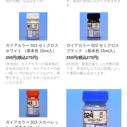
現が可能になるはずです。
す。模型の表現に広がりが生まれま
す。
ガイアカラー 021 セミグロス
ガイアカラー 022 セミグロス
ホワイト （基本色 15ml入）
ブラック （基本色 15ml入）
250円(税込275円)
250円(税込275円)
[半光沢] ガイアカラーの基本色の
[半光沢] 要望の多かった半艶の黒
半光沢の白です。ガイアカラーの高
です。半光沢ならではの質感によっ
い隠ぺい力の白がベースなので、厚
て表現の幅も広がります。
塗りすることなくきれいな仕上がり
になります。
ガイアカラー 023 スカーレッ