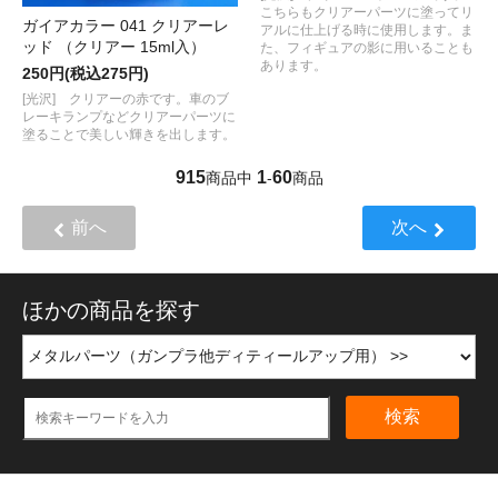
こちらもクリアーパーツに塗ってリ
ガイアカラー 041 クリアーレ
アルに仕上げる時に使用します。ま
ッド （クリアー 15ml入）
た、フィギュアの影に用いることも
あります。
250円(税込275円)
[光沢] クリアーの赤です。車のブ
レーキランプなどクリアーパーツに
塗ることで美しい輝きを出します。
915
1
60
商品中
-
商品
前へ
次へ
ほかの商品を探す
検索