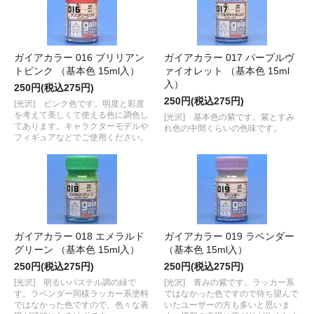
ガイアカラー 016 ブリリアン
ガイアカラー 017 パープルヴ
トピンク （基本色 15ml入）
ァイオレット （基本色 15ml
入）
250円(税込275円)
250円(税込275円)
[光沢] ピンク色です。明度と彩度
を考えて美しくて使える色に調色し
[光沢] 基本色の紫です。紫とすみ
てあります。キャラクターモデルや
れ色の中間くらいの色味です。
フィギュアなどでご使用ください。
ガイアカラー 018 エメラルド
ガイアカラー 019 ラベンダー
グリーン （基本色 15ml入）
（基本色 15ml入）
250円(税込275円)
250円(税込275円)
[光沢] 明るいパステル調の緑で
[光沢] 青みの紫です。ラッカー系
す。ラベンダー同様ラッカー系塗料
ではなかった色ですので待ち望んで
ではなかった色ですので、色々な表
いたユーザーの方も多いと思いま