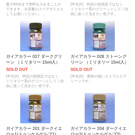
最大60mlまで塗料を入れることが
[半光沢] 特定の色指定ではなく、
できます。大容量のスペアボトルと
ミリタリー系のグリーンとしてご自
してお使いください。 。
由に使って頂きたい色です。
ガイアカラー 027 ダークグリ
ガイアカラー 028 ストーング
ーン （ミリタリー 15ml入）
リーン （ミリタリー 15ml入）
SOLD OUT
SOLD OUT
[半光沢] 特定の色指定ではなく、
[半光沢] 青味の強いエメラルドグ
ミリタリー系のグリーンとしてご自
リーンです。
由に使って頂きたい色です。
ガイアカラー 201 ダークイエ
ガイアカラー 204 ダークイエ
ロー1(ドゥンケルゲルプ1)
ロー2(ドゥンケルゲルプ2)