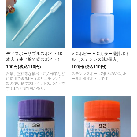
ディスポーザブルスポイト10
VICホビー VICカラー攪拌ボト
本入（使い捨て式スポイト）
ル（ステンレス球2個入）
100円(税込110円)
100円(税込110円)
溶剤、塗料等な抽出・注入作業など
ステンレスボール2個入のVICホビ
に使用できるPE（ポリエチレン）
ー専用攪拌ボトルです。
製の使い捨て式ピペットスポイトで
す！1mlと3ml用があり。