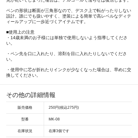
先が乾いてしまった場合は、アルコールで濡らせば復活します。
ペンの形状は断面が三角形なので、デスク上で転がったりしない
設計。誰にでも扱いやすく、塗装による簡単で高レベルなディテ
ィールアップに一歩近づくアイテムです。
■使用上の注意
・14歳未満のお子様には単独で使用しないよう指導してくださ
い。
・ペン先を口に入れたり、溶剤を目に入れたりしないでくださ
い。
・使用中に芯が折れたりインクが少なくなった場合は、早めに交
換してください。
その他の詳細情報
販売価格
250円(税込275円)
型番
MK-08
在庫状況
在庫3個です