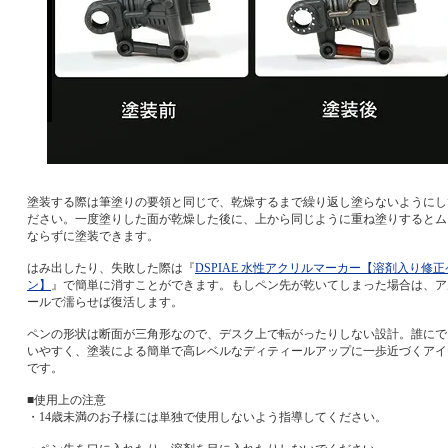
塗装する際は筆塗りの要領と同じで、乾燥するまで繰り返し塗らないようにし
ださい。一度塗りした面が乾燥した後に、上から同じように重ね塗りするとム
ならずに塗装できます。
はみ出したり、失敗した際は『
DSPIAE 水性アクリルマーカー【溶剤入り修正
ン】
』で簡単に消すことができます。もしペン先が乾いてしまった場合は、ア
ールで濡らせば復活します。
ペンの形状は断面が三角形なので、デスク上で転がったりしない設計。誰にで
いやすく、塗装による簡単で高レベルなディティールアップに一歩近づくアイ
です。
■使用上の注意
・14歳未満のお子様には単独で使用しないよう指導してください。