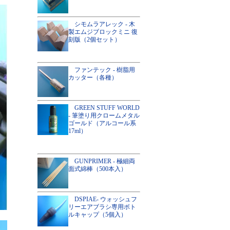
シモムラアレック - 木
製エムジブロックミニ 復
刻版（2個セット）
ファンテック - 樹脂用
カッター（各種）
GREEN STUFF WORLD
- 筆塗り用クロームメタル
ゴールド（アルコール系
17ml）
GUNPRIMER - 極細両
面式綿棒（500本入）
DSPIAE- ウォッシュフ
リーエアブラシ専用ボト
ルキャップ（5個入）