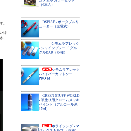
ムメタル カラーセット
（6本入）
DSPIAE - ポータブルリ
す。
ューター（充電式）
い線
き、
シモムラアレック
- シャインブレード グル
グルBAR（各種）
シモムラアレック
- ハイパーカットソー
PRO-M
GREEN STUFF WORLD
- 筆塗り用クロームメッキ
ペイント（アルコール系
17ml）
ホライジング - マ
ジックスカルプ （各種）