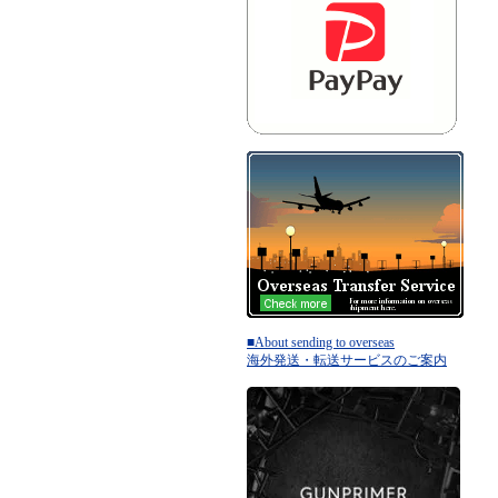
■About sending to overseas
海外発送・転送サービスのご案内