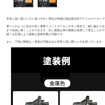
非常に高い隠ぺい力と塗りやすい筆先が特徴の高品質水性アクリルマーカーで
筆ペンのように含みが良く柔軟でコントロールしやすい筆先で、細い線から太
まで自由に描くことができます。広い面積は筆の側面を使用して塗ることがで
様々な応用により柔軟な塗装作業が可能です。
また、下地に関係なく塗装が可能なほど非常に高い隠ぺい力を持っています。