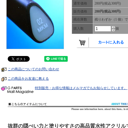
通常価格
280円(税込308円)
販売価格
280円(税込308円)
残在庫数
残りわずか（1 個）
購入数
個
この商品についてのお問い合わせ
この商品をお友達に教える
特別販売・お得な情報はメルマガでもお知らせしています。
抜群の隠ぺい力と塗りやすさの高品質水性アクリル