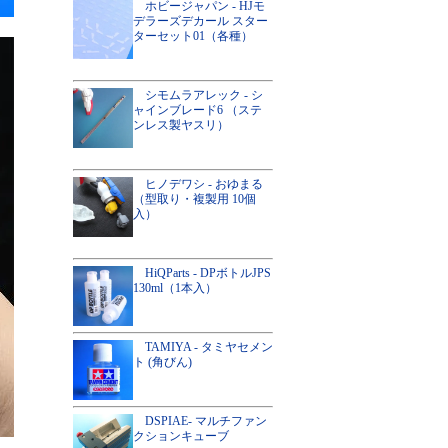
ホビージャパン - HJモ
デラーズデカール スター
ターセット01（各種）
シモムラアレック - シ
ャインブレード6 （ステ
ンレス製ヤスリ）
ヒノデワシ - おゆまる
（型取り・複製用 10個
入）
HiQParts - DPボトルJPS
130ml（1本入）
TAMIYA - タミヤセメン
ト (角びん)
DSPIAE- マルチファン
クションキューブ