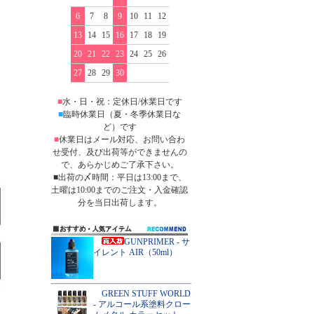
6
7
8
9
10
11
12
13
14
15
16
17
18
19
20
21
22
23
24
25
26
27
28
29
30
■
水・日・祝：定休日/休業日です
■
臨時休業日（夏・冬季休業日な
ど）です
■
休業日はメール対応、お問い合わ
せ受付、及び出荷等ができませんの
で、あらかじめご了承下さい。
■出荷の〆時間：平日は13:00まで、
土曜は10:00までのご注文・入金確認
分を当日出荷します。
GUNPRIMER - サ
イレント AIR（50ml）
GREEN STUFF WORLD
- アルコール系塗料クロー