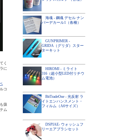
海魂 - 鋼魂 デセル ナン
バーデカール1（各種）
GUNPRIMER -
GRIDA（グリダ）スター
ターキット
てく
ラに
HIROMI - ミライト
316（超小型LED付リチウ
ム電池）
ペ
ルコ
BitTradeOne - 光反射 ラ
イトエンハンスメント・
も扱
フィルム（A6サイズ）
テム
DSPIAE- ウォッシュフ
リーエアブラシセット