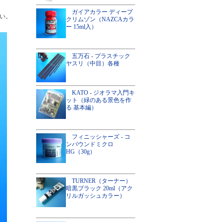
ガイアカラー ディープ
い。
クリムゾン（NAZCAカラ
ー 15ml入）
五万石 - プラスチック
ヤスリ（中目）各種
KATO - ジオラマ入門キ
ット（緑のある景色を作
る 基本編）
フィニッシャーズ - コ
ンパウンドミクロ
HG（30g）
TURNER（ターナー）
暗黒ブラック 20ml（アク
リルガッシュカラー）