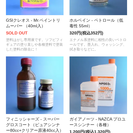
GSIクレオス - Mr.ペイントリ
ホルベイン - ペトロール（低
ムーバー （40ml入）
毒性 55ml）
SOLD OUT
320円(税込352円)
塗料はがし専用液です。ソフビフィ
エナメル系塗料に相性の良いペトロ
ギュアの塗り直しや各種塗料で塗装
ールです。墨入れ、ウォッシング、
した塗料の除去に！
拭き取りなどに。
フィニッシャーズ - スーパー
ガイアノーツ - NAZCA プロユ
グロスコート（ピュアシンナ
ースシンナー（各種）
ー80cc+クリアー原液40cc入）
1,200円(税込1,320円)