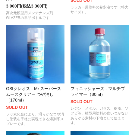
SOLD OUT
3,000円(税込3,300円)
ラッカー用塗料の希釈液です（特大
サイズ）。
高次元模型用メンテナンス剤
GLAZERの単品ボトルです
GSIクレオス - Mr.スーパース
フィニッシャーズ - マルチプ
ムースクリアー つや消し
ライマー（80ml）
（170ml）
SOLD OUT
SOLD OUT
レジン、メタル、ガラス、樹脂、ソ
フビ等、模型用塗料の食いつかない
フッ素化合により、滑らかなつや消
あらゆる素材の下地として使えま
し塗装を手軽に実現できる溶剤系ス
す。
プレーです。