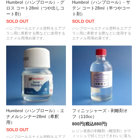
Humbrol（ハンブロール）- グ
Humbrol（ハンブロール）- サ
ロス コート28ml（つや出しコ
テン コート28ml（半つやコー
ート剤）
ト剤）
SOLD OUT
SOLD OUT
ハンブロールエナメル塗料をエアブ
ハンブロールエナメル塗料をエアブ
ラシ用に希釈する際などに使用する
ラシ用に希釈する際などに使用する
エナメル用薄め液です。
エナメル用薄め液です。
Humbrol（ハンブロール）- エ
フィニッシャーズ - 剥離剤オ
ナメルシンナー28ml（希釈
フ（110cc）
用）
800円(税込880円)
SOLD OUT
レジン表面の剥離剤（離型剤）がテ
ィッシュで拭くだけできれいに落ち
ハンブロールエナメル塗料をエアブ