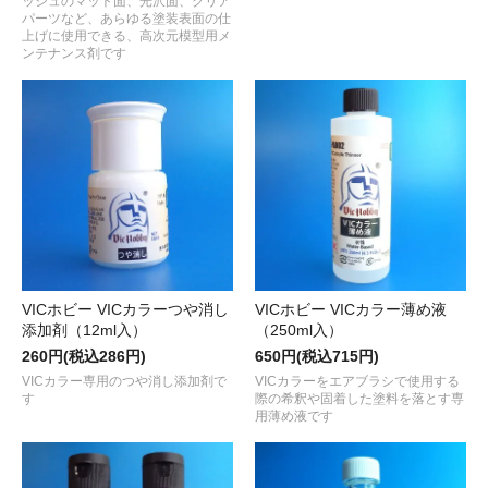
ッシュのマット面、光沢面、クリア
パーツなど、あらゆる塗装表面の仕
上げに使用できる、高次元模型用メ
ンテナンス剤です
VICホビー VICカラーつや消し
VICホビー VICカラー薄め液
添加剤（12ml入）
（250ml入）
260円(税込286円)
650円(税込715円)
VICカラー専用のつや消し添加剤で
VICカラーをエアブラシで使用する
す
際の希釈や固着した塗料を落とす専
用薄め液です