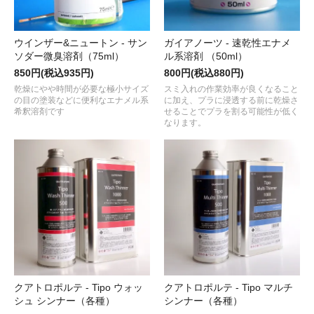
ウインザー&ニュートン - サン
ガイアノーツ - 速乾性エナメ
ソダー微臭溶剤（75ml）
ル系溶剤 （50ml）
850円(税込935円)
800円(税込880円)
乾燥にやや時間が必要な極小サイズ
スミ入れの作業効率が良くなること
の目の塗装などに便利なエナメル系
に加え、プラに浸透する前に乾燥さ
希釈溶剤です
せることでプラを割る可能性が低く
なります。
クアトロポルテ - Tipo ウォッ
クアトロポルテ - Tipo マルチ
シュ シンナー（各種）
シンナー（各種）