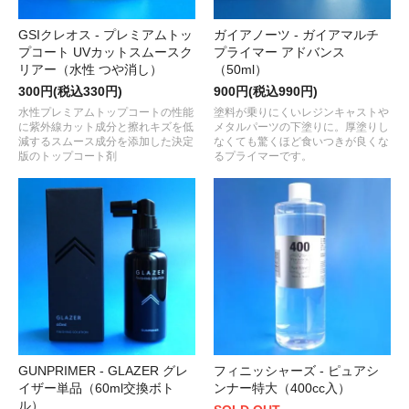
GSIクレオス - プレミアムトッ
ガイアノーツ - ガイアマルチ
プコート UVカットスムースク
プライマー アドバンス
リアー（水性 つや消し）
（50ml）
300円(税込330円)
900円(税込990円)
水性プレミアムトップコートの性能
塗料が乗りにくいレジンキャストや
に紫外線カット成分と擦れキズを低
メタルパーツの下塗りに。厚塗りし
減するスムース成分を添加した決定
なくても驚くほど食いつきが良くな
版のトップコート剤
るプライマーです。
GUNPRIMER - GLAZER グレ
フィニッシャーズ - ピュアシ
イザー単品（60ml交換ボト
ンナー特大（400cc入）
ル）