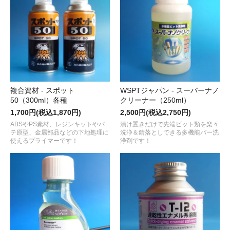
複合資材 - スポット
WSPTジャパン - スーパーナノ
50（300ml）各種
クリーナー（250ml）
1,700円(税込1,870円)
2,500円(税込2,750円)
ABSやPS素材、レジンキットやパ
漬け置きだけで先端ビット類を楽々
テ原型、金属部品などの下地処理に
洗浄＆錆落としできる多機能バー洗
使えるプライマーです！
浄剤です！