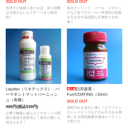
SOLD OUT
SOLD OUT
洗浄力が抜群に良ければ、洗う回数
各社のソリッド、パール、メタリッ
は当然少ないんです！つまり経済
クなど全てのラッカー系塗料の性能
的！
を引き出す高品質な互換性うすめ
液！
Liquitex（リキテックス） - パ
日邦産業 -
ーマネントマットバーニッシ
Fun!COATING（10ml）
ュ（各種）
SOLD OUT
490円(税込539円)
塗料汚れを強力に弾く！エアブラシ
のハンドピースなどのお手入れを簡
少量で極度に緩んだメカキットの関
単にする高性能撥水撥油コーティン
節の保持力改善等に！展示の際にも
グ剤です
役立ちます！