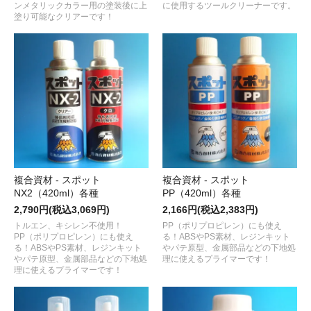
ンメタリックカラー用の塗装後に上
に使用するツールクリーナーです。
塗り可能なクリアーです！
複合資材 - スポット
複合資材 - スポット
NX2（420ml）各種
PP（420ml）各種
2,790円(税込3,069円)
2,166円(税込2,383円)
トルエン、キシレン不使用！
PP（ポリプロピレン）にも使え
PP（ポリプロピレン）にも使え
る！ABSやPS素材、レジンキット
る！ABSやPS素材、レジンキット
やパテ原型、金属部品などの下地処
やパテ原型、金属部品などの下地処
理に使えるプライマーです！
理に使えるプライマーです！