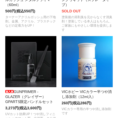
（60ml）
プ）
500円(税込550円)
SOLD OUT
ターナーアクリルガッシュ用の下地
塗装後の溶剤臭を元からなくす消臭
剤。金属、アクリル、プラスチック
剤！塗装している本人はもちろん、
などの定着力をUP！
ご家族にもやさしい環境を提供しま
す
GUNPRIMER -
VICホビー VICカラー半つや消
GLAZER（グレイザー）
し添加剤（12ml入）
GPARTS限定バンドルセット
260円(税込286円)
3,273円(税込3,600円)
VICカラー専用の半つや消し添加剤
です
UVカット効果UP！つや消しフィニ