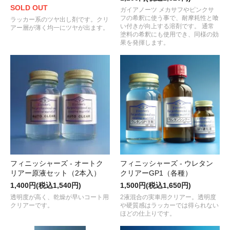
SOLD OUT
ガイアノーツ メカサフやピンクサ
フの希釈に使う事で、耐摩耗性と喰
ラッカー系のツヤ出し剤です。クリ
い付きが向上する溶剤です。 通常
アー層が薄く均一にツヤが出ます。
塗料の希釈にも使用でき、同様の効
果を発揮します。
フィニッシャーズ - オートク
フィニッシャーズ - ウレタン
リアー原液セット（2本入）
クリアーGP1（各種）
1,400円(税込1,540円)
1,500円(税込1,650円)
透明度が高く、乾燥が早いコート用
2液混合の実車用クリアー。透明度
クリアーです。
や硬質感はラッカーでは得られない
ほどの仕上りです。