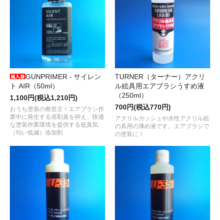
GUNPRIMER - サイレン
TURNER（ターナー）アクリ
ト AIR（50ml）
ル絵具用エアブラシうすめ液
（250ml）
1,100円(税込1,210円)
700円(税込770円)
おうち塗装の救世主！エアブラシ作
業中に発生する溶剤臭を抑え、快適
アクリルガッシュや水性アクリル絵
な塗装作業環境を提供する低臭気
の具用の薄め液です。エアブラシで
（匂い低減）添加剤
の塗装に！