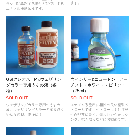
ます。
ラシ用に希釈する際などに使用する
エナメル用薄め液です。
GSIクレオス - Mr.ウェザリン
ウインザー&ニュートン - アー
グカラー専用うすめ液（各
チスト・ホワイトスピリット
種）
（75ml）
SOLD OUT
SOLD OUT
ウェザリングカラー専用のうすめ
エナメル系塗料に相性の良い精製ペ
液。ウェザリングカラーの拭き取り
トロールです。ペトロールより揮発
や粘度調整、洗浄に！
性が非常に高く、墨入れやウォッシ
ング、拭き取りなどにお勧めです。