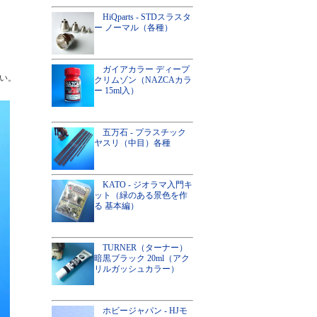
HiQparts - STDスラスタ
ー ノーマル（各種）
ガイアカラー ディープ
い。
クリムゾン（NAZCAカラ
ー 15ml入）
五万石 - プラスチック
ヤスリ（中目）各種
KATO - ジオラマ入門キ
ット（緑のある景色を作
る 基本編）
TURNER（ターナー）
暗黒ブラック 20ml（アク
リルガッシュカラー）
ホビージャパン - HJモ