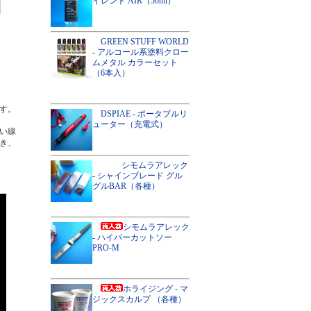
イレント AIR（50ml）
GREEN STUFF WORLD
- アルコール系塗料クロー
ムメタル カラーセット
（6本入）
す。
DSPIAE - ポータブルリ
ューター（充電式）
い線
き、
シモムラアレック
- シャインブレード グル
グルBAR（各種）
シモムラアレック
- ハイパーカットソー
PRO-M
ホライジング - マ
ジックスカルプ （各種）