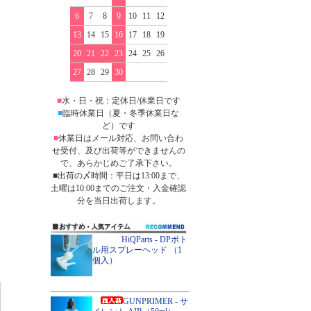
6
7
8
9
10
11
12
13
14
15
16
17
18
19
20
21
22
23
24
25
26
27
28
29
30
■
水・日・祝：定休日/休業日です
■
臨時休業日（夏・冬季休業日な
ど）です
■
休業日はメール対応、お問い合わ
せ受付、及び出荷等ができませんの
で、あらかじめご了承下さい。
■出荷の〆時間：平日は13:00まで、
土曜は10:00までのご注文・入金確認
分を当日出荷します。
HiQParts - DPボト
ル用スプレーヘッド （1
個入）
GUNPRIMER - サ