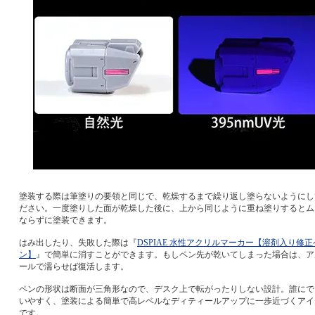
塗装する際は筆塗りの要領と同じで、乾燥するまで繰り返し塗らないようにし
ださい。一度塗りした面が乾燥した後に、上から同じように重ね塗りするとム
ならずに塗装できます。
はみ出したり、失敗した際は『
DSPIAE 水性アクリルマーカー【溶剤入り修正
ン】
』で簡単に消すことができます。もしペン先が乾いてしまった場合は、ア
ールで濡らせば復活します。
ペンの形状は断面が三角形なので、デスク上で転がったりしない設計。誰にで
いやすく、塗装による簡単で高レベルなディティールアップに一歩近づくアイ
です。