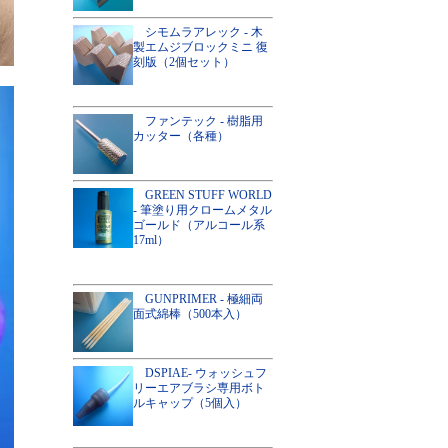
シモムラアレック - 木
製エムジブロックミニ 復
刻版（2個セット）
ファンテック - 樹脂用
カッター（各種）
GREEN STUFF WORLD
- 筆塗り用クロームメタル
ゴールド（アルコール系
17ml）
GUNPRIMER - 極細両
面式綿棒（500本入）
DSPIAE- ウォッシュフ
リーエアブラシ専用ボト
ルキャップ（5個入）