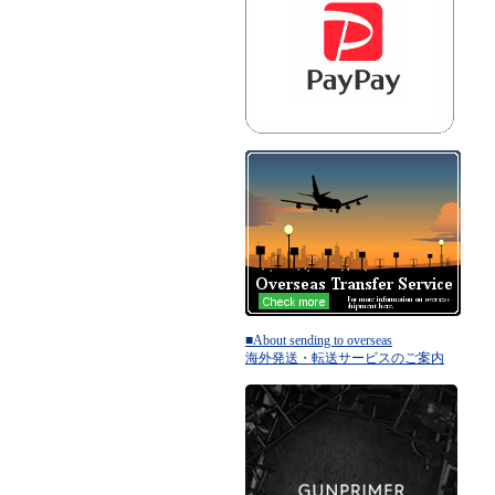
■About sending to overseas
海外発送・転送サービスのご案内