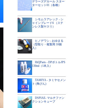
デラーズデカール スター
ターセット01（各種）
シモムラアレック - シ
ャインブレード6 （ステ
ンレス製ヤスリ）
ヒノデワシ - おゆまる
（型取り・複製用 10個
入）
HiQParts - DPボトルJPS
130ml（1本入）
TAMIYA - タミヤセメン
ト (角びん)
DSPIAE- マルチファン
クションキューブ