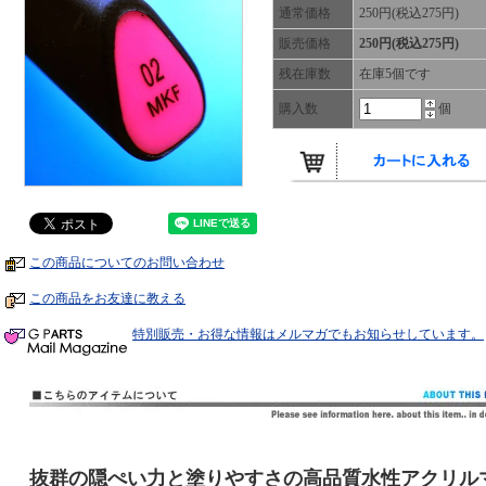
通常価格
250円(税込275円)
販売価格
250円(税込275円)
残在庫数
在庫5個です
購入数
個
この商品についてのお問い合わせ
この商品をお友達に教える
特別販売・お得な情報はメルマガでもお知らせしています。
抜群の隠ぺい力と塗りやすさの高品質水性アクリル