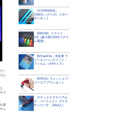
GUNPRIMER -
GRIDA（グリダ）スター
ターキット
HIROMI - ミライト
316（超小型LED付リチウ
ム電池）
BitTradeOne - 光反射 ラ
イトエンハンスメント・
フィルム（A6サイズ）
てく
ラに
DSPIAE- ウォッシュフ
リーエアブラシセット
ペ
ルコ
デラックスマテリアル
ズ - パーフェクト プラス
も扱
チックパテ （40ml入）
テム