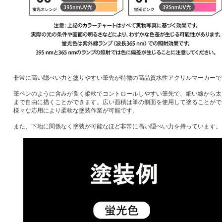
非常に高い隠ぺい力と塗りやすい筆先が特徴の高品質水性アクリルマーカーで
筆ペンのように含みが良く柔軟でコントロールしやすい筆先で、細い線から太
まで自由に描くことができます。広い面積は筆の側面を使用して塗ることがで
様々な応用により柔軟な塗装作業が可能です。
また、下地に関係なく塗装が可能なほど非常に高い隠ぺい力を持っています。