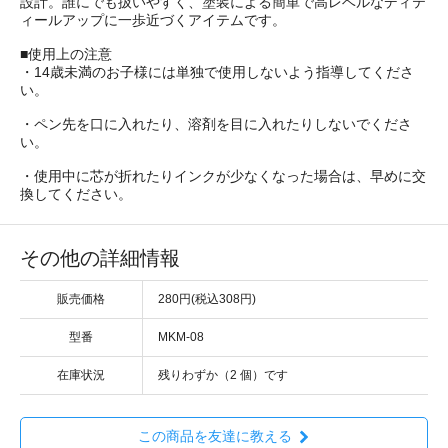
設計。誰にでも扱いやすく、塗装による簡単で高レベルなディテ
ィールアップに一歩近づくアイテムです。
■使用上の注意
・14歳未満のお子様には単独で使用しないよう指導してくださ
い。
・ペン先を口に入れたり、溶剤を目に入れたりしないでくださ
い。
・使用中に芯が折れたりインクが少なくなった場合は、早めに交
換してください。
その他の詳細情報
販売価格
280円(税込308円)
型番
MKM-08
在庫状況
残りわずか（2 個）です
この商品を友達に教える