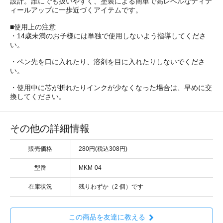
設計。誰にでも扱いやすく、塗装による簡単で高レベルなディテ
ィールアップに一歩近づくアイテムです。
■使用上の注意
・14歳未満のお子様には単独で使用しないよう指導してくださ
い。
・ペン先を口に入れたり、溶剤を目に入れたりしないでくださ
い。
・使用中に芯が折れたりインクが少なくなった場合は、早めに交
換してください。
その他の詳細情報
販売価格
280円(税込308円)
型番
MKM-04
在庫状況
残りわずか（2 個）です
この商品を友達に教える