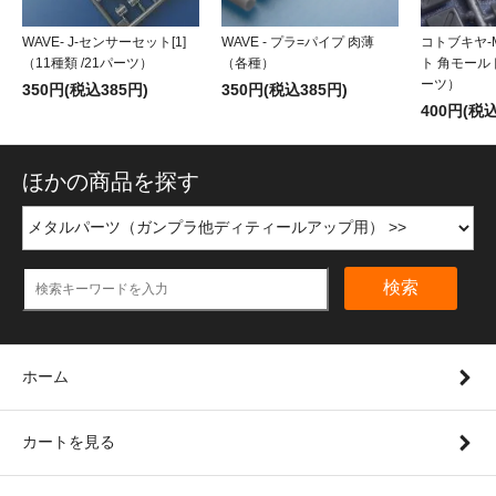
WAVE- J-センサーセット[1]
WAVE - プラ=パイプ 肉薄
コトブキヤ-M
（11種類 /21パーツ）
（各種）
ト 角モールド
ーツ）
350円(税込385円)
350円(税込385円)
400円(税込
ほかの商品を探す
検索
ホーム
カートを見る