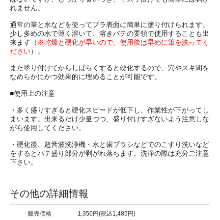
れません。
通常の筆と水などを使ってプラ表面に簡単に塗り付けられます。
少し多めの水で薄く溶いて、溶きパテの要領で使用することも出
来ます（
※乾燥と硬化が早いので、使用後は早めに筆を洗ってく
ださい
）。
また塗り付けてからしばらくすると硬化するので、穴やスキ間を
なめらかにかつ効果的に埋めることが可能です。
■使用上の注意
・多く盛りすぎると硬化スピードが低下し、作業性が下がってし
まいます。出来るだけ少量づつ、盛り付けすぎないよう注意しな
がら使用してください。
・硬化後、超音波洗浄機・水と歯ブラシなどでのこすり洗いなど
をするとパテ盛り部分が剥がれ落ちます。洗浄の際は充分ご注意
下さい。
その他の詳細情報
販売価格
1,350円(税込1,485円)