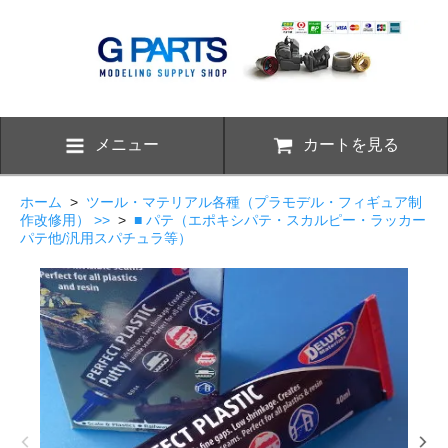
メニュー
カートを見る
ホーム
>
ツール・マテリアル各種（プラモデル・フィギュア制
作改修用） >>
>
■ パテ（エポキシパテ・スカルピー・ラッカー
パテ他/汎用スパチュラ等）