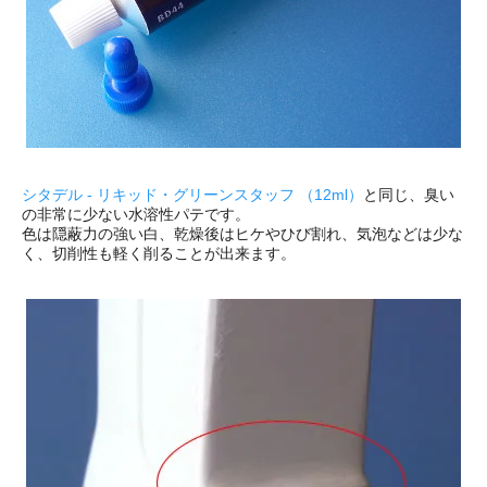
シタデル - リキッド・グリーンスタッフ （12ml）
と同じ、臭い
の非常に少ない水溶性パテです。
色は隠蔽力の強い白、乾燥後はヒケやひび割れ、気泡などは少な
く、切削性も軽く削ることが出来ます。