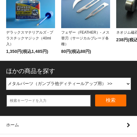
デラックスマテリアルズ - プ
フェザー（FEATHER）- メス
ネオジム磁石
ラスチックマジック（40ml
替刃（サージカルブレード各
238円(税込
入）
種）
1,350円(税込1,485円)
80円(税込88円)
ほかの商品を探す
検索
ホーム