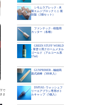
シモムラアレック - 木
製エムジブロックミニ 復
刻版（2個セット）
ファンテック - 樹脂用
カッター（各種）
GREEN STUFF WORLD
- 筆塗り用クロームメタル
ゴールド（アルコール系
17ml）
GUNPRIMER - 極細両
面式綿棒（500本入）
DSPIAE- ウォッシュフ
下で
リーエアブラシ専用ボト
きま
ルキャップ（5個入）