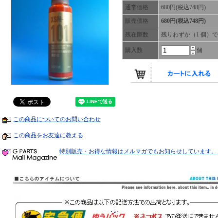
通常価格
680円(税込748円)
販売価格
680円(税込748円)
残在庫数
残りわずか（1 個）
購入数
個
この商品についてのお問い合わせ
この商品をお友達に教える
特別販売・お得な情報はメルマガでもお知らせしています。