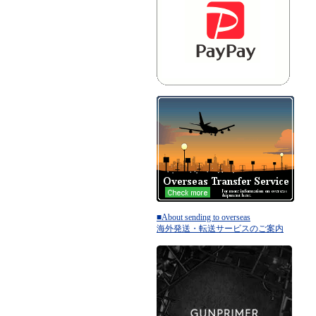
■About sending to overseas
海外発送・転送サービスのご案内