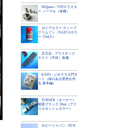
HiQparts - STDスラスタ
ー ノーマル（各種）
ガイアカラー ディープ
クリムゾン（NAZCAカラ
ー 15ml入）
五万石 - プラスチック
ヤスリ（中目）各種
KATO - ジオラマ入門キ
ット（緑のある景色を作
る 基本編）
TURNER（ターナー）
暗黒ブラック 20ml（アク
リルガッシュカラー）
ホビージャパン - HJモ