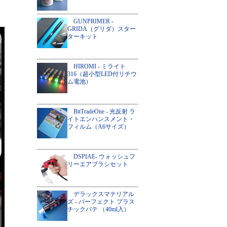
GUNPRIMER -
GRIDA（グリダ）スター
ターキット
HIROMI - ミライト
316（超小型LED付リチウ
ム電池）
BitTradeOne - 光反射 ラ
イトエンハンスメント・
フィルム（A6サイズ）
DSPIAE- ウォッシュフ
リーエアブラシセット
デラックスマテリアル
ズ - パーフェクト プラス
チックパテ （40ml入）