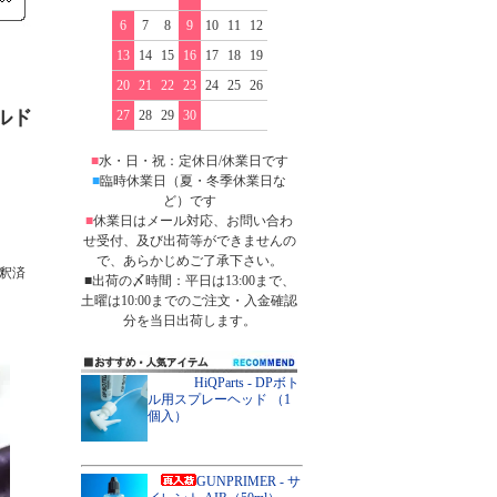
6
7
8
9
10
11
12
13
14
15
16
17
18
19
20
21
22
23
24
25
26
ルド
27
28
29
30
■
水・日・祝：定休日/休業日です
■
臨時休業日（夏・冬季休業日な
ど）です
■
休業日はメール対応、お問い合わ
せ受付、及び出荷等ができませんの
で、あらかじめご了承下さい。
釈済
■出荷の〆時間：平日は13:00まで、
土曜は10:00までのご注文・入金確認
分を当日出荷します。
HiQParts - DPボト
ル用スプレーヘッド （1
個入）
GUNPRIMER - サ