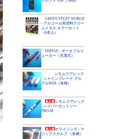
イレント AIR（50ml）
GREEN STUFF WORLD
- アルコール系塗料クロー
ムメタル カラーセット
（6本入）
DSPIAE - ポータブルリ
ューター（充電式）
シモムラアレック
- シャインブレード グル
グルBAR（各種）
シモムラアレック
- ハイパーカットソー
PRO-M
ホライジング - マ
ジックスカルプ （各種）