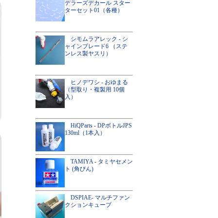
デラーズデカール スター
ターセット01（各種）
シモムラアレック - シ
ャインブレード6 （ステ
ンレス製ヤスリ）
ヒノデワシ - おゆまる
（型取り・複製用 10個
入）
HiQParts - DPボトルJPS
130ml（1本入）
TAMIYA - タミヤセメン
ト (角びん)
DSPIAE- マルチファン
クションキューブ