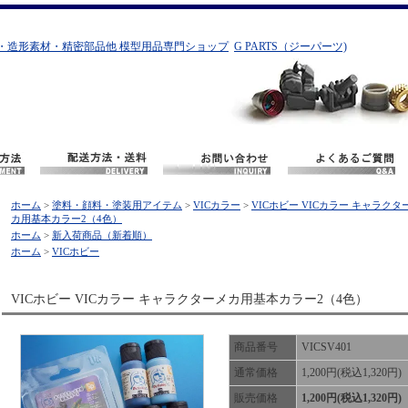
・造形素材・精密部品他 模型用品専門ショップ
G PARTS（ジーパーツ)
ホーム
>
塗料・顔料・塗装用アイテム
>
VICカラー
>
VICホビー VICカラー キャラクタ
カ用基本カラー2（4色）
ホーム
>
新入荷商品（新着順）
ホーム
>
VICホビー
VICホビー VICカラー キャラクターメカ用基本カラー2（4色）
商品番号
VICSV401
通常価格
1,200円(税込1,320円)
販売価格
1,200円(税込1,320円)