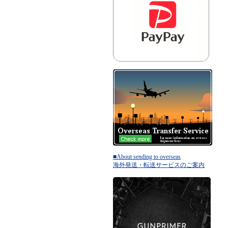
■About sending to overseas
海外発送・転送サービスのご案内