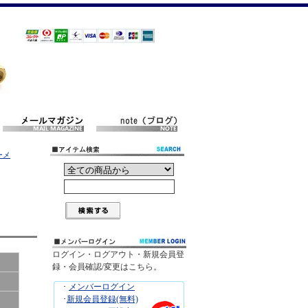
ーメ
ログイン・ログアウト・新規会員登
録・会員確認/変更はこちら。
･
メンバーログイン
･
新規会員登録(無料)