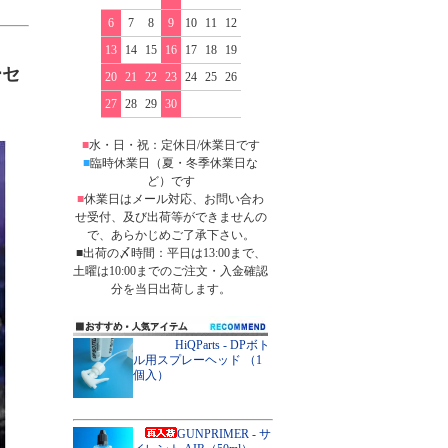
6
7
8
9
10
11
12
13
14
15
16
17
18
19
ーセ
20
21
22
23
24
25
26
27
28
29
30
■
水・日・祝：定休日/休業日です
■
臨時休業日（夏・冬季休業日な
ど）です
■
休業日はメール対応、お問い合わ
せ受付、及び出荷等ができませんの
で、あらかじめご了承下さい。
■出荷の〆時間：平日は13:00まで、
土曜は10:00までのご注文・入金確認
分を当日出荷します。
HiQParts - DPボト
ル用スプレーヘッド （1
個入）
GUNPRIMER - サ