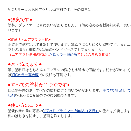
VICカラーは水溶性アクリル系塗料です。その特徴は
●無臭です●
塗料、プライマーともに臭いがありません。（薄め液のみ有機溶剤の為、臭い
ります）
●筆塗り・エアブラシ可能●
水道水で基本1：1で希釈して使います。筆ムラになりにくい塗料です。またエ
ラシの場合も細吹き0.18㎜のハンドピースでも詰まりません。
（エアブラシ使用の際には
VICカラー薄め液
で1：1の希釈を推奨）
●水で洗えます●
筆、塗料皿はもちろんエアブラシの洗浄も水道水で可能です。汚れが取れにく
は
VICカラー薄め液
での洗浄も可能です。
●すべての塗料が半つやです●
自己水平性の為、すべての塗料にごく弱いつやがあります。
半つや消し剤
、
つ
し剤
を使えばご希望のつやに調整できます。
●使い方のコツ●
塗装作業の前に専用の
VIC水性プライマー 50ml入（各種）
の塗布を推奨します
料のはじきを防止し、塗面を強くします。