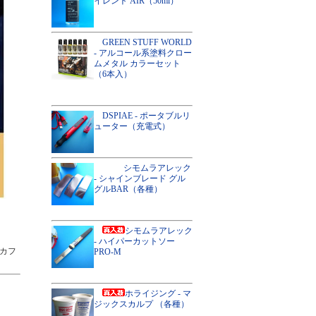
イレント AIR（50ml）
GREEN STUFF WORLD
- アルコール系塗料クロー
ムメタル カラーセット
（6本入）
DSPIAE - ポータブルリ
ューター（充電式）
シモムラアレック
- シャインブレード グル
グルBAR（各種）
シモムラアレック
- ハイパーカットソー
カフ
PRO-M
ホライジング - マ
ジックスカルプ （各種）