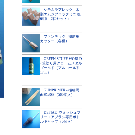
シモムラアレック - 木
製エムジブロックミニ 復
刻版（2個セット）
ファンテック - 樹脂用
カッター（各種）
GREEN STUFF WORLD
- 筆塗り用クロームメタル
ゴールド（アルコール系
17ml）
GUNPRIMER - 極細両
面式綿棒（500本入）
DSPIAE- ウォッシュフ
リーエアブラシ専用ボト
ルキャップ（5個入）