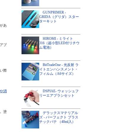
GUNPRIMER -
GRIDA（グリダ）スター
ターキット
があ
HIROMI - ミライト
316（超小型LED付リチウ
アブ
ム電池）
BitTradeOne - 光反射 ラ
イトエンハンスメント・
い際
フィルム（A6サイズ）
DSPIAE- ウォッシュフ
や消
リーエアブラシセット
。塗
デラックスマテリアル
ズ - パーフェクト プラス
チックパテ （40ml入）