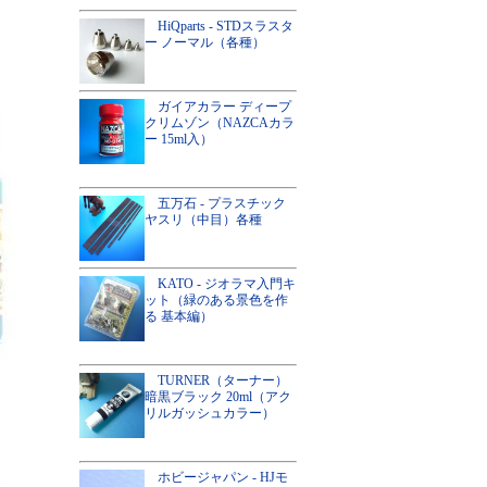
HiQparts - STDスラスタ
ー ノーマル（各種）
ガイアカラー ディープ
クリムゾン（NAZCAカラ
ー 15ml入）
五万石 - プラスチック
ヤスリ（中目）各種
KATO - ジオラマ入門キ
ット（緑のある景色を作
る 基本編）
TURNER（ターナー）
暗黒ブラック 20ml（アク
リルガッシュカラー）
ホビージャパン - HJモ