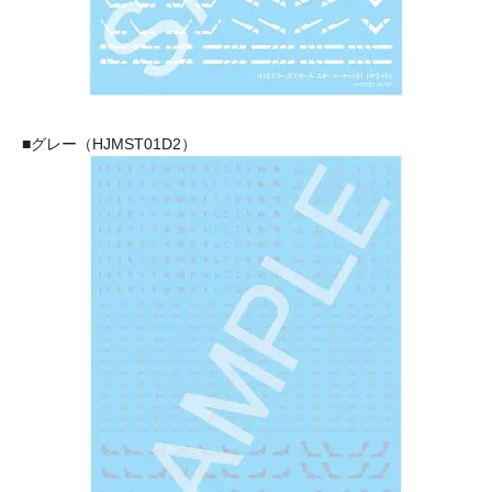
■グレー（HJMST01D2）