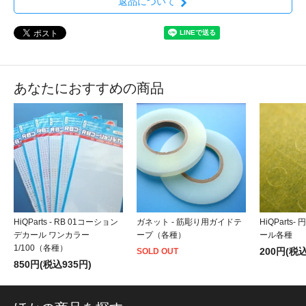
返品について
あなたにおすすめの商品
HiQParts - RB 01コーション
ガネット - 筋彫り用ガイドテ
HiQParts
デカール ワンカラー
ープ（各種）
ール各種
1/100（各種）
200円(税込
SOLD OUT
850円(税込935円)